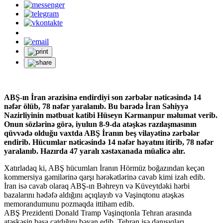
ABŞ-ın İran ərazisinə endirdiyi son zərbələr nəticəsində 14
nəfər ölüb, 78 nəfər yaralanıb. Bu barədə İran Səhiyyə
Nazirliyinin mətbuat katibi Hüseyn Kərmanpur məlumat verib.
Onun sözlərinə görə, iyulun 8-9-da atəşkəs razılaşmasının
qüvvədə olduğu vaxtda ABŞ İranın beş vilayətinə zərbələr
endirib. Hücumlar nəticəsində 14 nəfər həyatını itirib, 78 nəfər
yaralanıb. Hazırda 47 yaralı xəstəxanada müalicə alır.
Xatırladaq ki, ABŞ hücumları İranın Hörmüz boğazından keçən
kommersiya gəmilərinə qarşı hərəkətlərinə cavab kimi izah edib.
İran isə cavab olaraq ABŞ-ın Bəhreyn və Küveytdəki hərbi
bazalarını hədəfə aldığını açıqlayıb və Vaşinqtonu atəşkəs
memorandumunu pozmaqda ittiham edib.
ABŞ Prezidenti Donald Tramp Vaşinqtonla Tehran arasında
atəşkəsin başa çatdığını bəyan edib. Tehran isə danışıqları