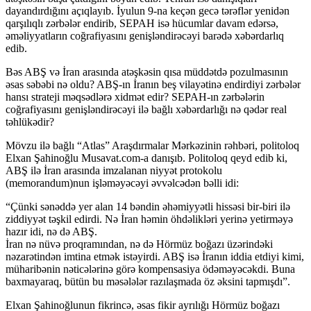
dayandırdığını açıqlayıb. İyulun 9-na keçən gecə tərəflər yenidən
qarşılıqlı zərbələr endirib, SEPAH isə hücumlar davam edərsə,
əməliyyatların coğrafiyasını genişləndirəcəyi barədə xəbərdarlıq
edib.
Bəs ABŞ və İran arasında atəşkəsin qısa müddətdə pozulmasının
əsas səbəbi nə oldu? ABŞ-ın İranın beş vilayətinə endirdiyi zərbələr
hansı strateji məqsədlərə xidmət edir? SEPAH-ın zərbələrin
coğrafiyasını genişləndirəcəyi ilə bağlı xəbərdarlığı nə qədər real
təhlükədir?
Mövzu ilə bağlı “Atlas” Araşdırmalar Mərkəzinin rəhbəri, politoloq
Elxan Şahinoğlu Musavat.com-a danışıb. Politoloq qeyd edib ki,
ABŞ ilə İran arasında imzalanan niyyət protokolu
(memorandum)nun işləməyəcəyi əvvəlcədən bəlli idi:
“Çünki sənəddə yer alan 14 bəndin əhəmiyyətli hissəsi bir-biri ilə
ziddiyyət təşkil edirdi. Nə İran həmin öhdəlikləri yerinə yetirməyə
hazır idi, nə də ABŞ.
İran nə nüvə proqramından, nə də Hörmüz boğazı üzərindəki
nəzarətindən imtina etmək istəyirdi. ABŞ isə İranın iddia etdiyi kimi,
müharibənin nəticələrinə görə kompensasiya ödəməyəcəkdi. Buna
baxmayaraq, bütün bu məsələlər razılaşmada öz əksini tapmışdı”.
Elxan Şahinoğlunun fikrincə, əsas fikir ayrılığı Hörmüz boğazı