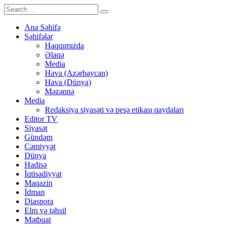
Ana Səhifə
Səhifələr
Haqqımızda
Əlaqə
Media
Hava (Azərbaycan)
Hava (Dünya)
Məzənnə
Media
Redaksiya siyasəti və peşə etikası qaydaları
Editor TV
Siyasət
Gündəm
Cəmiyyət
Dünya
Hadisə
İqtisadiyyat
Maqazin
İdman
Diaspora
Elm və təhsil
Mətbuat