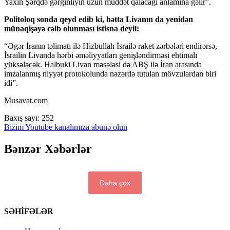
Yaxın Şərqdə gərginliyin uzun müddət qalacağı anlamına gəlir”.
Politoloq sonda qeyd edib ki, hətta Livanın da yenidən
münaqişəyə cəlb olunması istisna deyil:
“Əgər İranın təlimatı ilə Hizbullah İsrailə raket zərbələri endirərsə,
İsrailin Livanda hərbi əməliyyatları genişləndirməsi ehtimalı
yüksələcək. Halbuki Livan məsələsi də ABŞ ilə İran arasında
imzalanmış niyyət protokolunda nəzərdə tutulan mövzulardan biri
idi”.
Musavat.com
Baxış sayı:
252
Bizim Youtube kanalımıza abunə olun
Bənzər Xəbərlər
Daha çox
SƏHİFƏLƏR