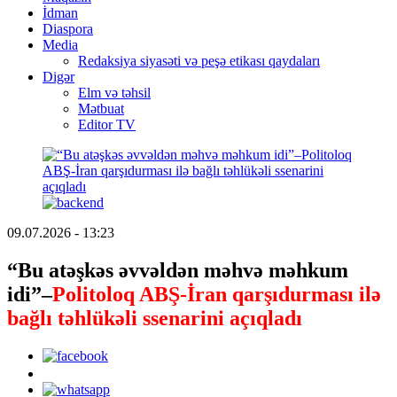
İdman
Diaspora
Media
Redaksiya siyasəti və peşə etikası qaydaları
Digər
Elm və təhsil
Mətbuat
Editor TV
09.07.2026 - 13:23
“Bu atəşkəs əvvəldən məhvə məhkum
idi”–
Politoloq ABŞ-İran qarşıdurması ilə
bağlı təhlükəli ssenarini açıqladı