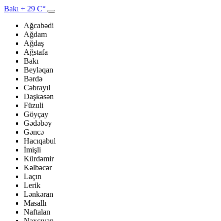
Bakı
+ 29 C°
Ağcabədi
Ağdam
Ağdaş
Ağstafa
Bakı
Beyləqan
Bərdə
Cəbrayıl
Daşkəsən
Füzuli
Göyçay
Gədəbəy
Gəncə
Hacıqabul
İmişli
Kürdəmir
Kəlbəcər
Laçın
Lerik
Lənkəran
Masallı
Naftalan
Naxçıvan