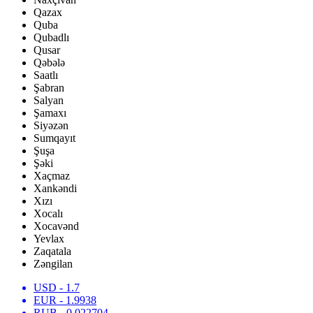
Qazax
Quba
Qubadlı
Qusar
Qəbələ
Saatlı
Şabran
Salyan
Şamaxı
Siyəzən
Sumqayıt
Şuşa
Şəki
Xaçmaz
Xankəndi
Xızı
Xocalı
Xocavənd
Yevlax
Zaqatala
Zəngilan
USD
- 1.7
EUR
- 1.9938
RUB
- 0.022704