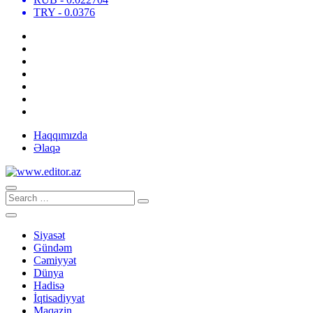
TRY
- 0.0376
Haqqımızda
Əlaqə
Siyasət
Gündəm
Cəmiyyət
Dünya
Hadisə
İqtisadiyyat
Maqazin