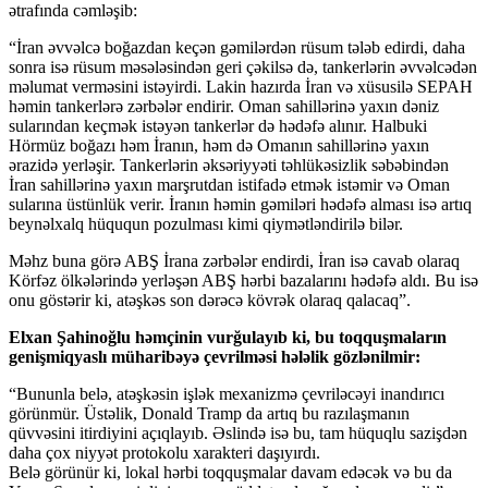
ətrafında cəmləşib:
“İran əvvəlcə boğazdan keçən gəmilərdən rüsum tələb edirdi, daha
sonra isə rüsum məsələsindən geri çəkilsə də, tankerlərin əvvəlcədən
məlumat verməsini istəyirdi. Lakin hazırda İran və xüsusilə SEPAH
həmin tankerlərə zərbələr endirir. Oman sahillərinə yaxın dəniz
sularından keçmək istəyən tankerlər də hədəfə alınır. Halbuki
Hörmüz boğazı həm İranın, həm də Omanın sahillərinə yaxın
ərazidə yerləşir. Tankerlərin əksəriyyəti təhlükəsizlik səbəbindən
İran sahillərinə yaxın marşrutdan istifadə etmək istəmir və Oman
sularına üstünlük verir. İranın həmin gəmiləri hədəfə alması isə artıq
beynəlxalq hüququn pozulması kimi qiymətləndirilə bilər.
Məhz buna görə ABŞ İrana zərbələr endirdi, İran isə cavab olaraq
Körfəz ölkələrində yerləşən ABŞ hərbi bazalarını hədəfə aldı. Bu isə
onu göstərir ki, atəşkəs son dərəcə kövrək olaraq qalacaq”.
Elxan Şahinoğlu həmçinin vurğulayıb ki, bu toqquşmaların
genişmiqyaslı müharibəyə çevrilməsi hələlik gözlənilmir:
“Bununla belə, atəşkəsin işlək mexanizmə çevriləcəyi inandırıcı
görünmür. Üstəlik, Donald Tramp da artıq bu razılaşmanın
qüvvəsini itirdiyini açıqlayıb. Əslində isə bu, tam hüquqlu sazişdən
daha çox niyyət protokolu xarakteri daşıyırdı.
Belə görünür ki, lokal hərbi toqquşmalar davam edəcək və bu da