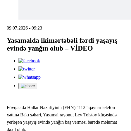
09.07.2026 - 09:23
Yasamalda ikimərtəbəli fərdi yaşayış
evində yanğın olub – VİDEO
Fövqəladə Hallar Nazirliyinin (FHN) “112” qaynar telefon
xəttinə Bakı şəhəri, Yasamal rayonu, Lev Tolstoy küçəsində
yerləşən yaşayış evində yanğın baş verməsi barədə məlumat
daxil olub.