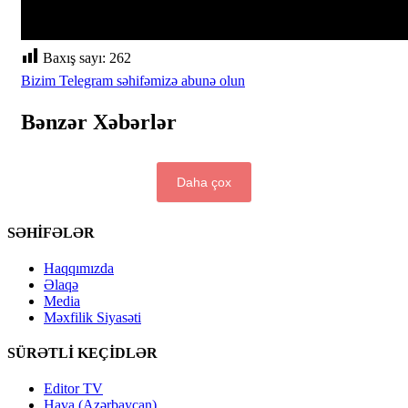
Baxış sayı:
262
Bizim Telegram səhifəmizə abunə olun
Bənzər Xəbərlər
Daha çox
SƏHİFƏLƏR
Haqqımızda
Əlaqə
Media
Məxfilik Siyasəti
SÜRƏTLİ KEÇİDLƏR
Editor TV
Hava (Azərbaycan)