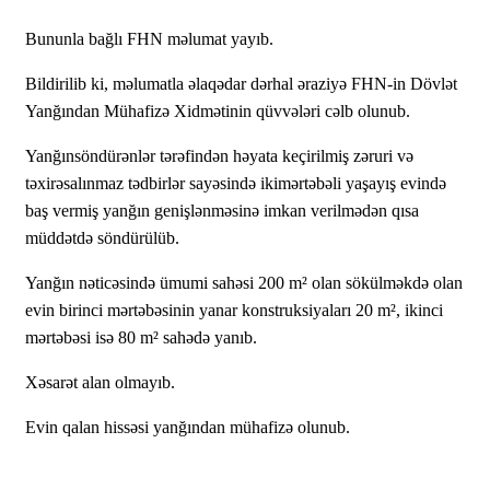
Bununla bağlı FHN məlumat yayıb.
Bildirilib ki, məlumatla əlaqədar dərhal əraziyə FHN-in Dövlət
Yanğından Mühafizə Xidmətinin qüvvələri cəlb olunub.
Yanğınsöndürənlər tərəfindən həyata keçirilmiş zəruri və
təxirəsalınmaz tədbirlər sayəsində ikimərtəbəli yaşayış evində
baş vermiş yanğın genişlənməsinə imkan verilmədən qısa
müddətdə söndürülüb.
Yanğın nəticəsində ümumi sahəsi 200 m² olan sökülməkdə olan
evin birinci mərtəbəsinin yanar konstruksiyaları 20 m², ikinci
mərtəbəsi isə 80 m² sahədə yanıb.
Xəsarət alan olmayıb.
Evin qalan hissəsi yanğından mühafizə olunub.