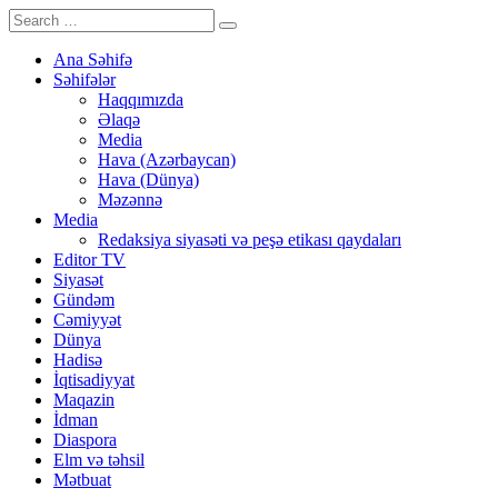
Ana Səhifə
Səhifələr
Haqqımızda
Əlaqə
Media
Hava (Azərbaycan)
Hava (Dünya)
Məzənnə
Media
Redaksiya siyasəti və peşə etikası qaydaları
Editor TV
Siyasət
Gündəm
Cəmiyyət
Dünya
Hadisə
İqtisadiyyat
Maqazin
İdman
Diaspora
Elm və təhsil
Mətbuat