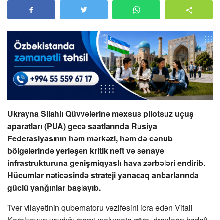
Ukrayna Silahlı Qüvvələrinə məxsus pilotsuz uçuş
aparatları (PUA) gecə saatlarında Rusiya
Federasiyasının həm mərkəzi, həm də cənub
bölgələrində yerləşən kritik neft və sənaye
infrastrukturuna genişmiqyaslı hava zərbələri endirib.
Hücumlar nəticəsində strateji yanacaq anbarlarında
güclü yanğınlar başlayıb.
Tver vilayətinin qubernatoru vəzifəsini icra edən Vitali
Korolyovun yaydığı rəsmi məlumata görə, dronların hədəfi