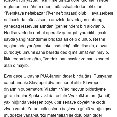
regionun ən mühüm enerji müəssisələrindən biri olan
“Tverskaya neftebaza” (Tver neft bazası) olub. Hava zərbəsi
nəticəsində müəssisənin ərazisində yerləşən nəhəng
yanacaq rezervuarlarından (çənlərindən) biri alovlanıb.
Hadisə yerində dərhal operativ qərargah yaradılıb, çoxlu
sayda yanğınsöndürmə briqadaları cəlb olunub. Rəsmi
açıqlamada yanğının lokallaşdırıldığı bildirilsə də, alovun
bürüdüyü ümumi sahə barədə dəqiq məlumat verilməyib.
İlkin rəqəmlərə görə, Tverdəki partlayışlar zamanı xəsarət
alan olmayıb.
Eyni gecə Ukrayna PUA-larının digər bir dalğası Rusiyanın
cənubundakı Stavropol diyarını hədəf alıb. Stavropol
diyarının qubernatoru Vladimir Vladimrovun bildirdiyinə
görə, dronlar Şpakovski dairəsinin Vyazniki xutoru (kəndi)
yaxınlığında yerləşən böyük bir sənaye obyektinə ciddi
ziyan vurub. Zərbə nəticəsində başlayan güclü yanğın qısa
müddətdə yanar-sürtkü materialları ilə dolu olan digər