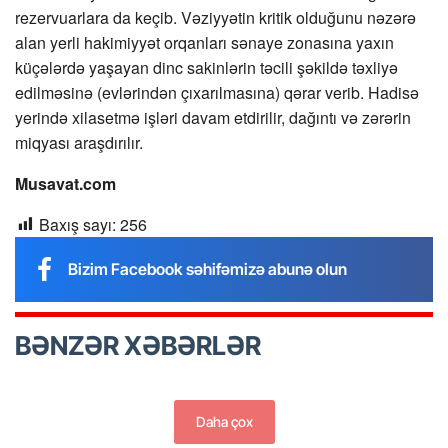
rezervuarlara da keçib. Vəziyyətin kritik olduğunu nəzərə
alan yerli hakimiyyət orqanları sənaye zonasına yaxın
küçələrdə yaşayan dinc sakinlərin təcili şəkildə təxliyə
edilməsinə (evlərindən çıxarılmasına) qərar verib. Hadisə
yerində xilasetmə işləri davam etdirilir, dağıntı və zərərin
miqyası araşdırılır.
Musavat.com
Baxış sayı:
256
Bizim Facebook səhifəmizə abunə olun
BƏNZƏR XƏBƏRLƏR
Daha çox