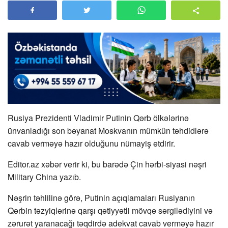
Rusiya Prezidenti Vladimir Putinin Qərb ölkələrinə
ünvanladığı son bəyanat Moskvanın mümkün təhdidlərə
cavab verməyə hazır olduğunu nümayiş etdirir.
Editor.az xəbər verir ki, bu barədə Çin hərbi-siyasi nəşri
Military China yazıb.
Nəşrin təhlilinə görə, Putinin açıqlamaları Rusiyanın
Qərbin təzyiqlərinə qarşı qətiyyətli mövqe sərgilədiyini və
zərurət yaranacağı təqdirdə adekvat cavab verməyə hazır