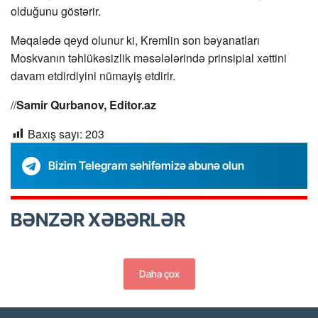
olduğunu göstərir.
Məqalədə qeyd olunur ki, Kremlin son bəyanatları
Moskvanın təhlükəsizlik məsələlərində prinsipial xəttini
davam etdirdiyini nümayiş etdirir.
//
Samir Qurbanov, Editor.az
Baxış sayı:
203
Bizim Telegram səhifəmizə abunə olun
BƏNZƏR XƏBƏRLƏR
Daha çox