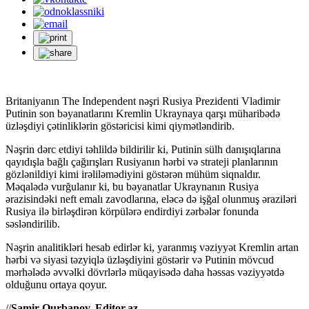
Britaniyanın The Independent nəşri Rusiya Prezidenti Vladimir
Putinin son bəyanatlarını Kremlin Ukraynaya qarşı müharibədə
üzləşdiyi çətinliklərin göstəricisi kimi qiymətləndirib.
Nəşrin dərc etdiyi təhlildə bildirilir ki, Putinin sülh danışıqlarına
qayıdışla bağlı çağırışları Rusiyanın hərbi və strateji planlarının
gözlənildiyi kimi irəliləmədiyini göstərən mühüm siqnaldır.
Məqalədə vurğulanır ki, bu bəyanatlar Ukraynanın Rusiya
ərazisindəki neft emalı zavodlarına, eləcə də işğal olunmuş əraziləri
Rusiya ilə birləşdirən körpülərə endirdiyi zərbələr fonunda
səsləndirilib.
Nəşrin analitikləri hesab edirlər ki, yaranmış vəziyyət Kremlin artan
hərbi və siyasi təzyiqlə üzləşdiyini göstərir və Putinin mövcud
mərhələdə əvvəlki dövrlərlə müqayisədə daha həssas vəziyyətdə
olduğunu ortaya qoyur.
//
Samir Qurbanov, Editor.az