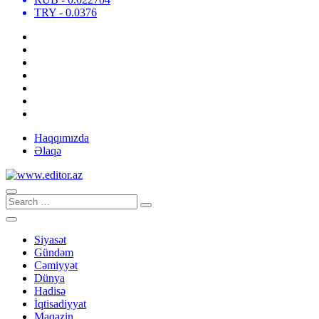
TRY
- 0.0376
Haqqımızda
Əlaqə
Siyasət
Gündəm
Cəmiyyət
Dünya
Hadisə
İqtisadiyyat
Maqazin