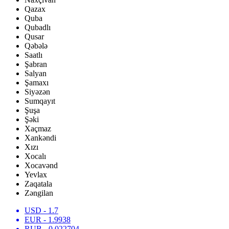
Qazax
Quba
Qubadlı
Qusar
Qəbələ
Saatlı
Şabran
Salyan
Şamaxı
Siyəzən
Sumqayıt
Şuşa
Şəki
Xaçmaz
Xankəndi
Xızı
Xocalı
Xocavənd
Yevlax
Zaqatala
Zəngilan
USD
- 1.7
EUR
- 1.9938
RUB
- 0.022704