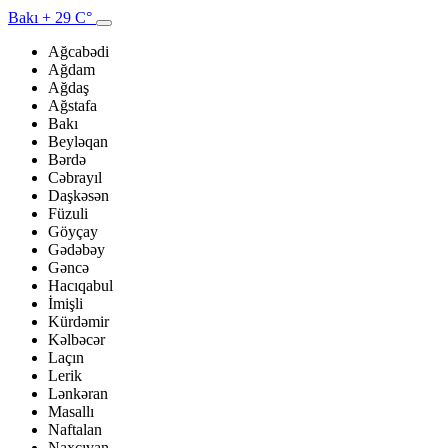
Bakı
+ 29 C°
Ağcabədi
Ağdam
Ağdaş
Ağstafa
Bakı
Beyləqan
Bərdə
Cəbrayıl
Daşkəsən
Füzuli
Göyçay
Gədəbəy
Gəncə
Hacıqabul
İmişli
Kürdəmir
Kəlbəcər
Laçın
Lerik
Lənkəran
Masallı
Naftalan
Naxçıvan