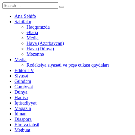
Ana Səhifə
Səhifələr
Haqqımızda
Əlaqə
Media
Hava (Azərbaycan)
Hava (Dünya)
Məzənnə
Media
Redaksiya siyasəti və peşə etikası qaydaları
Editor TV
Siyasət
Gündəm
Cəmiyyət
Dünya
Hadisə
İqtisadiyyat
Maqazin
İdman
Diaspora
Elm və təhsil
Mətbuat