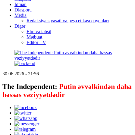
İdman
Diaspora
Media
Redaksiya siyasəti və peşə etikası qaydaları
Digər
Elm və təhsil
Mətbuat
Editor TV
30.06.2026 - 21:56
The Independent:
Putin əvvəlkindən daha
həssas vəziyyətdədir