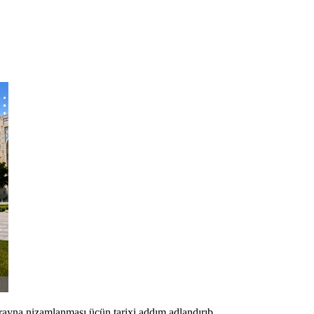
ayna nizamlanması üçün tarixi addım adlandırıb.