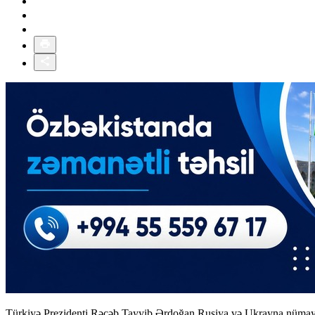
Türkiyə Prezidenti Rəcəb Tayyib Ərdoğan Rusiya və Ukrayna nümayənd