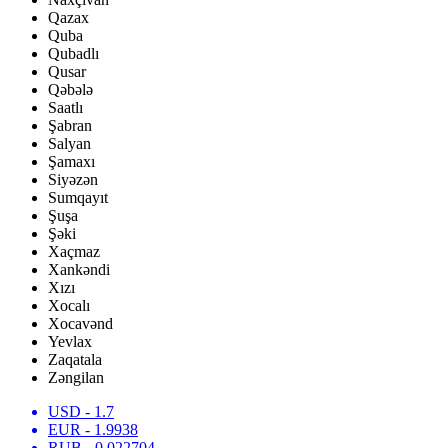
Qazax
Quba
Qubadlı
Qusar
Qəbələ
Saatlı
Şabran
Salyan
Şamaxı
Siyəzən
Sumqayıt
Şuşa
Şəki
Xaçmaz
Xankəndi
Xızı
Xocalı
Xocavənd
Yevlax
Zaqatala
Zəngilan
USD
- 1.7
EUR
- 1.9938
RUB
- 0.022704