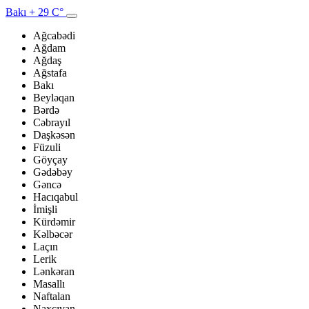
Bakı
+ 29 C°
Ağcabədi
Ağdam
Ağdaş
Ağstafa
Bakı
Beyləqan
Bərdə
Cəbrayıl
Daşkəsən
Füzuli
Göyçay
Gədəbəy
Gəncə
Hacıqabul
İmişli
Kürdəmir
Kəlbəcər
Laçın
Lerik
Lənkəran
Masallı
Naftalan
Naxçıvan