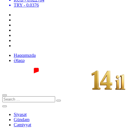
TRY
- 0.0376
Haqqımızda
Əlaqə
Siyasət
Gündəm
Cəmiyyət