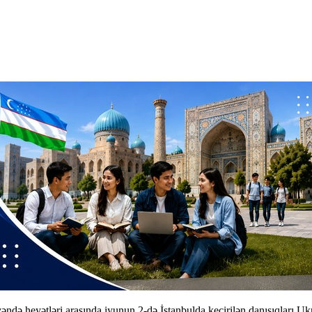
ə heyətləri arasında iyunun 2-də İstanbulda keçirilən danışıqları Ukr