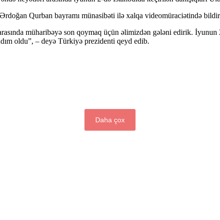
rdoğan Qurban bayramı münasibəti ilə xalqa videomüraciətində bildir
 arasında müharibəyə son qoymaq üçün əlimizdən gələni edirik. İyunun 2
ddım oldu”, – deyə Türkiyə prezidenti qeyd edib.
Daha çox