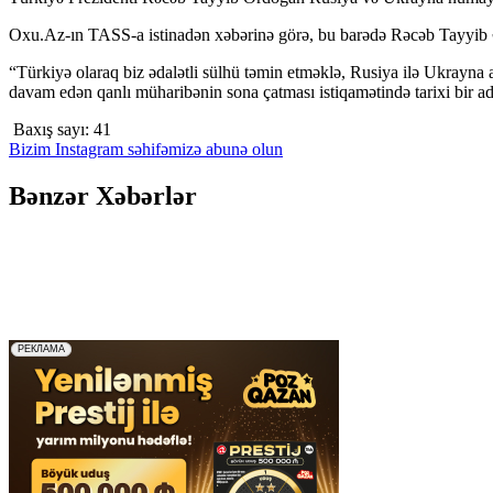
Oxu.Az-ın TASS-a istinadən xəbərinə görə, bu barədə Rəcəb Tayyib Ə
“Türkiyə olaraq biz ədalətli sülhü təmin etməklə, Rusiya ilə Ukrayna
davam edən qanlı müharibənin sona çatması istiqamətində tarixi bir a
Baxış sayı:
41
Bizim Instagram səhifəmizə abunə olun
Bənzər Xəbərlər