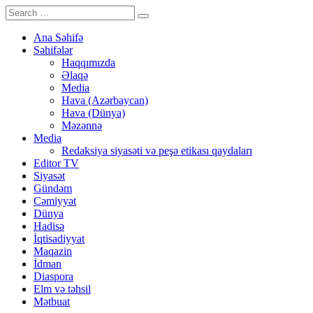
Ana Səhifə
Səhifələr
Haqqımızda
Əlaqə
Media
Hava (Azərbaycan)
Hava (Dünya)
Məzənnə
Media
Redaksiya siyasəti və peşə etikası qaydaları
Editor TV
Siyasət
Gündəm
Cəmiyyət
Dünya
Hadisə
İqtisadiyyat
Maqazin
İdman
Diaspora
Elm və təhsil
Mətbuat