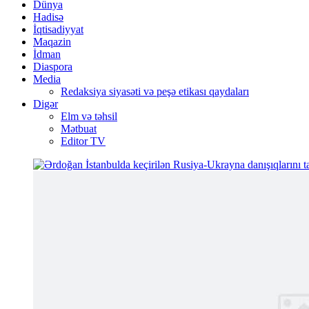
Dünya
Hadisə
İqtisadiyyat
Maqazin
İdman
Diaspora
Media
Redaksiya siyasəti və peşə etikası qaydaları
Digər
Elm və təhsil
Mətbuat
Editor TV