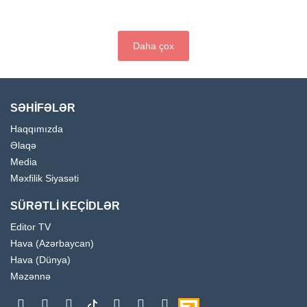
Daha çox
SƏHİFƏLƏR
Haqqımızda
Əlaqə
Media
Məxfilik Siyasəti
SÜRƏTLİ KEÇİDLƏR
Editor TV
Hava (Azərbaycan)
Hava (Dünya)
Məzənnə