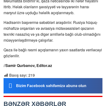
Məlumatda bildirilir ki, qəza nəticəsində iki nəfər həyatını
itirib. Həlak olanların şəxsiyyəti və təyyarənin hansı
marşrut üzrə uçduğu hələlik açıqlanmayıb.
Hadisənin başvermə səbəbləri araşdırılır. Rusiya hüquq-
mühafizə orqanları və aviasiya mütəxəssisləri qəzanın
texniki nasazlıq və ya digər amillərlə bağlı olub-olmadığını
müəyyənləşdirməyə çalışırlar.
Qəza ilə bağlı rəsmi açıqlamanın yaxın saatlarda veriləcəyi
gözlənilir.
//
Samir Qurbanov, Editor.az
Baxış sayı:
219
Bizim Facebook səhifəmizə abunə olun
BƏNZƏR XƏBƏRLƏR