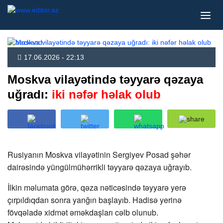
17.06.2026 - 22:13
Moskva vilayətində təyyarə qəzaya
uğradı:
iki nəfər həlak olub
Rusiyanın Moskva vilayətinin Sergiyev Posad şəhər
dairəsində yüngülmühərrikli təyyarə qəzaya uğrayıb.
İlkin məlumata görə, qəza nəticəsində təyyarə yerə
çırpıldıqdan sonra yanğın başlayıb. Hadisə yerinə
fövqəladə xidmət əməkdaşları cəlb olunub.