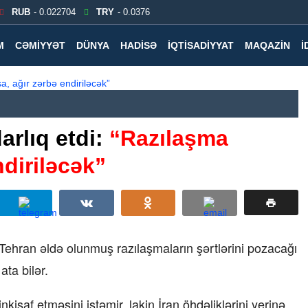
RUB
- 0.022704
TRY
- 0.0376
M
CƏMIYYƏT
DÜNYA
HADISƏ
İQTISADIYYAT
MAQAZIN
İ
arlıq etdi:
“Razılaşma
ndiriləcək”
ehran əldə olunmuş razılaşmaların şərtlərini pozacağı
ata bilər.
nkişaf etməsini istəmir, lakin İran öhdəliklərini yerinə