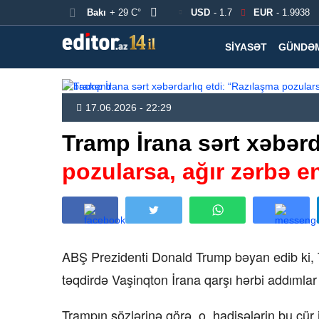
Bakı
+ 29 C°
USD
- 1.7
EUR
- 1.9938
SIYASƏT
GÜNDƏ
17.06.2026 - 22:29
Tramp İrana sərt xəbərd
pozularsa, ağır zərbə e
ABŞ Prezidenti Donald Trump bəyan edib ki, T
təqdirdə Vaşinqton İrana qarşı hərbi addımlar 
Trampın sözlərinə görə, o, hadisələrin bu cür i