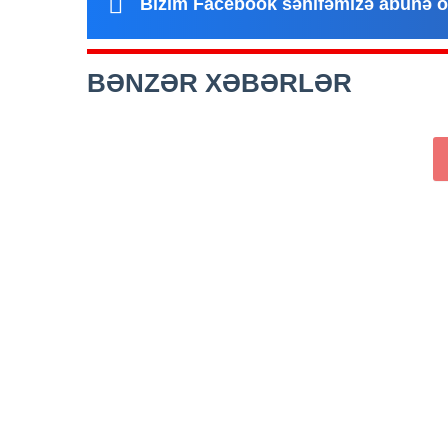
Bizim Facebook səhifəmizə abunə o
BƏNZƏR XƏBƏRLƏR