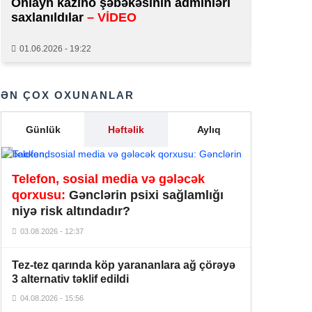
Onlayn kazino şəbəkəsinin adminləri
normal 
Putin sərhədləri bağlayır,
saxlanıldılar
– VİDEO
00:03
səfərbərliyə hazırlaşır –
İDDİA
29.01.2026
01.06.2026 - 19:22
08 Avqust 2026
İrəvan dünyaya Azərbaycan
ƏN ÇOX OXUNANLAR
üzərindən çıxır –
Mühüm etiraf –
22:46
VİDEO
Günlük
Həftəlik
Aylıq
Çin avtomobilləri KÜTLƏVİ sıradan
22:26
çıxır –
ŞOK SƏBƏB
Telefon, sosial media və gələcək
Oman sahillərində yük gəmisinə
qorxusu:
Gənclərin psixi sağlamlığı
21:55
hücum edilib
niyə risk altındadır?
03.08.2026 - 12:37
Restoran admistratoru xanım
21:30
blogeri təhqir etdi –
VİDEO
Tez-tez qarında köp yarananlara ağ çörəyə
3 alternativ təklif edildi
“Azərbaycan cəmiyyəti bölgədə
formalaşmış sülh mühitində
04.08.2026 - 15:56
20:57