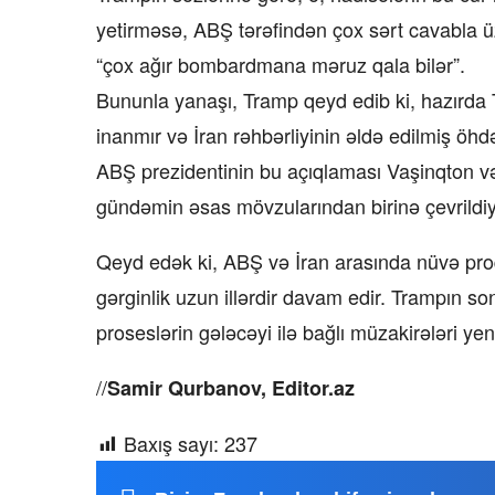
yetirməsə, ABŞ tərəfindən çox sərt cavabla üzl
“çox ağır bombardmana məruz qala bilər”.
Bununla yanaşı, Tramp qeyd edib ki, hazırda
inanmır və İran rəhbərliyinin əldə edilmiş öhd
ABŞ prezidentinin bu açıqlaması Vaşinqton v
gündəmin əsas mövzularından birinə çevrildiyi 
Qeyd edək ki, ABŞ və İran arasında nüvə proqr
gərginlik uzun illərdir davam edir. Trampın s
proseslərin gələcəyi ilə bağlı müzakirələri yen
//
Samir Qurbanov, Editor.az
Baxış sayı:
237