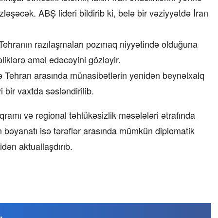
əşəcək. ABŞ lideri bildirib ki, belə bir vəziyyətdə İran
 Tehranın razılaşmaları pozmaq niyyətində olduğuna
əliklərə əməl edəcəyini gözləyir.
ə Tehran arasında münasibətlərin yenidən beynəlxalq
bir vaxtda səsləndirilib.
amı və regional təhlükəsizlik məsələləri ətrafında
on bəyanatı isə tərəflər arasında mümkün diplomatik
idən aktuallaşdırıb.