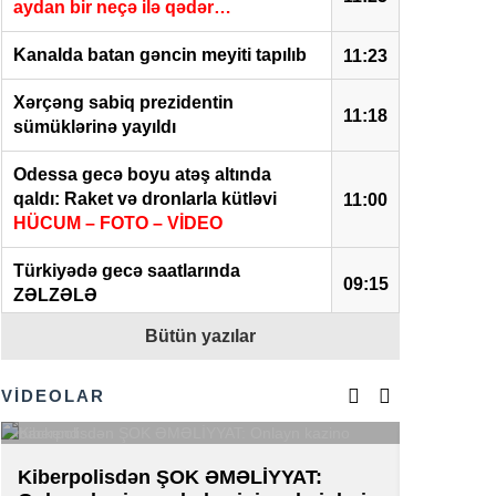
aydan bir neçə ilə qədər…
Kanalda batan gəncin meyiti tapılıb
11:23
Xərçəng sabiq prezidentin
11:18
sümüklərinə yayıldı
Odessa gecə boyu atəş altında
qaldı: Raket və dronlarla kütləvi
11:00
HÜCUM – FOTO – VİDEO
Türkiyədə gecə saatlarında
09:15
ZƏLZƏLƏ
Bütün yazılar
Beyləqanda kanalda batan 21 yaşlı
01:38
gəncin meyiti tapıldı
VİDEOLAR
KİV:
Türkiyə Ukraynaya ballistik
raketlər və yaylım atəş sistemləri
00:31
satıb
Kiberpolisdən ŞOK ƏMƏLİYYAT:
AZAL-da 