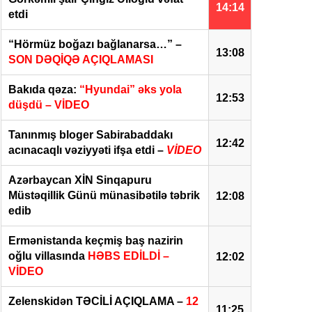
14:14
etdi
“Hörmüz boğazı bağlanarsa…” –
13:08
SON DƏQİQƏ AÇIQLAMASI
Bakıda qəza:
“Hyundai” əks yola
12:53
düşdü – VİDEO
Tanınmış bloger Sabirabaddakı
12:42
acınacaqlı vəziyyəti ifşa etdi –
VİDEO
Azərbaycan XİN Sinqapuru
Müstəqillik Günü münasibətilə təbrik
12:08
edib
Ermənistanda keçmiş baş nazirin
oğlu villasında
HƏBS EDİLDİ –
12:02
VİDEO
Zelenskidən TƏCİLİ AÇIQLAMA –
12
11:25