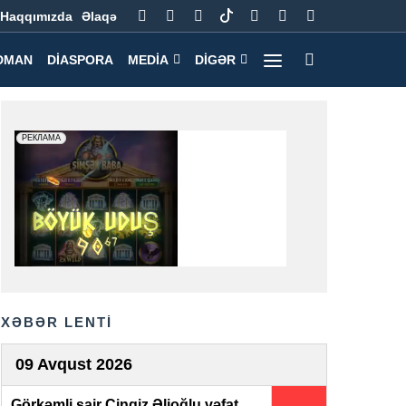
Haqqımızda
Əlaqə
DMAN
DIASPORA
MEDIA
DIGƏR
XƏBƏR LENTİ
09 Avqust 2026
Görkəmli şair Çingiz Əlioğlu vəfat