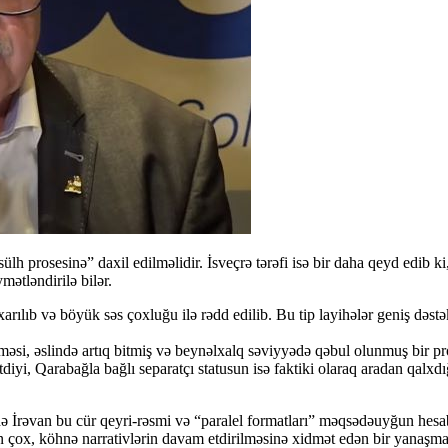
 prosesinə” daxil edilməlidir. İsveçrə tərəfi isə bir daha qeyd edib ki,
mətləndirilə bilər.
arılıb və böyük səs çoxluğu ilə rədd edilib. Bu tip layihələr geniş d
si, əslində artıq bitmiş və beynəlxalq səviyyədə qəbul olunmuş bir pr
iyi, Qarabağla bağlı separatçı statusun isə faktiki olaraq aradan qalxdı
 İrəvan bu cür qeyri-rəsmi və “paralel formatları” məqsədəuyğun hesab e
an çox, köhnə narrativlərin davam etdirilməsinə xidmət edən bir yanaşma t