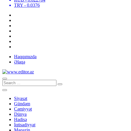
TRY
- 0.0376
Haqqımızda
Əlaqə
Siyasət
Gündəm
Cəmiyyət
Dünya
Hadisə
İqtisadiyyat
Maqazin