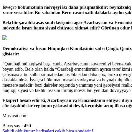
İsveçrə hökumətinin mövqeyi isə daha praqmatikdir: beynəlxalq hü
zərər verə bilər. Bu səbəbdən Bern rəsmi xətti dəfələrlə aydın şə
Belə bir şəraitdə əsas sual dəyişmir: əgər Azərbaycan və Ermənis
mövzuda israrı hansı siyasi ehtiyaca xidmət edir? Görünən odur k
Demokratiya və İnsan Hüquqları Komitəsinin sədri Çingiz Qənizadə 
göstərir:
“Qarabağ münaqişəsi başa çatıb, Azərbaycanın suverenliyi beynəlxalq s
bəyan edib. Belə olan halda “Qarabağ ermənilərinin ayrıca tərəf kimi
çalışması artıq sülhə xidmət edən təşəbbüsdən daha çox, tarixə qovuşm
dəstəkləmirsə, İsveçrə hökuməti məsafə saxlayırsa və beynəlxalq hüqu
mənzərə sadədir: bəzi dairələr regionda yaranmış yeni geosiyasi reallıq
hüquqi, siyasi və faktiki əsasını itirmiş mövzuları yenidən dövriyyəyə
Ekspert hesab edir ki, Azərbaycan və Ermənistanın ehtiyac duyma
cür təşəbbüslər regionun gələcəyini deyil, keçmişin artıq iflasa
Musavat.com
Baxış sayı:
450
Şahidi olduğunuz hadisələri çəkib bizə göndərin!