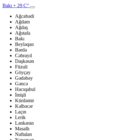
Bakı
+ 29 C°
Ağcabədi
Ağdam
Ağdaş
Ağstafa
Bakı
Beyləqan
Bərdə
Cəbrayıl
Daşkəsən
Füzuli
Göyçay
Gədəbəy
Gəncə
Hacıqabul
İmişli
Kürdəmir
Kəlbəcər
Laçın
Lerik
Lənkəran
Masallı
Naftalan
Naxçıvan