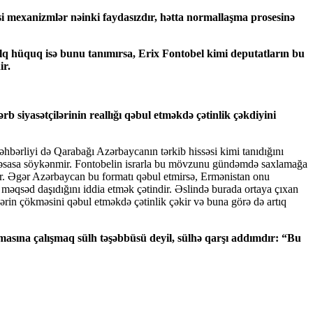
si mexanizmlər nəinki faydasızdır, hətta normallaşma prosesinə
alq hüquq isə bunu tanımırsa, Erix Fontobel kimi deputatların bu
ir.
 siyasətçilərinin reallığı qəbul etməkdə çətinlik çəkdiyini
hbərliyi də Qarabağı Azərbaycanın tərkib hissəsi kimi tanıdığını
bir əsasa söykənmir. Fontobelin israrla bu mövzunu gündəmdə saxlamağa
yır. Əgər Azərbaycan bu formatı qəbul etmirsə, Ermənistan onu
məqsəd daşıdığını iddia etmək çətindir. Əslində burada ortaya çıxan
vlərin çökməsini qəbul etməkdə çətinlik çəkir və buna görə də artıq
masına çalışmaq sülh təşəbbüsü deyil, sülhə qarşı addımdır:
“Bu