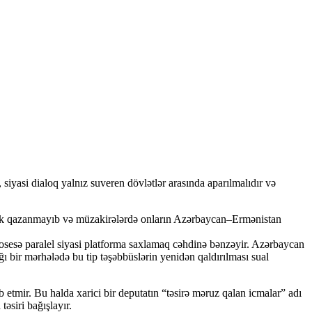
 siyasi dialoq yalnız suveren dövlətlər arasında aparılmalıdır və
əstək qazanmayıb və müzakirələrdə onların Azərbaycan–Ermənistan
osesə paralel siyasi platforma saxlamaq cəhdinə bənzəyir. Azərbaycan
ğı bir mərhələdə bu tip təşəbbüslərin yenidən qaldırılması sual
tmir. Bu halda xarici bir deputatın “təsirə məruz qalan icmalar” adı
əsiri bağışlayır.