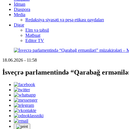
İdman
Diaspora
Media
Redaksiya siyasəti və peşə etikası qaydaları
Digər
Elm və təhsil
Mətbuat
Editor TV
18.06.2026 - 11:58
İsveçrə parlamentində “Qarabağ ermənilə