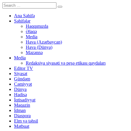
Ana Səhifə
Səhifələr
Haqqımızda
Əlaqə
Media
Hava (Azərbaycan)
Hava (Dünya)
Məzənnə
Media
Redaksiya siyasəti və peşə etikası qaydaları
Editor TV
Siyasət
Gündəm
Cəmiyyət
Dünya
Hadisə
İqtisadiyyat
Maqazin
İdman
Diaspora
Elm və təhsil
Mətbuat