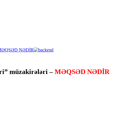
ri” müzakirələri –
MƏQSƏD NƏDİR