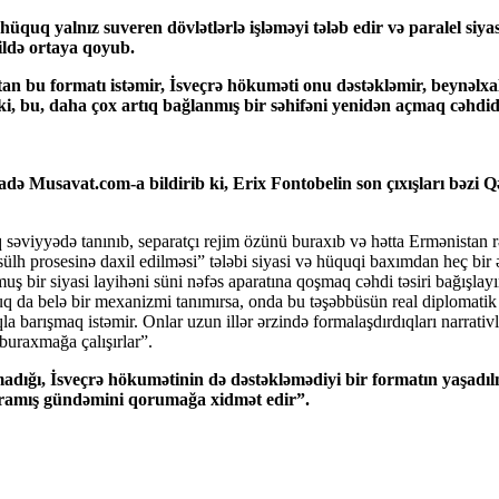
quq yalnız suveren dövlətlərlə işləməyi tələb edir və paralel siya
kildə ortaya qoyub.
tan bu formatı istəmir, İsveçrə hökuməti onu dəstəkləmir, beynəlx
i, bu, daha çox artıq bağlanmış bir səhifəni yenidən açmaq cəhdid
Musavat.com-a bildirib ki, Erix Fontobelin son çıxışları bəzi Qərb
əviyyədə tanınıb, separatçı rejim özünü buraxıb və hətta Ermənistan rə
 sülh prosesinə daxil edilməsi” tələbi siyasi və hüquqi baxımdan heç 
uş bir siyasi layihəni süni nəfəs aparatına qoşmaq cəhdi təsiri bağışla
q da belə bir mexanizmi tanımırsa, onda bu təşəbbüsün real diplomatik 
la barışmaq istəmir. Onlar uzun illər ərzində formalaşdırdıqları narrati
 buraxmağa çalışırlar”.
dığı, İsveçrə hökumətinin də dəstəkləmədiyi bir formatın yaşadıl
 uğramış gündəmini qorumağa xidmət edir”.