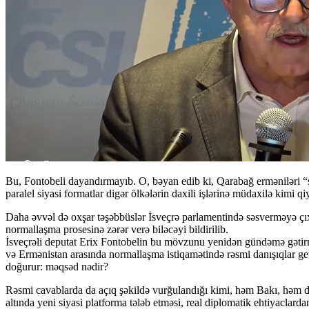
Bu, Fontobeli dayandırmayıb. O, bəyan edib ki, Qarabağ erməniləri “sülh
paralel siyasi formatlar digər ölkələrin daxili işlərinə müdaxilə kimi qiy
Daha əvvəl də oxşar təşəbbüslər İsveçrə parlamentində səsverməyə çıx
normallaşma prosesinə zərər verə biləcəyi bildirilib.
İsveçrəli deputat Erix Fontobelin bu mövzunu yenidən gündəmə gətirmə
və Ermənistan arasında normallaşma istiqamətində rəsmi danışıqlar getd
doğurur: məqsəd nədir?
Rəsmi cavablarda da açıq şəkildə vurğulandığı kimi, həm Bakı, həm də
altında yeni siyasi platforma tələb etməsi, real diplomatik ehtiyaclard