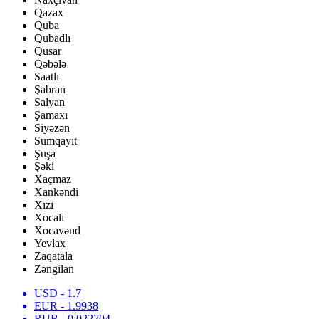
Qazax
Quba
Qubadlı
Qusar
Qəbələ
Saatlı
Şabran
Salyan
Şamaxı
Siyəzən
Sumqayıt
Şuşa
Şəki
Xaçmaz
Xankəndi
Xızı
Xocalı
Xocavənd
Yevlax
Zaqatala
Zəngilan
USD
- 1.7
EUR
- 1.9938
RUB
- 0.022704