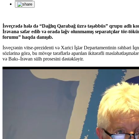
İsveçrədə hələ də “Dağlıq Qarabağ üzrə təşəbbüs” qrupu adlı kom
İrəvana səfər edib və orada ləğv olunmamış separatçılar tör-tök
forumu” haqda danışıb.
İsveçrənin vitse-prezidenti və Xarici İşlər Departamentinin rəhbəri
sözlərinə görə, bu mövqe tərəflərlə aparılan ikitərəfli məsləhətləşməl
və Bakı–İrəvan sülh prosesini dəstəkləyir.