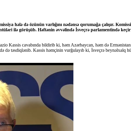
issiya hələ də özünün varlığını nədənsə qorumağa çalışır. Komissi
üntüləri ilə görüşüb. Həftənin əvvəlində İsveçrə parlamentində ke
 İqnazio Kassis cavabında bildirib ki, həm Azərbaycan, həm də Ermənis
ərdə də təsdiqlənib. Kassis həmçinin vurğulayıb ki, İsveçrə beynəlxalq 