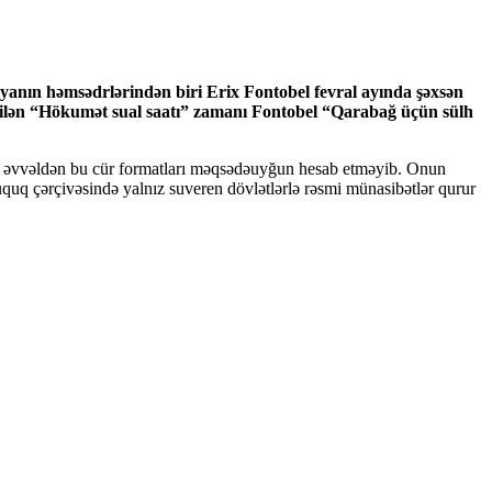
yanın həmsədrlərindən biri Erix Fontobel fevral ayında şəxsən
çirilən “Hökumət sual saatı” zamanı Fontobel “Qarabağ üçün sülh
tan əvvəldən bu cür formatları məqsədəuyğun hesab etməyib. Onun
hüquq çərçivəsində yalnız suveren dövlətlərlə rəsmi münasibətlər qurur