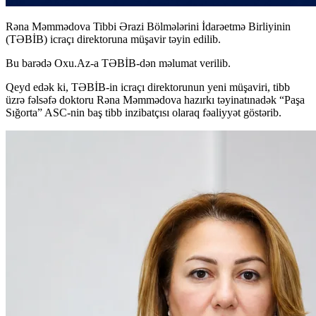
Rəna Məmmədova Tibbi Ərazi Bölmələrini İdarəetmə Birliyinin
(TƏBİB) icraçı direktoruna müşavir təyin edilib.
Bu barədə Oxu.Az-a TƏBİB-dən məlumat verilib.
Qeyd edək ki, TƏBİB-in icraçı direktorunun yeni müşaviri, tibb
üzrə fəlsəfə doktoru Rəna Məmmədova hazırkı təyinatınadək “Paşa
Sığorta” ASC-nin baş tibb inzibatçısı olaraq fəaliyyət göstərib.