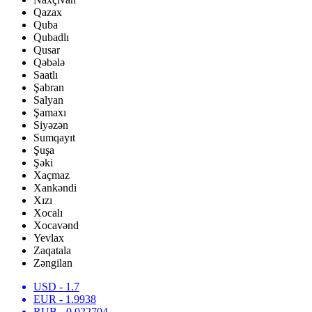
Qazax
Quba
Qubadlı
Qusar
Qəbələ
Saatlı
Şabran
Salyan
Şamaxı
Siyəzən
Sumqayıt
Şuşa
Şəki
Xaçmaz
Xankəndi
Xızı
Xocalı
Xocavənd
Yevlax
Zaqatala
Zəngilan
USD
- 1.7
EUR
- 1.9938
RUB
- 0.022704