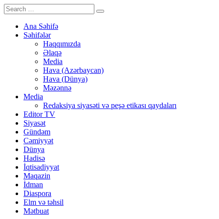
Ana Səhifə
Səhifələr
Haqqımızda
Əlaqə
Media
Hava (Azərbaycan)
Hava (Dünya)
Məzənnə
Media
Redaksiya siyasəti və peşə etikası qaydaları
Editor TV
Siyasət
Gündəm
Cəmiyyət
Dünya
Hadisə
İqtisadiyyat
Maqazin
İdman
Diaspora
Elm və təhsil
Mətbuat