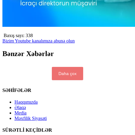
Baxış sayı:
338
Bizim Youtube kanalımıza abunə olun
Bənzər Xəbərlər
Daha çox
SƏHİFƏLƏR
Haqqımızda
Əlaqə
Media
Məxfilik Siyasəti
SÜRƏTLİ KEÇİDLƏR