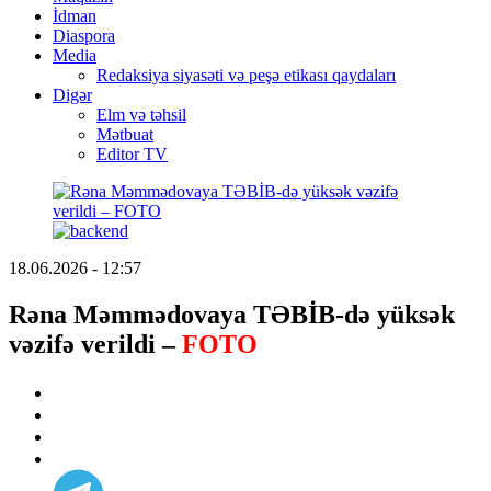
İdman
Diaspora
Media
Redaksiya siyasəti və peşə etikası qaydaları
Digər
Elm və təhsil
Mətbuat
Editor TV
18.06.2026 - 12:57
Rəna Məmmədovaya TƏBİB-də yüksək
vəzifə verildi –
FOTO