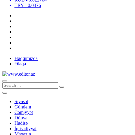
TRY
- 0.0376
Haqqımızda
Əlaqə
Siyasət
Gündəm
Cəmiyyət
Dünya
Hadisə
İqtisadiyyat
Maqazin