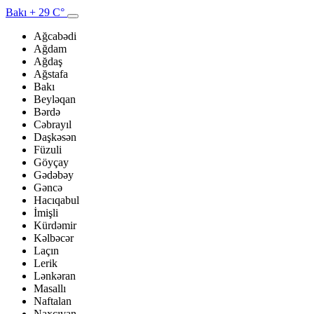
Bakı
+ 29 C°
Ağcabədi
Ağdam
Ağdaş
Ağstafa
Bakı
Beyləqan
Bərdə
Cəbrayıl
Daşkəsən
Füzuli
Göyçay
Gədəbəy
Gəncə
Hacıqabul
İmişli
Kürdəmir
Kəlbəcər
Laçın
Lerik
Lənkəran
Masallı
Naftalan
Naxçıvan