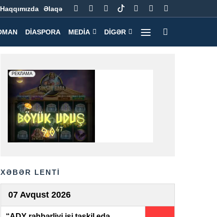
Haqqımızda
Əlaqə
DMAN
DIASPORA
MEDIA
DIGƏR
XƏBƏR LENTİ
07 Avqust 2026
“ADY rəhbərliyi işi təşkil edə