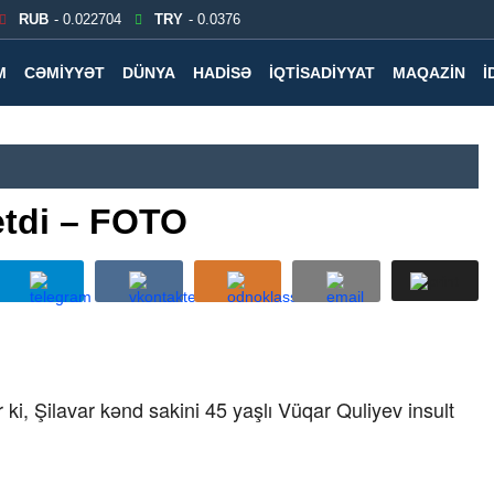
RUB
- 0.022704
TRY
- 0.0376
M
CƏMIYYƏT
DÜNYA
HADISƏ
İQTISADIYYAT
MAQAZIN
İ
etdi – FOTO
 ki, Şilavar kənd sakini 45 yaşlı Vüqar Quliyev insult