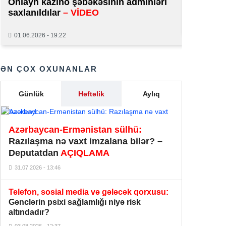
Onlayn kazino şəbəkəsinin adminləri
normal 
23:10
təsdiqlədi
saxlanıldılar
– VİDEO
29.01.2026
Rumıniyada Ukraynaya maliyyə
01.06.2026 - 19:22
dəstəyi ilə bağlı açıqlama:
Büdcə
23:07
buna imkan vermir
ƏN ÇOX OXUNANLAR
Zelenski:
Ukraynanın öz ballistik
raketləri 2026–2027-ci illərdə hazır
23:05
Günlük
Həftəlik
Aylıq
ola bilər
Ukraynada elektrik enerjisinin
bölgüsü dəyişdirilir: Hökumət yeni
Azərbaycan-Ermənistan sülhü:
23:02
qaydaları təsdiqlədi
Razılaşma nə vaxt imzalana bilər? –
Deputatdan
AÇIQLAMA
Yaponiyada internet mağazasında 2
31.07.2026 - 13:46
min sifarişi ləğv edən qadın həbs
22:50
olundu
Telefon, sosial media və gələcək qorxusu:
Gənclərin psixi sağlamlığı niyə risk
Polşa Rusiyanın raketlərini Ukrayna
altındadır?
səmasında vurmağı müzakirəyə
22:49