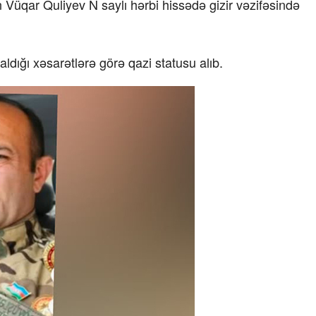
n Vüqar Quliyev N saylı hərbi hissədə gizir vəzifəsində
aldığı xəsarətlərə görə qazi statusu alıb.