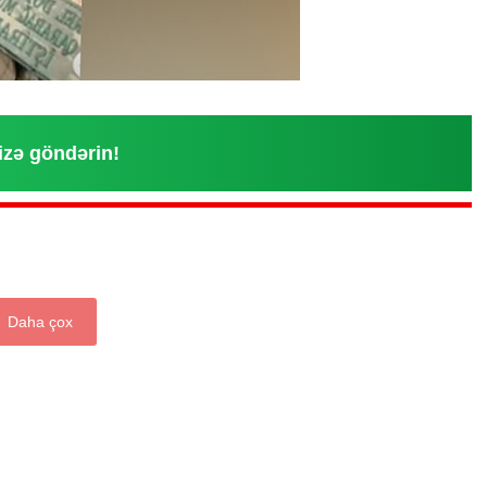
izə göndərin!
Daha çox
“Xətrinə dəymişəmsə, bağışla məni,