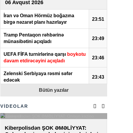
06 Avqust 2026
İran və Oman Hörmüz boğazına
23:51
birgə nəzarət planı hazırlayır
Tramp Pentaqon rəhbərinə
23:49
münasibətini açıqladı
UEFA FİFA turnirlərinə qarşı
boykotu
23:46
davam etdirəcəyini açıqladı
Zelenski Serbiyaya rəsmi səfər
23:43
edəcək
Bütün yazılar
Real Madrid” Vinisius Juniorla yeni
23:38
müqavilə imzaladı
VİDEOLAR
Kanadanın CM-70 antidron raketi
23:19
Ukraynaya verilə bilər
Kiberpolisdən ŞOK ƏMƏLİYYAT:
AZAL-da 
Tramp Pentaqon rəhbərinə dəstəyini