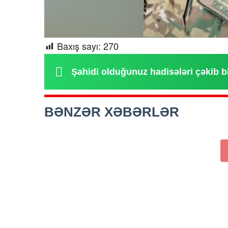
Baxış sayı:
270
Şahidi olduğunuz hadisələri çəkib b
BƏNZƏR XƏBƏRLƏR