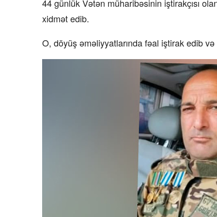
44 günlük Vətən müharibəsinin iştirakçısı ola
xidmət edib.
O, döyüş əməliyyatlarında fəal iştirak edib və 