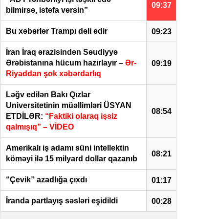
09:37
bilmirsə, istefa versin”
Bu xəbərlər Trampı dəli edir
09:23
İran İraq ərazisindən Səudiyyə
Ərəbistanına hücum hazırlayır –
Ər-
09:19
Riyaddan şok xəbərdarlıq
Ləğv edilən Bakı Qızlar
Universitetinin müəllimləri ÜSYAN
08:54
ETDİLƏR:
“Faktiki olaraq işsiz
qalmışıq” – VİDEO
Amerikalı iş adamı süni intellektin
08:21
köməyi ilə 15 milyard dollar qazanıb
“Çevik” azadlığa çıxdı
01:17
İranda partlayış səsləri eşidildi
00:28