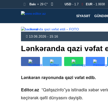
Bakı
+ 29 C°
USD
- 1.7
EUR
- 1.9938
SIYASƏT
GÜNDƏ
13.06.2026 - 15:16
Lənkəranda qazi vəfat 
Lənkəran rayonunda qazi vəfat edib.
“Qafqazinfo”ya istinadla xəbər verir
Editor.az
keçirərək qəfil dünyasını dəyişib.