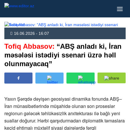
16.06.2026 - 16:07
Tofiq Abbasov:
“ABŞ anladı ki, İran
məsələsi istədiyi ssenari üzrə həll
olunmayacaq”
Yaxın Şərqdə dəyişən geosiyasi dinamika fonunda ABŞ–
İran münasibətlərində müşahidə olunan son proseslər
regionun gələcək təhlükəsizlik arxitekturası ilə bağlı yeni
suallar doğurur. Hərbi qarşıdurmadan diplomatik təmaslara
keçid ehtimalı müxtəlif siyasi dairələrdə fərqli