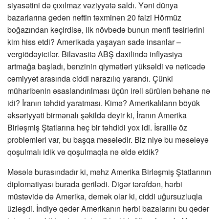
siyasətini də çıxılmaz vəziyyətə saldı. Yəni dünya
bazarlarına gedən neftin təxminən 20 faizi Hörmüz
boğazından keçirdisə, ilk növbədə bunun mənfi təsirlərini
kim hiss etdi? Amerikada yaşayan sadə insanlar –
vergiödəyicilər. Bilavasitə ABŞ daxilində inflyasiya
artmağa başladı, benzinin qiymətləri yüksəldi və nəticədə
cəmiyyət arasında ciddi narazılıq yarandı. Çünki
müharibənin əsaslandırılması üçün irəli sürülən bəhanə nə
idi? İranın təhdid yaratması. Kimə? Amerikalıların böyük
əksəriyyəti birmənalı şəkildə deyir ki, İranın Amerika
Birləşmiş Ştatlarına heç bir təhdidi yox idi. İsraillə öz
problemləri var, bu başqa məsələdir. Biz niyə bu məsələyə
qoşulmalı idik və qoşulmaqla nə əldə etdik?
Məsələ burasındadır ki, məhz Amerika Birləşmiş Ştatlarının
diplomatiyası burada gerilədi. Digər tərəfdən, hərbi
müstəvidə də Amerika, demək olar ki, ciddi uğursuzluqla
üzləşdi. İndiyə qədər Amerikanın hərbi bazalarını bu qədər