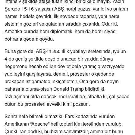
intensiv şəkildə atəşə tutan ikinci bir ölkə olmayıb. Yaxın
Şərqdə 15-16-ya yaxın ABŞ hərbi bazası var idi və onların
hamısı hədəfə çevrildi. İlk növbədə radarlar, yəni hərbi
sistemin gözləri və qulaqları sıradan çıxarıldı. Odur ki,
Amerika burada həm diplomatik, həm də hərbi-siyasi
böhrana qədəm qoydu.
Buna görə də, ABŞ-ın 250 illik yubileyi ərəfəsində, iyulun
4-də geniş şəkildə qeyd olunacaq bir vaxtda dünya
hegemonu hesab edilən dövlət belə yarımçıq vəziyyətdə
yubileyini qarşılayırsa, deməli, proseslər o qədər də
ürəkaçan istiqamətdə inkişaf etmir. Ona görə də nəyin
bahasına olursa-olsun Donald Tramp bildirdi ki,
razılaşmanı əldə edəcək. İndi İsrail də, əlbəttə ki, çalışacaq
bütün bu prosesləri əvvəlki kimi pozsun.
Sonra hələ bilmək olmaz ki, Fars körfəzində vurulan
Amerikanın “Apache” helikopteri kim tərəfindən vurulub.
Çünki İran dedi ki, bu bizim səhvimizdir, amma biz bunu