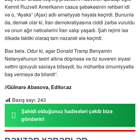
Kermit Ruzvelt Amerikanın casus şəbəkəsinin rəhbəri idi
və o, “Ayaks” (Ajax) adlı əməliyyatı həyata keçirdi. Bununla
da, demək olar ki, İran demokratiyasına ciddi zərbə vuruldu
və onun ağır nəticələrini İran xalqı yaşadı. Şah rejimi isə
ölkədə faktiki olaraq tam nəzarəti ələ keçirdi.
Bax belə. Odur ki, əgər Donald Tramp Benyamin
Netanyahunun təsiri altına düşməsə və öz suveren siyasi
xəttini qoruyub saxlaya bilsəydi, bu müharibə ümumiyyətlə
baş verməyə də bilərdi”.
//Gülnarə Abasova, Editor.az
Baxış sayı:
243
Şahidi olduğunuz hadisələri çəkib bizə
göndərin!