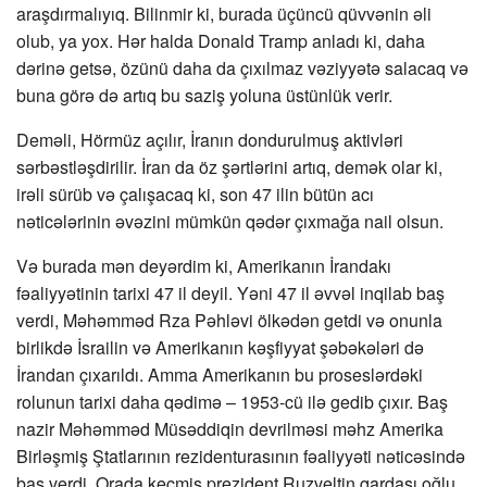
araşdırmalıyıq. Bilinmir ki, burada üçüncü qüvvənin əli
olub, ya yox. Hər halda Donald Tramp anladı ki, daha
dərinə getsə, özünü daha da çıxılmaz vəziyyətə salacaq və
buna görə də artıq bu saziş yoluna üstünlük verir.
Deməli, Hörmüz açılır, İranın dondurulmuş aktivləri
sərbəstləşdirilir. İran da öz şərtlərini artıq, demək olar ki,
irəli sürüb və çalışacaq ki, son 47 ilin bütün acı
nəticələrinin əvəzini mümkün qədər çıxmağa nail olsun.
Və burada mən deyərdim ki, Amerikanın İrandakı
fəaliyyətinin tarixi 47 il deyil. Yəni 47 il əvvəl inqilab baş
verdi, Məhəmməd Rza Pəhləvi ölkədən getdi və onunla
birlikdə İsrailin və Amerikanın kəşfiyyat şəbəkələri də
İrandan çıxarıldı. Amma Amerikanın bu proseslərdəki
rolunun tarixi daha qədimə – 1953-cü ilə gedib çıxır. Baş
nazir Məhəmməd Müsəddiqin devrilməsi məhz Amerika
Birləşmiş Ştatlarının rezidenturasının fəaliyyəti nəticəsində
baş verdi. Orada keçmiş prezident Ruzveltin qardaşı oğlu