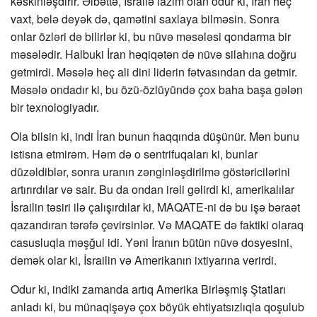
kəskinləşdirir. Əlbəttə, İsrailə lazım olan odur ki, İran heç
vaxt, belə deyək də, qamətini saxlaya bilməsin. Sonra
onlar özləri də bilirlər ki, bu nüvə məsələsi qondarma bir
məsələdir. Halbuki İran həqiqətən də nüvə silahına doğru
getmirdi. Məsələ heç ali dini liderin fətvasından da getmir.
Məsələ ondadır ki, bu özü-özlüyündə çox baha başa gələn
bir texnologiyadır.
Ola bilsin ki, indi İran bunun haqqında düşünür. Mən bunu
istisna etmirəm. Həm də o sentrifuqaları ki, bunlar
düzəldiblər, sonra uranın zənginləşdirilmə göstəricilərini
artırırdılar və sair. Bu da ondan irəli gəlirdi ki, amerikalılar
İsrailin təsiri ilə çalışırdılar ki, MAQATE-ni də bu işə bəraət
qazandıran tərəfə çevirsinlər. Və MAQATE də faktiki olaraq
casusluqla məşğul idi. Yəni İranın bütün nüvə dosyesini,
demək olar ki, İsrailin və Amerikanın ixtiyarına verirdi.
Odur ki, indiki zamanda artıq Amerika Birləşmiş Ştatları
anladı ki, bu münaqişəyə çox böyük ehtiyatsızlıqla qoşulub