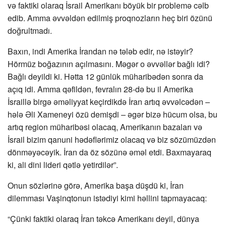
və faktiki olaraq İsrail Amerikanı böyük bir problemə cəlb
edib. Amma əvvəldən edilmiş proqnozların heç biri özünü
doğrultmadı.
Baxın, indi Amerika İrandan nə tələb edir, nə istəyir?
Hörmüz boğazının açılmasını. Məgər o əvvəllər bağlı idi?
Bağlı deyildi ki. Hətta 12 günlük müharibədən sonra da
açıq idi. Amma qəfildən, fevralın 28-də bu il Amerika
İsraillə birgə əməliyyat keçirdikdə İran artıq əvvəlcədən –
hələ Əli Xameneyi özü demişdi – əgər bizə hücum olsa, bu
artıq region müharibəsi olacaq, Amerikanın bazaları və
İsrail bizim qanuni hədəflərimiz olacaq və biz sözümüzdən
dönməyəcəyik. İran da öz sözünə əməl etdi. Baxmayaraq
ki, ali dini lideri qətlə yetirdilər”.
Onun sözlərinə görə, Amerika başa düşdü ki, İran
dilemması Vaşinqtonun istədiyi kimi həllini tapmayacaq:
“Çünki faktiki olaraq İran təkcə Amerikanı deyil, dünya