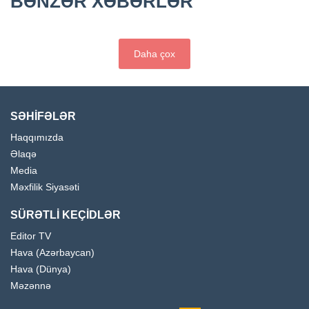
BƏNZƏR XƏBƏRLƏR
Daha çox
SƏHİFƏLƏR
Haqqımızda
Əlaqə
Media
Məxfilik Siyasəti
SÜRƏTLİ KEÇİDLƏR
Editor TV
Hava (Azərbaycan)
Hava (Dünya)
Məzənnə