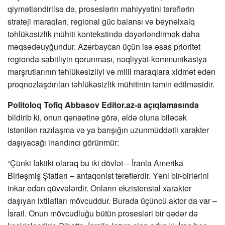
qiymətləndirilsə də, proseslərin mahiyyətini tərəflərin
strateji maraqları, regional güc balansı və beynəlxalq
təhlükəsizlik mühiti kontekstində dəyərləndirmək daha
məqsədəuyğundur. Azərbaycan üçün isə əsas prioritet
regionda sabitliyin qorunması, nəqliyyat-kommunikasiya
marşrutlarının təhlükəsizliyi və milli maraqlara xidmət edən
proqnozlaşdırılan təhlükəsizlik mühitinin təmin edilməsidir.
Politoloq Tofiq Abbasov Editor.az-a açıqlamasında
bildirib ki, onun qənaətinə görə, əldə oluna biləcək
istənilən razılaşma və ya barışığın uzunmüddətli xarakter
daşıyacağı inandırıcı görünmür:
“Çünki faktiki olaraq bu iki dövlət – İranla Amerika
Birləşmiş Ştatları – antaqonist tərəflərdir. Yəni bir-birlərini
inkar edən qüvvələrdir. Onların ekzistensial xarakter
daşıyan ixtilafları mövcuddur. Burada üçüncü aktor da var –
İsrail. Onun mövcudluğu bütün prosesləri bir qədər də