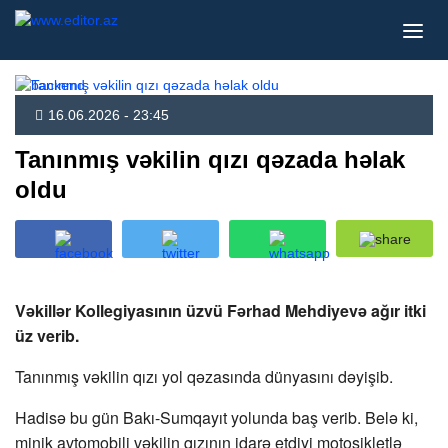
16.06.2026 - 23:45
Tanınmış vəkilin qızı qəzada həlak
oldu
Vəkillər Kollegiyasının üzvü Fərhad Mehdiyevə ağır itki
üz verib.
Tanınmış vəkilin qızı yol qəzasında dünyasını dəyişib.
Hadisə bu gün Bakı-Sumqayıt yolunda baş verib. Belə ki,
minik avtomobili vəkilin qızının idarə etdiyi motosikletlə