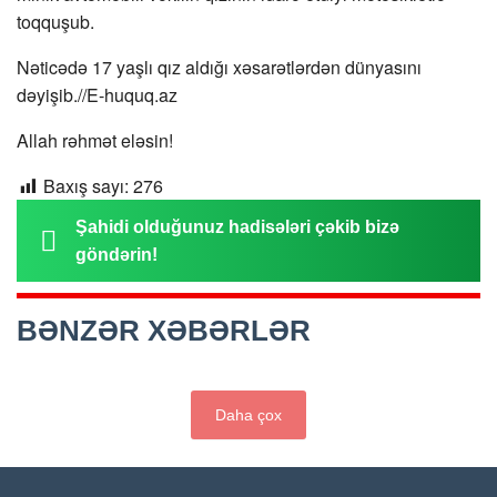
toqquşub.
Nəticədə 17 yaşlı qız aldığı xəsarətlərdən dünyasını
dəyişib.//E-huquq.az
Allah rəhmət eləsin!
Baxış sayı:
276
Şahidi olduğunuz hadisələri çəkib bizə
göndərin!
BƏNZƏR XƏBƏRLƏR
Daha çox