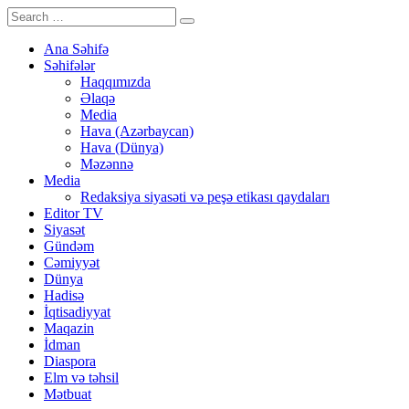
Ana Səhifə
Səhifələr
Haqqımızda
Əlaqə
Media
Hava (Azərbaycan)
Hava (Dünya)
Məzənnə
Media
Redaksiya siyasəti və peşə etikası qaydaları
Editor TV
Siyasət
Gündəm
Cəmiyyət
Dünya
Hadisə
İqtisadiyyat
Maqazin
İdman
Diaspora
Elm və təhsil
Mətbuat