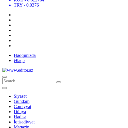
TRY
- 0.0376
Haqqımızda
Əlaqə
Siyasət
Gündəm
Cəmiyyət
Dünya
Hadisə
İqtisadiyyat
Maqazin