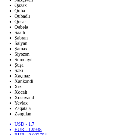
Qazax
Quba
Qubadlı
Qusar
Qəbələ
Saatlı
Şabran
Salyan
Şamaxı
Siyəzən
Sumqayıt
Şuşa
Şəki
Xaçmaz
Xankəndi
Xızı
Xocalı
Xocavənd
Yevlax
Zaqatala
Zəngilan
USD
- 1.7
EUR
- 1.9938
RUB
- 0.022704