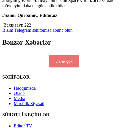
artdığını göstərir. Sərmayənin həcmi SpaceX-in özəl bazardakı
mövqeyini daha da gücləndirə bilər.
//
Samir Qurbanov, Editor.az
Baxış sayı:
222
Bizim Telegram səhifəmizə abunə olun
Bənzər Xəbərlər
Daha çox
SƏHİFƏLƏR
Haqqımızda
Əlaqə
Media
Məxfilik Siyasəti
SÜRƏTLİ KEÇİDLƏR
Editor TV