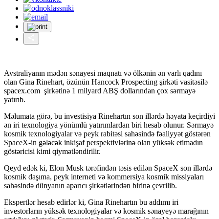
Avstraliyanın mədən sənayesi maqnatı və ölkənin ən varlı qadını
olan Gina Rinehart, özünün Hancock Prospecting şirkəti vasitəsilə
spacex.com şirkətinə 1 milyard ABŞ dollarından çox sərmayə
yatırıb.
Məlumata görə, bu investisiya Rinehartın son illərdə həyata keçirdiyi
ən iri texnologiya yönümlü yatırımlardan biri hesab olunur. Sərmayə
kosmik texnologiyalar və peyk rabitəsi sahəsində fəaliyyət göstərən
SpaceX-in gələcək inkişaf perspektivlərinə olan yüksək etimadın
göstəricisi kimi qiymətləndirilir.
Qeyd edək ki, Elon Musk tərəfindən təsis edilən SpaceX son illərdə
kosmik daşıma, peyk interneti və kommersiya kosmik missiyaları
sahəsində dünyanın aparıcı şirkətlərindən birinə çevrilib.
Ekspertlər hesab edirlər ki, Gina Rinehartın bu addımı iri
investorların yüksək texnologiyalar və kosmik sənayeyə marağının