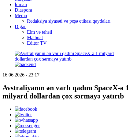
İdman
Diaspora
Media
Redaksiya siyasəti və peşə etikası qaydaları
Digər
Elm və təhsil
Mətbuat
Editor TV
16.06.2026 - 23:17
Avstraliyanın ən varlı qadını SpaceX-ə 1
milyard dollardan çox sərmayə yatırıb