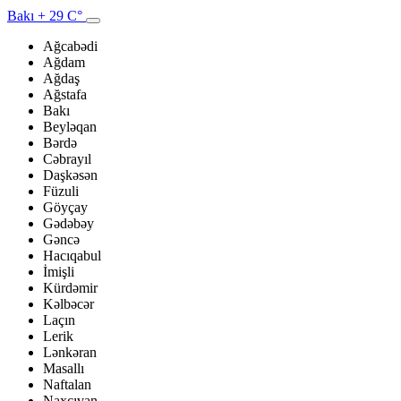
Bakı
+ 29 C°
Ağcabədi
Ağdam
Ağdaş
Ağstafa
Bakı
Beyləqan
Bərdə
Cəbrayıl
Daşkəsən
Füzuli
Göyçay
Gədəbəy
Gəncə
Hacıqabul
İmişli
Kürdəmir
Kəlbəcər
Laçın
Lerik
Lənkəran
Masallı
Naftalan
Naxçıvan