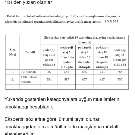
18 ildən yuxarı olanlar”.
Yuxarıda göstərilən kateqoriyalara uyğun müəllimlərin
əməkhaqqı hesablanır.
Ekspertin sözlərinə görə, ümumi təyin olunan
əməkhaqqıdan əlavə müəllimlərin maaşlarına müxtəlif
əlavələr edilir: