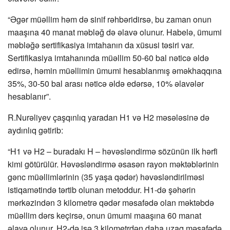
“Əgər müəllim həm də sinif rəhbəridirsə, bu zaman onun
maaşına 40 manat məbləğ də əlavə olunur. Habelə, ümumi
məbləğə sertifikasiya imtahanın da xüsusi təsiri var.
Sertifikasiya imtahanında müəllim 50-60 bal nəticə əldə
edirsə, həmin müəllimin ümumi hesablanmış əməkhaqqına
35%, 30-50 bal arası nəticə əldə edərsə, 10% əlavələr
hesablanır”.
R.Nurəliyev çaşqınlıq yaradan H1 və H2 məsələsinə də
aydınlıq gətirib:
“H1 və H2 – buradakı H – həvəsləndirmə sözünün ilk hərfi
kimi götürülür. Həvəsləndirmə əsasən rayon məktəblərinin
gənc müəllimlərinin (35 yaşa qədər) həvəsləndirilməsi
istiqamətində tərtib olunan metoddur. H1-də şəhərin
mərkəzindən 3 kilometrə qədər məsafədə olan məktəbdə
müəllim dərs keçirsə, onun ümumi maaşına 60 manat
əlavə olunur. H2-də isə 3 kilometrdən daha uzaq məsafədə