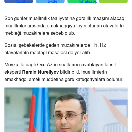
Son günlər müəllimlik fəaliyyətinə görə ilk maaşını alacaq
müəllimlər arasında əməkhaqqıya təyin olunan əlavələrin
məbləği müzakirələrə səbəb olub.
Sosial şəbəkələrdə gedən müzakirələrdə H1, H2
əlavələrinin məbləği məsələsi də yer alıb.
Mövzu ilə bağlı Oxu.Az-ın suallarını cavablayan təhsil
eksperti
Ramin Nurəliyev
bildirib ki, müəllimlərin
əməkhaqqı əmək müddətinə görə kateqoriyalara bölünür: