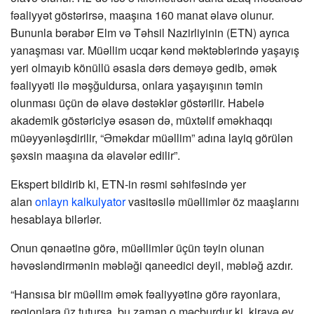
fəaliyyət göstərirsə, maaşına 160 manat əlavə olunur.
Bununla bərabər Elm və Təhsil Nazirliyinin (ETN) ayrıca
yanaşması var. Müəllim ucqar kənd məktəblərində yaşayış
yeri olmayıb könüllü əsasla dərs deməyə gedib, əmək
fəaliyyəti ilə məşğuldursa, onlara yaşayışının təmin
olunması üçün də əlavə dəstəklər göstərilir. Habelə
akademik göstəriciyə əsasən də, müxtəlif əməkhaqqı
müəyyənləşdirilir, “Əməkdar müəllim” adına layiq görülən
şəxsin maaşına da əlavələr edilir”.
Ekspert bildirib ki, ETN-in rəsmi səhifəsində yer
alan
onlayn kalkulyator
vasitəsilə müəllimlər öz maaşlarını
hesablaya bilərlər.
Onun qənaətinə görə, müəllimlər üçün təyin olunan
həvəsləndirmənin məbləği qaneedici deyil, məbləğ azdır.
“Hansısa bir müəllim əmək fəaliyyətinə görə rayonlara,
regionlara üz tutursa, bu zaman o məcburdur ki, kirayə ev