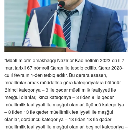
“Müəllimlərin əməkhaqqı Nazirlər Kabinetinin 2023-cü il 7
mart tarixli 67 nömrəli Qərarı ilə təsdiq edilib. Qərar 2023-
cü il fevralın 1-dən tətbiq edilir. Bu qərara əsasən,
müəllimlər əmək müddətinə görə kateqoriyalara bölünür.
Birinci kateqoriya – 3 ilə qədər müəllimlik fəaliyyəti ilə
məşğul olanlar, ikinci kateqoriya – 3 ildən 8 ilə qədər
müəllimlik fəaliyyəti ilə məşğul olanlar, üçüncü kateqoriya
– 8 ildən 13 ilə qədər müəllimlik fəaliyyəti ilə məşğul
olanlar, dördüncü kateqoriya – 13 ildən 18 ilə qədər
müəllimlik fəaliyyəti ilə məşğul olanlar, beşinci kateqoriya –