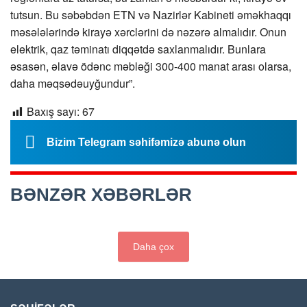
tutsun. Bu səbəbdən ETN və Nazirlər Kabineti əməkhaqqı
məsələlərində kirayə xərclərini də nəzərə almalıdır. Onun
elektrik, qaz təminatı diqqətdə saxlanmalıdır. Bunlara
əsasən, əlavə ödənc məbləği 300-400 manat arası olarsa,
daha məqsədəuyğundur”.
Baxış sayı:
67
Bizim Telegram səhifəmizə abunə olun
BƏNZƏR XƏBƏRLƏR
Daha çox