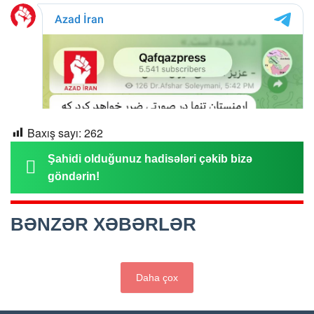
Baxış sayı:
262
Şahidi olduğunuz hadisələri çəkib bizə
göndərin!
BƏNZƏR XƏBƏRLƏR
Daha çox