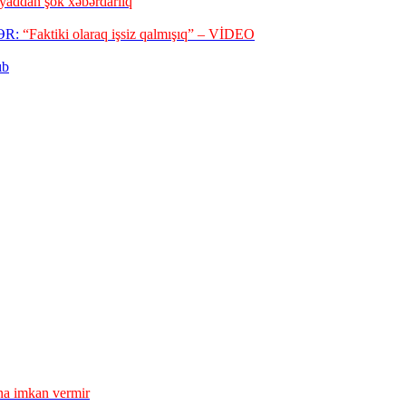
yaddan şok xəbərdarlıq
LƏR:
“Faktiki olaraq işsiz qalmışıq” – VİDEO
ıb
a imkan vermir