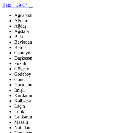
Bakı
+ 29 C°
Ağcabədi
Ağdam
Ağdaş
Ağstafa
Bakı
Beyləqan
Bərdə
Cəbrayıl
Daşkəsən
Füzuli
Göyçay
Gədəbəy
Gəncə
Hacıqabul
İmişli
Kürdəmir
Kəlbəcər
Laçın
Lerik
Lənkəran
Masallı
Naftalan
Naxçıvan