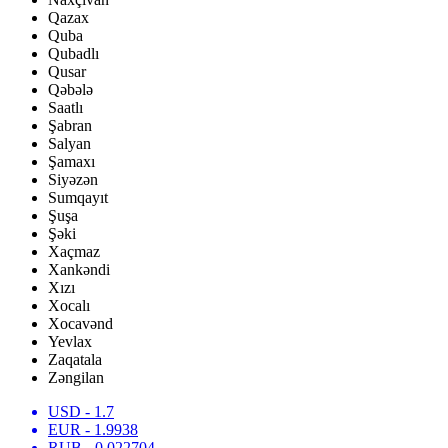
Qazax
Quba
Qubadlı
Qusar
Qəbələ
Saatlı
Şabran
Salyan
Şamaxı
Siyəzən
Sumqayıt
Şuşa
Şəki
Xaçmaz
Xankəndi
Xızı
Xocalı
Xocavənd
Yevlax
Zaqatala
Zəngilan
USD
- 1.7
EUR
- 1.9938
RUB
- 0.022704