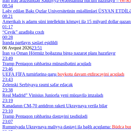
İran İraq ərazisindən Səudiyyə Ərəbistanına hücum hazırlayır –
Ər-Ri
08:54
Ləğv edilən Bakı Qızlar Universitetinin müəllimləri ÜSYAN ETDİ
08:21
Amerikalı iş adamı süni intellektin köməyi ilə 15 milyard dollar qazan
01:17
“Çevik” azadlığa çıxdı
00:28
İranda partlayış səsləri eşidildi
06 Avqust 2026
23:51
İran və Oman Hörmüz boğazına birgə nəzarət planı hazırlayır
23:49
Tramp Pentaqon rəhbərinə münasibətini açıqladı
23:46
UEFA FİFA turnirlərinə qarşı
boykotu davam etdirəcəyini açıqladı
23:43
Zelenski Serbiyaya rəsmi səfər edəcək
23:38
Real Madrid” Vinisius Juniorla yeni müqavilə imzaladı
23:19
Kanadanın CM-70 antidron raketi Ukraynaya verilə bilər
23:10
Tramp Pentaqon rəhbərinə dəstəyini təsdiqlədi
23:07
Rumıniyada Ukraynaya maliyyə dəstəyi ilə bağlı açıqlama:
Büdcə bun