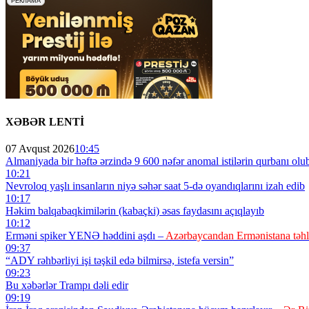
XƏBƏR LENTİ
07 Avqust 2026
10:45
Almaniyada bir həftə ərzində 9 600 nəfər anomal istilərin qurbanı olu
10:21
Nevroloq yaşlı insanların niyə səhər saat 5-də oyandıqlarını izah edib
10:17
Həkim balqabaqkimilərin (kabaçki) əsas faydasını açıqlayıb
10:12
Erməni spiker YENƏ həddini aşdı –
Azərbaycandan Ermənistana təh
09:37
“ADY rəhbərliyi işi təşkil edə bilmirsə, istefa versin”
09:23
Bu xəbərlər Trampı dəli edir
09:19