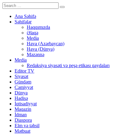
Ana Səhifə
Səhifələr
Haqqımızda
Əlaqə
Media
Hava (Azərbaycan)
Hava (Dünya)
Məzənnə
Media
Redaksiya siyasəti və peşə etikası qaydaları
Editor TV
Siyasət
Gündəm
Cəmiyyət
Dünya
Hadisə
İqtisadiyyat
Maqazin
İdman
Diaspora
Elm və təhsil
Mətbuat