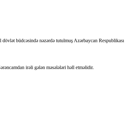
il dövlət büdcəsində nəzərdə tutulmuş Azərbaycan Respublikası
əncamdan irəli gələn məsələləri həll etməlidir.