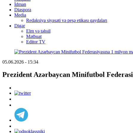
İdman
Diaspora
Media
Redaksiya siyasəti və peşə etikası qaydaları
Digər
Elm və təhsil
Mətbuat
Editor TV
05.06.2026 - 15:34
Prezident Azərbaycan Minifutbol Federasi