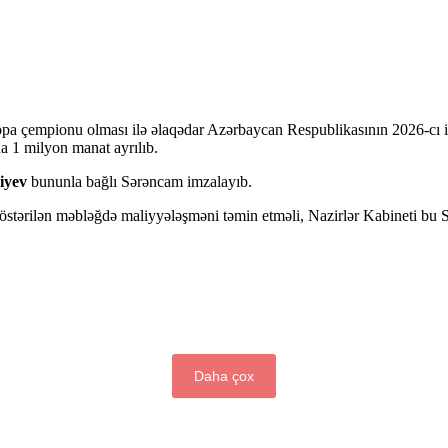
opa çempionu olması ilə əlaqədar Azərbaycan Respublikasının 2026-cı 
a 1 milyon manat ayrılıb.
iyev
bununla bağlı Sərəncam imzalayıb.
stərilən məbləğdə maliyyələşməni təmin etməli, Nazirlər Kabineti bu Sər
Daha çox