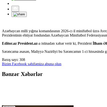
Azərbaycan milli yığma komandasının 2026-cı il minifutbol üzrə Avr
Prezidentinin ehtiyat fondundan Azərbaycan Minifutbol Federasiyasın
Editor.az President.az
-a istinadən xəbər verir ki, Prezident
İlham Əl
Sərəncama əsasən, Maliyyə Nazirliyi bu Sərəncamın 1-ci hissəsində gö
Baxış sayı:
308
Bizim Facebook səhifəmizə abunə olun
Bənzər Xəbərlər