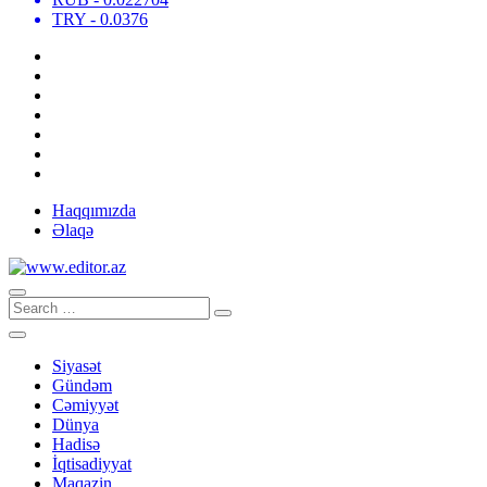
TRY
- 0.0376
Haqqımızda
Əlaqə
Siyasət
Gündəm
Cəmiyyət
Dünya
Hadisə
İqtisadiyyat
Maqazin