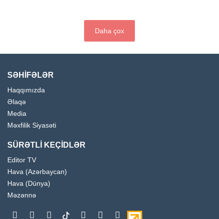
Daha çox
SƏHİFƏLƏR
Haqqımızda
Əlaqə
Media
Məxfilik Siyasəti
SÜRƏTLİ KEÇİDLƏR
Editor TV
Hava (Azərbaycan)
Hava (Dünya)
Məzənnə