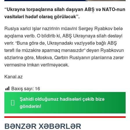
“Ukrayna torpaqlarına silah daşıyan ABŞ və NATO-nun
vasitələri hədəf olaraq görüləcək”.
Rusiya xarici işlər nazirinin müavini Sergey Ryabkov belə
açıqlama verib. O bildirib ki, ABŞ Ukraynaya silah dəstəyi
verir. “Buna görə də, Ukraynadakı vəziyyətlə bağlı ABŞ
tərəfi ilə müzakirə aparmaq mənasızdır” deyən Ryabkovun
sözlərinə görə, Moskva, Qərbin Rusiyanın planlarına zərər
verməsinə imkan verilməyəcək.
Kanal.az
Baxış sayı:
16
Şahidi olduğunuz hadisələri çəkib bizə
göndərin!
BƏNZƏR XƏBƏRLƏR