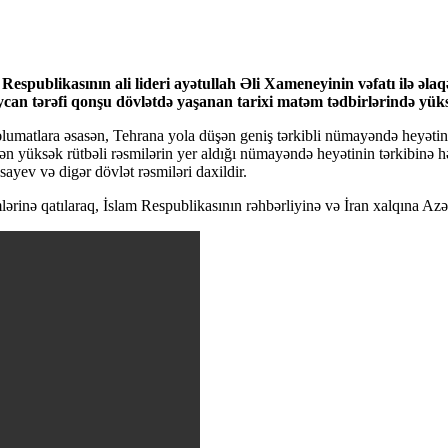
publikasının ali lideri ayətullah Əli Xameneyinin vəfatı ilə əlaq
ycan tərəfi qonşu dövlətdə yaşanan tarixi matəm tədbirlərində yüks
əlumatlara əsasən, Tehrana yola düşən geniş tərkibli nümayəndə heyəti
edən yüksək rütbəli rəsmilərin yer aldığı nümayəndə heyətinin tərkibin
ev və digər dövlət rəsmiləri daxildir.
inə qatılaraq, İslam Respublikasının rəhbərliyinə və İran xalqına Azə