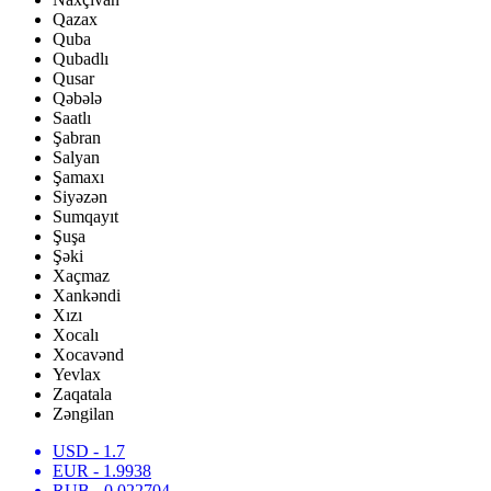
Qazax
Quba
Qubadlı
Qusar
Qəbələ
Saatlı
Şabran
Salyan
Şamaxı
Siyəzən
Sumqayıt
Şuşa
Şəki
Xaçmaz
Xankəndi
Xızı
Xocalı
Xocavənd
Yevlax
Zaqatala
Zəngilan
USD
- 1.7
EUR
- 1.9938
RUB
- 0.022704