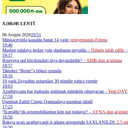
XƏBƏR LENTİ
06 Avqust 2026
19:51
Mingəçevirdə kanalda batan 14 yaşlı
yeniyetmənin-Fotosu
19:46
Məşhur şəlaləyə gedən yola şlaqbaum qoyuldu –
Ödəniş tələb edilir 
19:17
Rusiyaya pul köçürmələri niyə dayandırıldı? –
AMB-dən açıqlama
18:57
Tiktoker “Beniz”ə hökm oxundu
18:16
19 yaşlı Zeynəbin axtarışları 30 gündür nəticə vermir
18:03
Azərbaycana hər məhsulu gətirmək mümkün olmayacaq –
Yeni QA
17:59
Qənimət Zahid Çingiz Qənizadəyə təzminat ödədi
17:25
“Koroğlu”da avtomobillərdən kim pul toplayır? –
AYNA-dan açıqla
16:56
Bakıya uçan azərbaycanlı iş adamı aeroportda SAXLANILDI:
2.5 mi
16:50