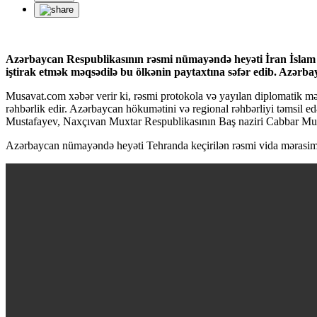
Azərbaycan Respublikasının rəsmi nümayəndə heyəti İran İslam Res
iştirak etmək məqsədilə bu ölkənin paytaxtına səfər edib. Azərba
Musavat.com xəbər verir ki, rəsmi protokola və yayılan diplomatik m
rəhbərlik edir. Azərbaycan hökumətini və regional rəhbərliyi təmsil 
Mustafayev, Naxçıvan Muxtar Respublikasının Baş naziri Cabbar Musay
Azərbaycan nümayəndə heyəti Tehranda keçirilən rəsmi vida mərasimlər