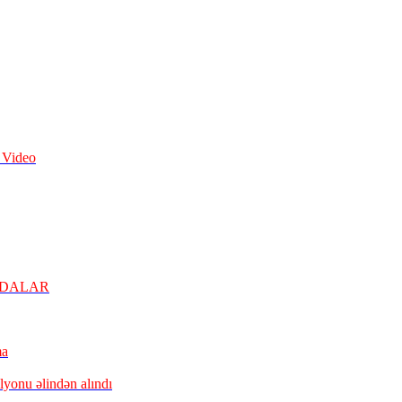
– Video
YDALAR
ma
lyonu əlindən alındı