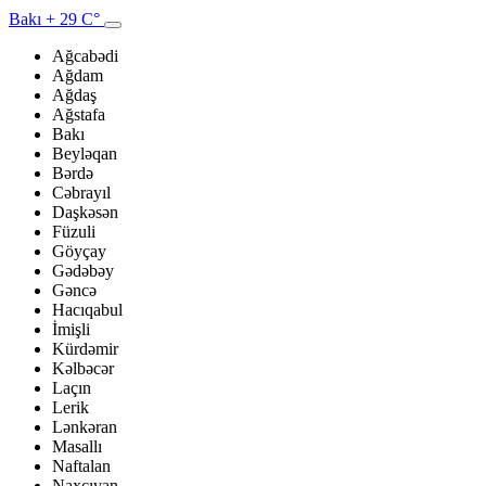
Bakı
+ 29 C°
Ağcabədi
Ağdam
Ağdaş
Ağstafa
Bakı
Beyləqan
Bərdə
Cəbrayıl
Daşkəsən
Füzuli
Göyçay
Gədəbəy
Gəncə
Hacıqabul
İmişli
Kürdəmir
Kəlbəcər
Laçın
Lerik
Lənkəran
Masallı
Naftalan
Naxçıvan