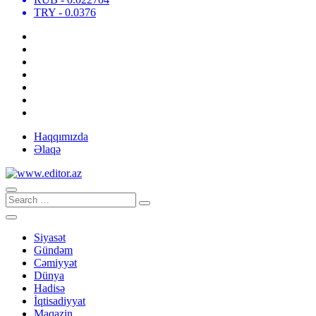
TRY
- 0.0376
Haqqımızda
Əlaqə
Siyasət
Gündəm
Cəmiyyət
Dünya
Hadisə
İqtisadiyyat
Maqazin