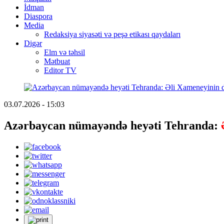
İdman
Diaspora
Media
Redaksiya siyasəti və peşə etikası qaydaları
Digər
Elm və təhsil
Mətbuat
Editor TV
03.07.2026 - 15:03
Azərbaycan nümayəndə heyəti Tehranda: