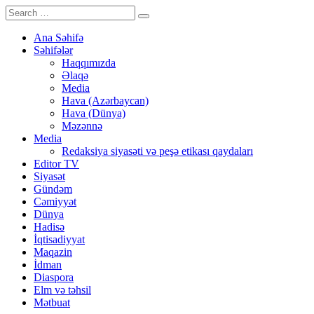
Ana Səhifə
Səhifələr
Haqqımızda
Əlaqə
Media
Hava (Azərbaycan)
Hava (Dünya)
Məzənnə
Media
Redaksiya siyasəti və peşə etikası qaydaları
Editor TV
Siyasət
Gündəm
Cəmiyyət
Dünya
Hadisə
İqtisadiyyat
Maqazin
İdman
Diaspora
Elm və təhsil
Mətbuat