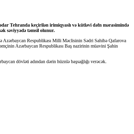
ədar Tehranda keçirilən irimiqyaslı və kütləvi dəfn mərasimində
ək səviyyədə təmsil olunur.
nə Azərbaycan Respublikası Milli Məclisinin Sədri Sahibə Qafarova
ə həmçinin Azərbaycan Respublikası Baş nazirinin müavini Şahin
rbaycan dövləti adından dərin hüznlə başsağlığı verəcək.