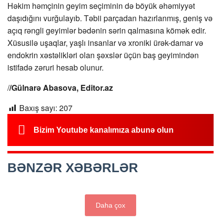
Həkim həmçinin geyim seçiminin də böyük əhəmiyyət
daşıdığını vurğulayıb. Təbii parçadan hazırlanmış, geniş və
açıq rəngli geyimlər bədənin sərin qalmasına kömək edir.
Xüsusilə uşaqlar, yaşlı insanlar və xroniki ürək-damar və
endokrin xəstəlikləri olan şəxslər üçün baş geyimindən
istifadə zəruri hesab olunur.
/
/Gülnarə Abasova, Editor.az
Baxış sayı:
207
Bizim Youtube kanalımıza abunə olun
BƏNZƏR XƏBƏRLƏR
Daha çox