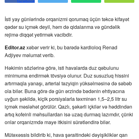
İsti yay günlərində orqanizmi qorumaq üçün təkcə kifayət
qədər su içmək deyil, həm də qidalanma və gündəlik
rejimə diqqət yetirmək vacibdir.
Editor.az
xəbər verir ki, bu barədə kardioloq Renad
Adjiyev məlumat verib.
Həkimin sözlərinə görə, isti havalarda duz qəbulunu
minimuma endirmək tövsiyə olunur. Duz susuzluq hissini
artırmaqla yanaşı, arterial təzyiqin yüksəlməsinə də səbəb
ola bilər. Buna görə də gün ərzində bədənin ehtiyacına
uyğun şəkildə, kiçik porsiyalarla təxminən 1,5–2,5 litr su
içmək məsləhət görülür. Qazlı, şəkərli içkilər və həddindən
artıq kofeinli məhsullardan isə uzaq durmaq lazımdır, çünki
onlar orqanizmdə maye itkisini sürətləndirə bilər.
Mütəxəssis bildirib ki, hava şəraitindəki dəyişikliklər qan