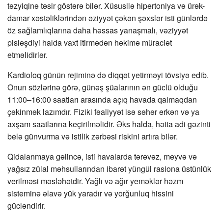
təzyiqinə təsir göstərə bilər. Xüsusilə hipertoniya və ürək-
damar xəstəliklərindən əziyyət çəkən şəxslər isti günlərdə
öz sağlamlıqlarına daha həssas yanaşmalı, vəziyyət
pisləşdiyi halda vaxt itirmədən həkimə müraciət
etməlidirlər.
Kardioloq günün rejiminə də diqqət yetirməyi tövsiyə edib.
Onun sözlərinə görə, günəş şüalarının ən güclü olduğu
11:00–16:00 saatları arasında açıq havada qalmaqdan
çəkinmək lazımdır. Fiziki fəaliyyət isə səhər erkən və ya
axşam saatlarına keçirilməlidir. Əks halda, hətta adi gəzinti
belə günvurma və istilik zərbəsi riskini artıra bilər.
Qidalanmaya gəlincə, isti havalarda tərəvəz, meyvə və
yağsız zülal məhsullarından ibarət yüngül rasiona üstünlük
verilməsi məsləhətdir. Yağlı və ağır yeməklər həzm
sisteminə əlavə yük yaradır və yorğunluq hissini
gücləndirir.