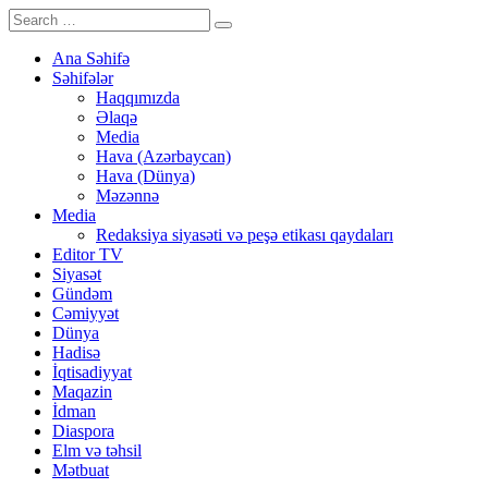
Ana Səhifə
Səhifələr
Haqqımızda
Əlaqə
Media
Hava (Azərbaycan)
Hava (Dünya)
Məzənnə
Media
Redaksiya siyasəti və peşə etikası qaydaları
Editor TV
Siyasət
Gündəm
Cəmiyyət
Dünya
Hadisə
İqtisadiyyat
Maqazin
İdman
Diaspora
Elm və təhsil
Mətbuat