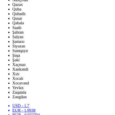
Qazax
Quba
Qubadlı
Qusar
Qəbələ
Saatlı
Şabran
Salyan
Şamaxı
Siyəzən
Sumqayıt
Şuşa
Şəki
Xaçmaz
Xankəndi
Xızı
Xocalı
Xocavənd
Yevlax
Zaqatala
Zəngilan
USD
- 1.7
EUR
- 1.9938
RUB
- 0.022704