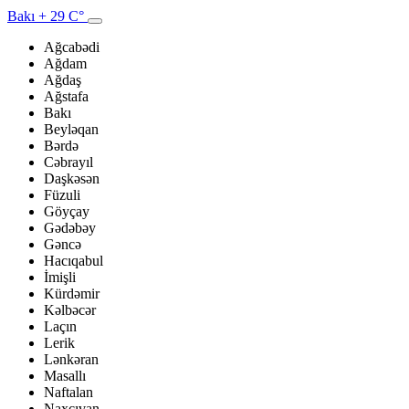
Bakı
+ 29 C°
Ağcabədi
Ağdam
Ağdaş
Ağstafa
Bakı
Beyləqan
Bərdə
Cəbrayıl
Daşkəsən
Füzuli
Göyçay
Gədəbəy
Gəncə
Hacıqabul
İmişli
Kürdəmir
Kəlbəcər
Laçın
Lerik
Lənkəran
Masallı
Naftalan
Naxçıvan