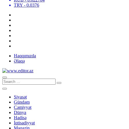
TRY
- 0.0376
Haqqımızda
Əlaqə
Siyasət
Gündəm
Cəmiyyət
Dünya
Hadisə
İqtisadiyyat
Maqazin