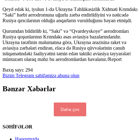
Qeyd edək ki, iyulun 1-də Ukrayna Təhlükəsizlik Xidməti Krımdakı
“Saki” hərbi aerodromuna uğurlu zərbə endirildiyini və nəticədə
Rusiya qırıcılarının olduğu anqarların vurulduğunu bəyan etmişdi.
Qurumdan bildirilib ki, “Saki” və “Qvardeyskoye” aerodromları
Rusiya qoşunlarının Krımdakı əsas aviasiya bazalarındandır.
Ukrayna tərəfinin məlumatına görə, Ukrayna ərazisinə raket və
aviasiya zərbələri endirən, eləcə də Rusiya qüvvələrinin cənub
istiqamətindəki fəaliyyətini təmin edən taktiki aviasiya təyyarələri
müntəzəm olaraq məhz bu aerodromlardan havalanır./Report
Baxış sayı:
294
Bizim Telegram səhifəmizə abunə olun
Bənzər Xəbərlər
Daha çox
SƏHİFƏLƏR
Haqqımızda