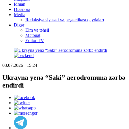
İdman
Diaspora
Media
Redaksiya siyasəti və peşə etikası qaydaları
Digər
Elm və təhsil
Mətbuat
Editor TV
03.07.2026 - 15:24
Ukrayna yenə “Saki” aerodromuna zərbə
endirdi