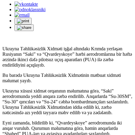
Ukrayna Təhlükəsizlik Xidməti işğal altındakı Krımda yerləşən
Rusiyanın “Saki” və “Qvardeyskoye” hərbi aerodromlarına bir həftə
ərzində ikinci dəfə pilotsuz uçuş aparatları (PUA) ilə zərbə
endirildiyini açıqlayıb.
Bu barədə Ukrayna Təhlükəsizlik Xidmətinin mətbuat xidməti
məlumat yayıb.
Ukrayna xüsusi xidmət orqanının məlumatına görə, “Saki”
aerodromunda yeddi anqara zərbə endirilib. Anqarlarda “Su-30SM”,
“Su-30” qırıcıları və “Su-24” cəbhə bombardmançıları saxlanılırdı.
Ukrayna Təhlükəsizlik Xidmətindən iddia edilib ki, zərbə
nəticəsində azı yeddi təyyarə məhv edilib və ya zədələnib.
Eyni zamanda, bildirilib ki, “Qvardeyskoye” aerodromunda iki
anqar vurulub. Qurumun məlumatına görə, həmin anqarlarda
“Shahed” PUA-ları və aviasiya avadanlıqları saxlanılırdı.