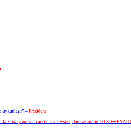
O
a uyğunlaşır” –
Prezident
rkəzində yandırılan arxivlər və evsiz qalan sakinlərin DTX FƏRYADI