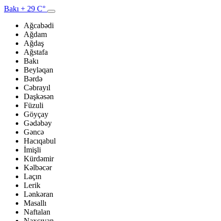
Bakı
+ 29 C°
Ağcabədi
Ağdam
Ağdaş
Ağstafa
Bakı
Beyləqan
Bərdə
Cəbrayıl
Daşkəsən
Füzuli
Göyçay
Gədəbəy
Gəncə
Hacıqabul
İmişli
Kürdəmir
Kəlbəcər
Laçın
Lerik
Lənkəran
Masallı
Naftalan
Naxçıvan