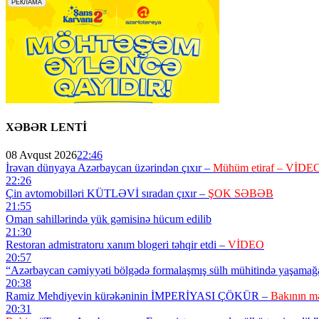
XƏBƏR LENTİ
08 Avqust 2026
22:46
İrəvan dünyaya Azərbaycan üzərindən çıxır –
Mühüm etiraf – VİDE
22:26
Çin avtomobilləri KÜTLƏVİ sıradan çıxır –
ŞOK SƏBƏB
21:55
Oman sahillərində yük gəmisinə hücum edilib
21:30
Restoran admistratoru xanım blogeri təhqir etdi –
VİDEO
20:57
“Azərbaycan cəmiyyəti bölgədə formalaşmış sülh mühitində yaşamağ
20:38
Ramiz Mehdiyevin kürəkəninin İMPERİYASI ÇÖKÜR –
Bakının mə
20:31