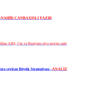
-
NAHİD CANBAXIŞLI YAZIR
ttifaq ABŞ, Çin və Rusiyanı niyə təşvişə salır
ərə çevirən Böyük Strategiyası –
ANALİZ