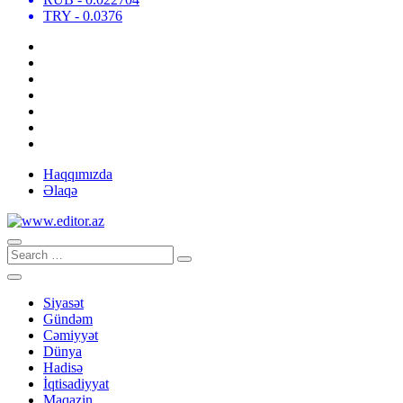
TRY
- 0.0376
Haqqımızda
Əlaqə
Siyasət
Gündəm
Cəmiyyət
Dünya
Hadisə
İqtisadiyyat
Maqazin