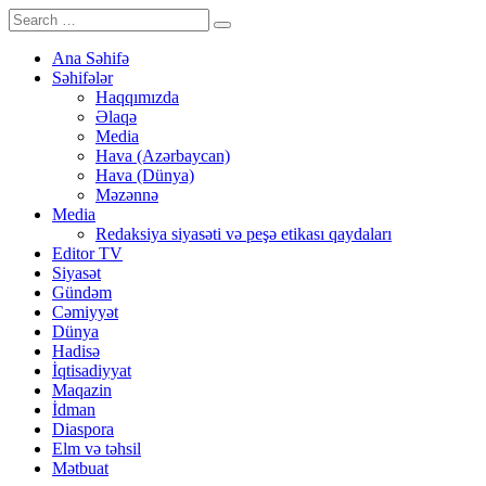
Ana Səhifə
Səhifələr
Haqqımızda
Əlaqə
Media
Hava (Azərbaycan)
Hava (Dünya)
Məzənnə
Media
Redaksiya siyasəti və peşə etikası qaydaları
Editor TV
Siyasət
Gündəm
Cəmiyyət
Dünya
Hadisə
İqtisadiyyat
Maqazin
İdman
Diaspora
Elm və təhsil
Mətbuat