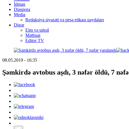
İdman
Diaspora
Media
Redaksiya siyasəti və peşə etikası qaydaları
Digər
Elm və təhsil
Mətbuat
Editor TV
08.05.2019 - 16:35
Şəmkirdə avtobus aşdı, 3 nəfər öldü, 7 nəf