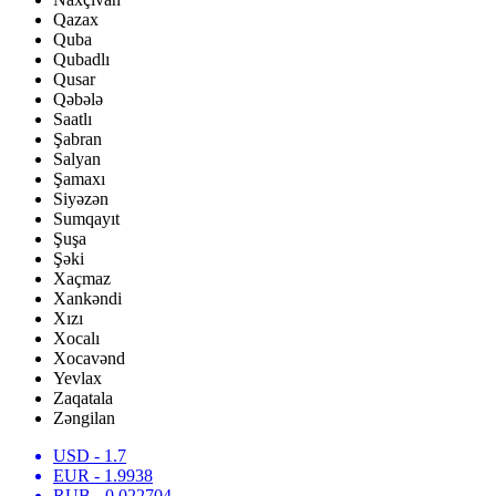
Qazax
Quba
Qubadlı
Qusar
Qəbələ
Saatlı
Şabran
Salyan
Şamaxı
Siyəzən
Sumqayıt
Şuşa
Şəki
Xaçmaz
Xankəndi
Xızı
Xocalı
Xocavənd
Yevlax
Zaqatala
Zəngilan
USD
- 1.7
EUR
- 1.9938
RUB
- 0.022704