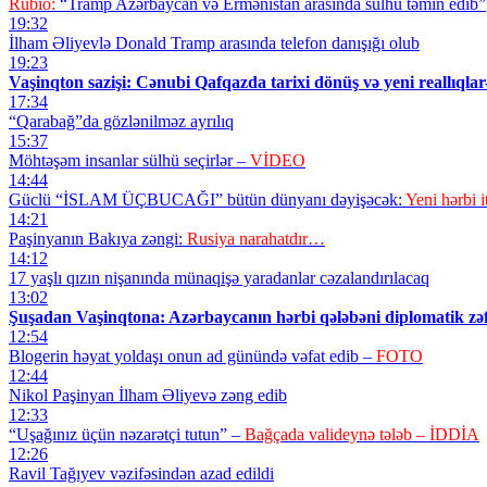
Rubio:
“Tramp Azərbaycan və Ermənistan arasında sülhü təmin edib”
19:32
İlham Əliyevlə Donald Tramp arasında telefon danışığı olub
19:23
Vaşinqton sazişi: Cənubi Qafqazda tarixi dönüş və yeni reallıqlar
17:34
“Qarabağ”da gözlənilməz ayrılıq
15:37
Möhtəşəm insanlar sülhü seçirlər –
VİDEO
14:44
Güclü “İSLAM ÜÇBUCAĞI” bütün dünyanı dəyişəcək:
Yeni hərbi i
14:21
Paşinyanın Bakıya zəngi:
Rusiya narahatdır…
14:12
17 yaşlı qızın nişanında münaqişə yaradanlar cəzalandırılacaq
13:02
Şuşadan Vaşinqtona: Azərbaycanın hərbi qələbəni diplomatik zəf
12:54
Blogerin həyat yoldaşı onun ad günündə vəfat edib –
FOTO
12:44
Nikol Paşinyan İlham Əliyevə zəng edib
12:33
“Uşağınız üçün nəzarətçi tutun” –
Bağçada valideynə tələb – İDDİA
12:26
Ravil Tağıyev vəzifəsindən azad edildi