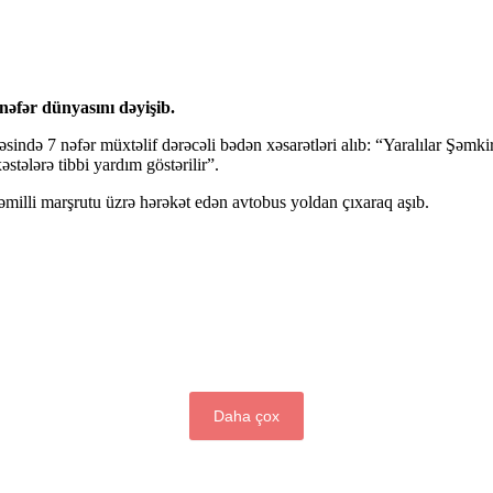
nəfər dünyasını dəyişib.
sində 7 nəfər müxtəlif dərəcəli bədən xəsarətləri alıb: “Yaralılar Şəmki
əstələrə tibbi yardım göstərilir”.
illi marşrutu üzrə hərəkət edən avtobus yoldan çıxaraq aşıb.
Daha çox