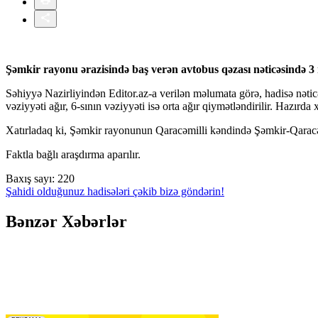
Şəmkir rayonu ərazisində baş verən avtobus qəzası nəticəsində 3 
Səhiyyə Nazirliyindən Editor.az-a verilən məlumata görə, hadisə nəticə
vəziyyəti ağır, 6-sının vəziyyəti isə orta ağır qiymətləndirilir. Hazırda x
Xatırladaq ki, Şəmkir rayonunun Qaracəmilli kəndində Şəmkir-Qaracəm
Faktla bağlı araşdırma aparılır.
Baxış sayı:
220
Şahidi olduğunuz hadisələri çəkib bizə göndərin!
Bənzər Xəbərlər