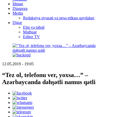
İdman
Diaspora
Media
Redaksiya siyasəti və peşə etikası qaydaları
Digər
Elm və təhsil
Mətbuat
Editor TV
12.05.2019 - 19:05
“Tez ol, telefonu ver, yoxsa…” –
Azərbaycanda dəhşətli namus qətli