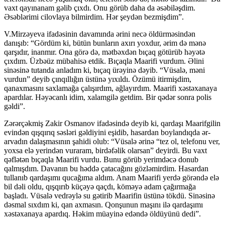
vaxt qayınanam gəlib çıxdı. Onu görüb daha da əsəbiləşdim.
Əsəblərimi cilovlaya bilmirdim. Hər şeydən bezmişdim”.
V.Mirzəyeva ifadəsinin davamında ərini necə öldürməsindən
danışıb: “Gördüm ki, bütün bunların axırı yoxdur, ərim də mənə
qarşıdır, inanmır. Ona görə də, mətbəxdən bıçaq götürüb həyətə
çıxdım. Üzbəüz mübahisə etdik. Bıçaqla Maarifi vurdum. Əlini
sinəsinə tutanda anladım ki, bıçaq ürəyinə dəyib. “Vüsalə, məni
vurdun” deyib çınqıllığın üstünə yıxıldı. Özümü itirmişdim,
qanaxmasını saxlamağa çalışırdım, ağlayırdım. Maarifi xəstəxanaya
apardılar. Həyəcanlı idim, xalamgilə getdim. Bir qədər sonra polis
gəldi”.
Zərərçəkmiş Zakir Osmanov ifadəsində deyib ki, qardaşı Maarifgilin
evindən qışqırıq səsləri gəldiyini eşidib, hasardan boylandıqda ər-
arvadın dalaşmasının şahidi olub: “Vüsalə ərinə “tez ol, telefonu ver,
yoxsa elə yerindən vuraram, birdəfəlik olarsan” deyirdi. Bu vaxt
qəflətən bıçaqla Maarifi vurdu. Bunu görüb yerimdəcə donub
qalmışdım. Davanın bu həddə çatacağını gözləmirdim. Hasardan
tullanıb qardaşımı qucağıma aldım. Anam Maarifi yerdə görəndə elə
bil dəli oldu, qışqırıb küçəyə qaçdı, köməyə adam çağırmağa
başladı. Vüsalə vedrəylə su gətirib Maarifin üstünə tökdü. Sinəsinə
dəsmal sıxdım ki, qan axmasın. Qonşunun maşını ilə qardaşımı
xəstəxanaya apardıq. Həkim müayinə edəndə öldüyünü dedi”.