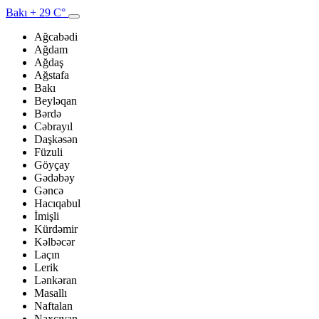
Bakı
+ 29 C°
Ağcabədi
Ağdam
Ağdaş
Ağstafa
Bakı
Beyləqan
Bərdə
Cəbrayıl
Daşkəsən
Füzuli
Göyçay
Gədəbəy
Gəncə
Hacıqabul
İmişli
Kürdəmir
Kəlbəcər
Laçın
Lerik
Lənkəran
Masallı
Naftalan
Naxçıvan