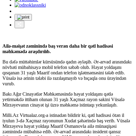
Ailə-məişət zəminində baş verən daha bir qətl hadisəsi
məhkəmədə araşdırılıb.
Bu dəfə müttəhimlər kürsüsündə qadın əyləşib. Ər-arvad arasındakı
növbəti mübahisəyə mobil telefon səbəb olub. Həyat yoldaşını
qısqanan 31 yaşlı Maarif ondan telefon işlətməməsini tələb edib.
Vüsalə isə ərinin tələbi ilə razılaşmayıb və bıçaqla onu ürəyindən
vurub.
Bakı Ağır Cinayətlər Məhkəməsində həyat yoldaşını qətlə
yetirməkdə ittiham olunan 31 yaşlı Xaçmaz rayon sakini Vüsalə
Mirzəyevanın cinayət işi üzrə məhkəmə istintaqı yekunlaşıb.
Milli.Az Virtualaz.org-a istinadən bildirir ki, qətl hadisəsi ötən il
iyulun 3-də Xaçmaz rayonunun Xudat şəhərində baş verib. Vüsalə
Mirzəyeva həyat yoldaşı Maarif Osmanovla ailə münaqişəsi
zəminində mübahisə edib. Ər-arvad arasındakı insident qansız