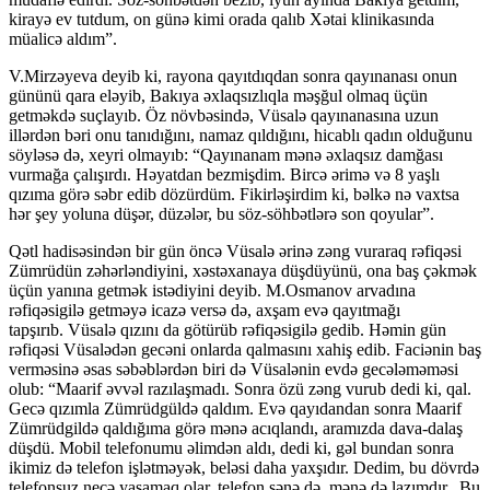
kirayə ev tutdum, on günə kimi orada qalıb Xətai klinikasında
müalicə aldım”.
V.Mirzəyeva deyib ki, rayona qayıtdıqdan sonra qayınanası onun
gününü qara eləyib, Bakıya əxlaqsızlıqla məşğul olmaq üçün
getməkdə suçlayıb. Öz növbəsində, Vüsalə qayınanasına uzun
illərdən bəri onu tanıdığını, namaz qıldığını, hicablı qadın olduğunu
söyləsə də, xeyri olmayıb: “Qayınanam mənə əxlaqsız damğası
vurmağa çalışırdı. Həyatdan bezmişdim. Bircə ərimə və 8 yaşlı
qızıma görə səbr edib dözürdüm. Fikirləşirdim ki, bəlkə nə vaxtsa
hər şey yoluna düşər, düzələr, bu söz-söhbətlərə son qoyular”.
Qətl hadisəsindən bir gün öncə Vüsalə ərinə zəng vuraraq rəfiqəsi
Zümrüdün zəhərləndiyini, xəstəxanaya düşdüyünü, ona baş çəkmək
üçün yanına getmək istədiyini deyib. M.Osmanov arvadına
rəfiqəsigilə getməyə icazə versə də, axşam evə qayıtmağı
tapşırıb. Vüsalə qızını da götürüb rəfiqəsigilə gedib. Həmin gün
rəfiqəsi Vüsalədən gecəni onlarda qalmasını xahiş edib. Faciənin baş
verməsinə əsas səbəblərdən biri də Vüsalənin evdə gecələməməsi
olub: “Maarif əvvəl razılaşmadı. Sonra özü zəng vurub dedi ki, qal.
Gecə qızımla Zümrüdgüldə qaldım. Evə qayıdandan sonra Maarif
Zümrüdgildə qaldığıma görə mənə acıqlandı, aramızda dava-dalaş
düşdü. Mobil telefonumu əlimdən aldı, dedi ki, gəl bundan sonra
ikimiz də telefon işlətməyək, beləsi daha yaxşıdır. Dedim, bu dövrdə
telefonsuz necə yaşamaq olar, telefon sənə də, mənə də lazımdır. Bu