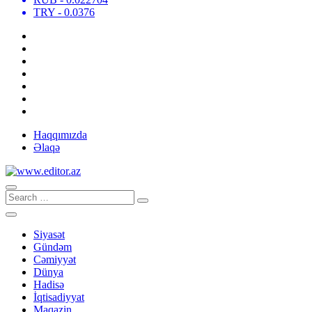
TRY
- 0.0376
Haqqımızda
Əlaqə
Siyasət
Gündəm
Cəmiyyət
Dünya
Hadisə
İqtisadiyyat
Maqazin