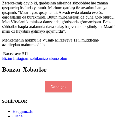
Zərərçəkmiş deyib ki, qardaşının ailəsində söz-söhbət hər zaman
qısqanclıq üstündə yaranıb. Mərhum qardaşı öz arvadını hamıya
qısqanıb: “Maarif çox qısqanc idi. Arvadı evdə olanda evə öz
qardaşlarını da buraxmırdı. Bütün mübahisələri də buna görə olurdu.
Mən Vüsaləni kiminləsə danışanda, görüşəndə görməmişəm. Belə
söhbətlər haqda aralarında dava-dalaş baş verəndə eşitmişəm. Maarif
məni öz həyətinə gəlməyə qoymurdu”.
Məhkəmənin hökmü ilə Vüsalə Mirzəyeva 11 il müddətinə
azadlıqdan məhrum edilib.
Baxış sayı:
511
Bizim Instagram səhifəmizə abunə olun
Bənzər Xəbərlər
Daha çox
SƏHİFƏLƏR
Haqqımızda
Əlaqə