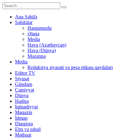
Ana Səhifə
Səhifələr
Haqqımızda
Əlaqə
Media
Hava (Azərbaycan)
Hava (Dünya)
Məzənnə
Media
Redaksiya siyasəti və peşə etikası qaydaları
Editor TV
Siyasət
Gündəm
Cəmiyyət
Dünya
Hadisə
İqtisadiyyat
Maqazin
İdman
Diaspora
Elm və təhsil
Mətbuat