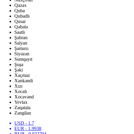
Qazax
Quba
Qubadlı
Qusar
Qəbələ
Saatlı
Şabran
Salyan
Şamaxı
Siyəzən
Sumqayıt
Şuşa
Şəki
Xaçmaz
Xankəndi
Xızı
Xocalı
Xocavənd
Yevlax
Zaqatala
Zəngilan
USD
- 1.7
EUR
- 1.9938
RUB
- 0.022704