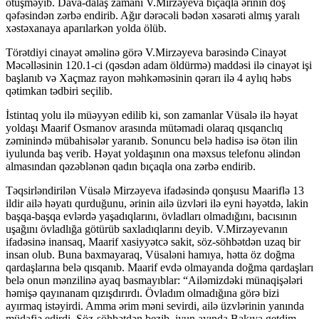
ötüşməyib. Dava-dalaş zamanı V.Mirzəyeva bıçaqla ərinin döş
qəfəsindən zərbə endirib. Ağır dərəcəli bədən xəsarəti almış yaralı
xəstəxanaya aparılarkən yolda ölüb.
Törətdiyi cinayət əməlinə görə V.Mirzəyeva barəsində Cinayət
Məcəlləsinin 120.1-ci (qəsdən adam öldürmə) maddəsi ilə cinayət işi
başlanıb və Xaçmaz rayon məhkəməsinin qərarı ilə 4 aylıq həbs
qətimkan tədbiri seçilib.
İstintaq yolu ilə müəyyən edilib ki, son zamanlar Vüsalə ilə həyat
yoldaşı Maarif Osmanov arasında mütəmadi olaraq qısqanclıq
zəminində mübahisələr yaranıb. Sonuncu belə hadisə isə ötən ilin
iyulunda baş verib. Həyat yoldaşının ona məxsus telefonu əlindən
almasından qəzəblənən qadın bıçaqla ona zərbə endirib.
Təqsirləndirilən Vüsalə Mirzəyeva ifadəsində qonşusu Maariflə 13
ildir ailə həyatı qurduğunu, ərinin ailə üzvləri ilə eyni həyətdə, lakin
başqa-başqa evlərdə yaşadıqlarını, övladları olmadığını, bacısının
uşağını övladlığa götürüb saxladıqlarını deyib. V.Mirzəyevanın
ifadəsinə inansaq, Maarif xasiyyətcə sakit, söz-söhbətdən uzaq bir
insan olub. Buna baxmayaraq, Vüsaləni hamıya, hətta öz doğma
qardaşlarına belə qısqanıb. Maarif evdə olmayanda doğma qardaşları
belə onun mənzilinə ayaq basmayıblar: “Ailəmizdəki münaqişələri
həmişə qayınanam qızışdırırdı. Övladım olmadığına görə bizi
ayırmaq istəyirdi. Amma ərim məni sevirdi, ailə üzvlərinin yanında
müdafiə edirdi. Söz-söhbətdən bezib, iyun ayında Bakıya getdim,