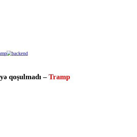
əyə qoşulmadı –
Tramp