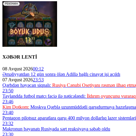
XƏBƏR LENTİ
08 Avqust 2026
00:12
Əməliyyatdan 12 gün sonra ölən Adillə bağlı cinayət işi açıldı
07 Avqust 2026
23:53
Qərbdən həyəcan siqnalı:
Rusiya Cənubi Osetiyanı rəsmən ilhaq etməy
23:50
Taylandda futbol matçı faciə ilə nəticələndi:
İldırım oyunçunu vuraraq
23:46
Kim Dotkom:
Moskva Qərblə uzunmüddətli qarşıdurmaya hazırlaşmal
23:40
Pentaqon pilotsuz aparatlara qarşı 400 milyon dollarlıq lazer sistemləri 
23:32
Makronun bəyanatı Rusiyada sərt reaksiyaya səbəb oldu
23:30