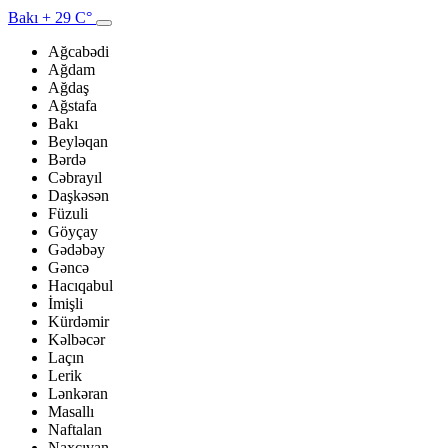
Bakı
+ 29 C°
Ağcabədi
Ağdam
Ağdaş
Ağstafa
Bakı
Beyləqan
Bərdə
Cəbrayıl
Daşkəsən
Füzuli
Göyçay
Gədəbəy
Gəncə
Hacıqabul
İmişli
Kürdəmir
Kəlbəcər
Laçın
Lerik
Lənkəran
Masallı
Naftalan
Naxçıvan