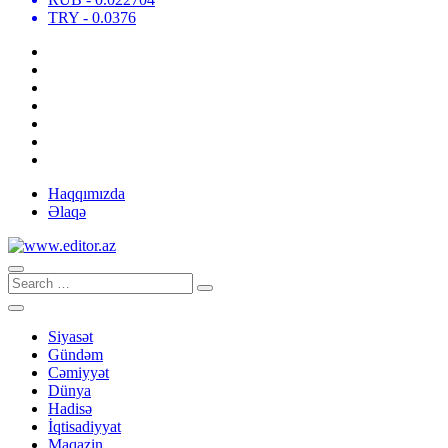
TRY
- 0.0376
Haqqımızda
Əlaqə
Siyasət
Gündəm
Cəmiyyət
Dünya
Hadisə
İqtisadiyyat
Maqazin