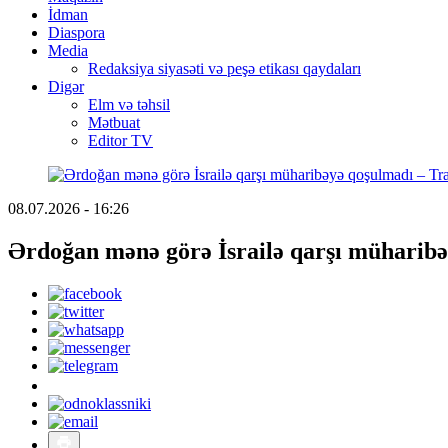
İdman
Diaspora
Media
Redaksiya siyasəti və peşə etikası qaydaları
Digər
Elm və təhsil
Mətbuat
Editor TV
08.07.2026 - 16:26
Ərdoğan mənə görə İsrailə qarşı müharib