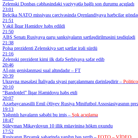
Zelenski Donbas cəbhəsindəki vəziyyətlə bağlı son durumu açıqladı
23:01
Belçika NATO missiyası çərçivəsində Qrenlandiyaya hərbçilər göndə
21:51
Vəkil İlqar Həmidov həbs edildi
21:50
ABŞ Senatı Rusiyaya qarşı sanksiyaların sərtləşdirilməsini təsdiqlədi
21:38
Polşa prezidenti Zelenskiyə sərt şərtlər irəli sürdü
21:16
Zelenski prezident kimi ilk dəfə Serbiyaya səfər edib
20:46
Aİ-nin genişlənməsi sual altındadır – FT
20:39
Ukrayna məsələsi İtaliyada siyasi parçalanmanı dərinləşdirir –
Politico
20:10
“Bandotdel” İlqar Həmidovu həbs etdi
20:07
Azərbaycanəsilli Emil Əliyev Rusiya Minifutbol Assosiasiyasının prezi
19:13
Yağıntılı havaların səbəbi bu imiş –
Şok açıqlama
18:47
Süleyman Mikayılovun 10 illik müavininə hökm oxundu
17:52
Rusiyanın Bryansk şəhərində yanğın baş verib –
FOTO – VİDEO