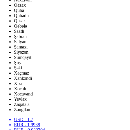
Qazax
Quba
Qubadlı
Qusar
Qəbələ
Saatlı
Şabran
Salyan
Şamaxı
Siyəzən
Sumqayıt
Şuşa
Şəki
Xaçmaz
Xankəndi
Xızı
Xocalı
Xocavənd
Yevlax
Zaqatala
Zəngilan
USD
- 1.7
EUR
- 1.9938
RUB
- 0.022704