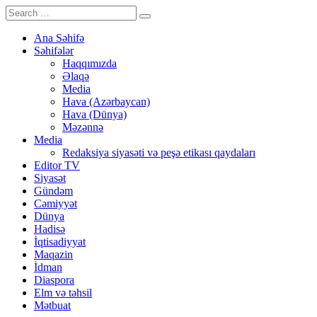
Ana Səhifə
Səhifələr
Haqqımızda
Əlaqə
Media
Hava (Azərbaycan)
Hava (Dünya)
Məzənnə
Media
Redaksiya siyasəti və peşə etikası qaydaları
Editor TV
Siyasət
Gündəm
Cəmiyyət
Dünya
Hadisə
İqtisadiyyat
Maqazin
İdman
Diaspora
Elm və təhsil
Mətbuat