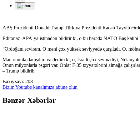
ABŞ Prezidenti Donald Tramp Türkiyə Prezidenti Rəcəb Tayyib Ərdoğanl
Editor.az APA-ya istinadən bildirir ki, o bu barədə NATO Baş katibi 
“Ərdoğanı sevirəm. O məni çox yüksək səviyyədə qarşıladı. O, möht
Mən onunla danışdım və dedim ki, o, İsraili çox sevmədiyi, Netanya
Onun milyonlarla əsgəri var. Onlar F-35 təyyarələrini almağa çalışır
– Tramp bildirib.
Baxış sayı:
208
Bizim Youtube kanalımıza abunə olun
Bənzər Xəbərlər