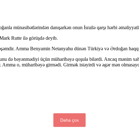
a münasibətlərindən danışarkən onun İsrailə qarşı hərbi əməliyyatlara
Mark Rutte ilə görüşdə deyib.
əşəmdir. Amma Benyamin Netanyahu dünən Türkiyə və Ərdoğan haqqında 
hunu də bəyənmədiyi üçün müharibəyə qoşula bilərdi. Ancaq mənim xah
lar. Amma o, müharibəyə girmədi. Girmək istəyirdi və əgər mən olmasayd
Daha çox