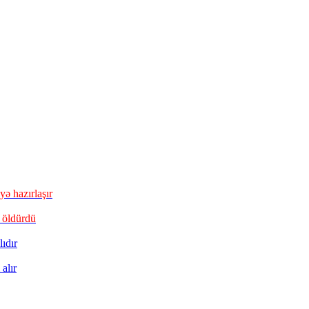
ə hazırlaşır
 öldürdü
ıdır
alır