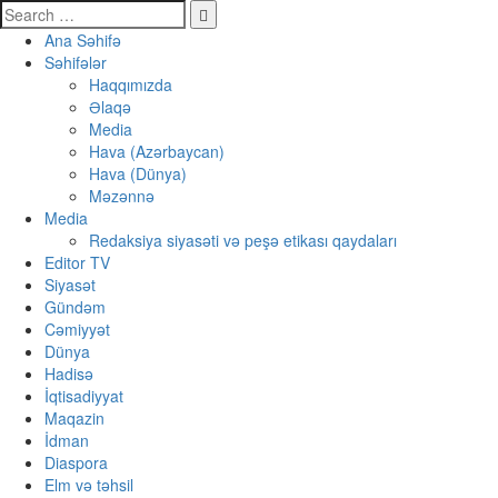
Ana Səhifə
Səhifələr
Haqqımızda
Əlaqə
Media
Hava (Azərbaycan)
Hava (Dünya)
Məzənnə
Media
Redaksiya siyasəti və peşə etikası qaydaları
Editor TV
Siyasət
Gündəm
Cəmiyyət
Dünya
Hadisə
İqtisadiyyat
Maqazin
İdman
Diaspora
Elm və təhsil