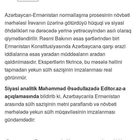
Azərbaycan-Ermənistan normallaşma prosesinin növbəti
mərhələsi İrəvanın üzərinə götürdüyü hüquqi və siyasi
öhdəlikləri nə dərəcədə yerinə yetirəcəyindən asılı olaraq
qiymətləndirilir. Rəsmi Bakının əsas şərtlərindən biri
Ermənistan Konstitusiyasında Azərbaycana qarşı ərazi
iddialarına əsas yaradan müddəaların aradan
qaldırılmasıdır. Ekspertlərin fikrincə, bu məsələ həllini
tapmadan yekun sülh sazişinin imzalanması real
görünmür.
Siyasi analitik Məhəmməd Əsədullazadə Editor.az-a
açıqlamasında
bildirib ki, Azərbaycanla Ermənistan
arasında sülh sazişinin mətni paraflanıb və növbəti
mərhələdə yekun sülh müqaviləsinin imzalanması
gündəmdədir: