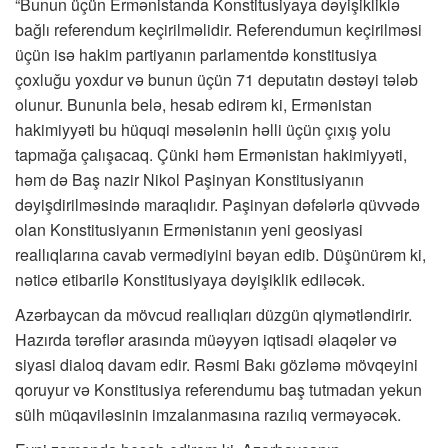
“Bunun üçün Ermənistanda Konstitusiyaya dəyişikliklə
bağlı referendum keçirilməlidir. Referendumun keçirilməsi
üçün isə hakim partiyanın parlamentdə konstitusiya
çoxluğu yoxdur və bunun üçün 71 deputatın dəstəyi tələb
olunur. Bununla belə, hesab edirəm ki, Ermənistan
hakimiyyəti bu hüquqi məsələnin həlli üçün çıxış yolu
tapmağa çalışacaq. Çünki həm Ermənistan hakimiyyəti,
həm də Baş nazir Nikol Paşinyan Konstitusiyanın
dəyişdirilməsində maraqlıdır. Paşinyan dəfələrlə qüvvədə
olan Konstitusiyanın Ermənistanın yeni geosiyasi
reallıqlarına cavab vermədiyini bəyan edib. Düşünürəm ki,
nəticə etibarilə Konstitusiyaya dəyişiklik ediləcək.
Azərbaycan da mövcud reallıqları düzgün qiymətləndirir.
Hazırda tərəflər arasında müəyyən iqtisadi əlaqələr və
siyasi dialoq davam edir. Rəsmi Bakı gözləmə mövqeyini
qoruyur və Konstitusiya referendumu baş tutmadan yekun
sülh müqaviləsinin imzalanmasına razılıq verməyəcək.