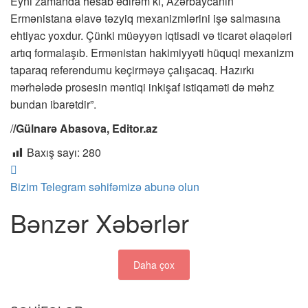
Eyni zamanda hesab edirəm ki, Azərbaycanın
Ermənistana əlavə təzyiq mexanizmlərini işə salmasına
ehtiyac yoxdur. Çünki müəyyən iqtisadi və ticarət əlaqələri
artıq formalaşıb. Ermənistan hakimiyyəti hüquqi mexanizm
taparaq referendumu keçirməyə çalışacaq. Hazırkı
mərhələdə prosesin məntiqi inkişaf istiqaməti də məhz
bundan ibarətdir”.
/
/Gülnarə Abasova, Editor.az
Baxış sayı:
280
Bizim Telegram səhifəmizə abunə olun
Bənzər Xəbərlər
Daha çox