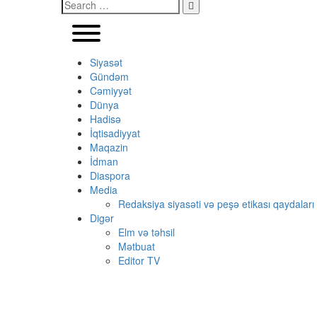
Siyasət
Gündəm
Cəmiyyət
Dünya
Hadisə
İqtisadiyyat
Maqazin
İdman
Diaspora
Media
Redaksiya siyasəti və peşə etikası qaydaları
Digər
Elm və təhsil
Mətbuat
Editor TV