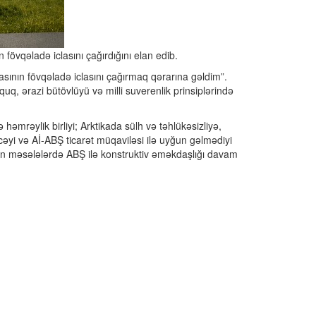
övqəladə iclasını çağırdığını elan edib.
sının fövqəladə iclasını çağırmaq qərarına gəldim”.
quq, ərazi bütövlüyü və milli suverenlik prinsiplərində
əmrəylik birliyi; Arktikada sülh və təhlükəsizliyə,
cəyi və Aİ-ABŞ ticarət müqaviləsi ilə uyğun gəlmədiyi
n məsələlərdə ABŞ ilə konstruktiv əməkdaşlığı davam