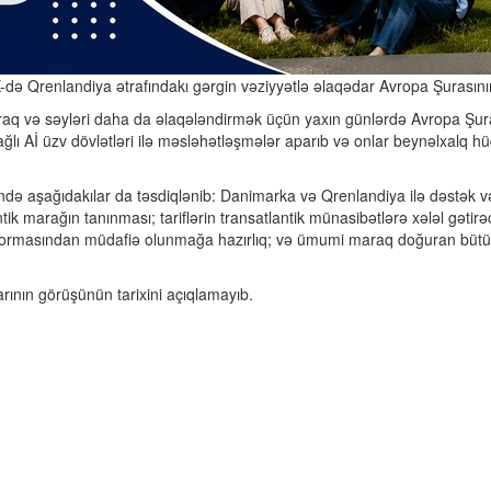
ə Qrenlandiya ətrafındakı gərgin vəziyyətlə əlaqədar Avropa Şurasının f
araq və səyləri daha da əlaqələndirmək üçün yaxın günlərdə Avropa Şura
bağlı Aİ üzv dövlətləri ilə məsləhətləşmələr aparıb və onlar beynəlxalq hü
ndə aşağıdakılar da təsdiqlənib: Danimarka və Qrenlandiya ilə dəstək və h
k marağın tanınması; tariflərin transatlantik münasibətlərə xələl gətirə
 formasından müdafiə olunmağa hazırlıq; və ümumi maraq doğuran bütü
arının görüşünün tarixini açıqlamayıb.