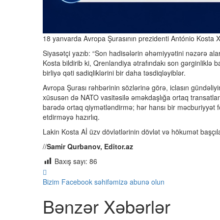
18 yanvarda Avropa Şurasının prezidenti António Kosta X-d
Siyasətçi yazıb: “Son hadisələrin əhəmiyyətini nəzərə al
Kosta bildirib ki, Qrenlandiya ətrafındakı son gərginliklə 
birliyə qəti sadiqliklərini bir daha təsdiqləyiblər.
Avropa Şurası rəhbərinin sözlərinə görə, iclasın gündəliyi
xüsusən də NATO vasitəsilə əməkdaşlığa ortaq transatlanti
barədə ortaq qiymətləndirmə; hər hansı bir məcburiyyət
etdirməyə hazırlıq.
Lakin Kosta Aİ üzv dövlətlərinin dövlət və hökumət başçıl
//
Samir Qurbanov, Editor.az
Baxış sayı:
86
Bizim Facebook səhifəmizə abunə olun
Bənzər Xəbərlər