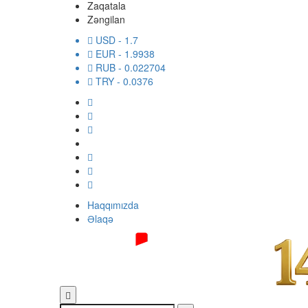
Zaqatala
Zəngilan
USD
- 1.7
EUR
- 1.9938
RUB
- 0.022704
TRY
- 0.0376
Haqqımızda
Əlaqə