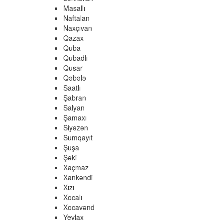
Masallı
Naftalan
Naxçıvan
Qazax
Quba
Qubadlı
Qusar
Qəbələ
Saatlı
Şabran
Salyan
Şamaxı
Siyəzən
Sumqayıt
Şuşa
Şəki
Xaçmaz
Xankəndi
Xızı
Xocalı
Xocavənd
Yevlax