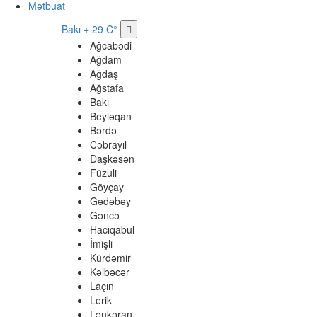
Mətbuat
Bakı
+ 29 C°
Ağcabədi
Ağdam
Ağdaş
Ağstafa
Bakı
Beyləqan
Bərdə
Cəbrayıl
Daşkəsən
Füzuli
Göyçay
Gədəbəy
Gəncə
Hacıqabul
İmişli
Kürdəmir
Kəlbəcər
Laçın
Lerik
Lənkəran