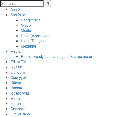
Ana Səhifə
Səhifələr
Haqqımızda
Əlaqə
Media
Hava (Azərbaycan)
Hava (Dünya)
Məzənnə
Media
Redaksiya siyasəti və peşə etikası qaydaları
Editor TV
Siyasət
Gündəm
Cəmiyyət
Dünya
Hadisə
İqtisadiyyat
Maqazin
İdman
Diaspora
Elm və təhsil