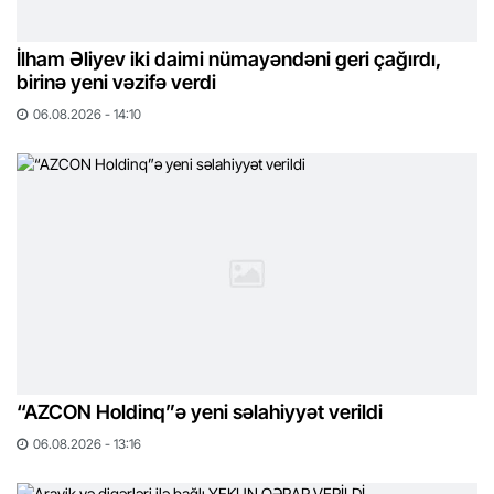
İlham Əliyev iki daimi nümayəndəni geri çağırdı,
birinə yeni vəzifə verdi
06.08.2026 - 14:10
“AZCON Holdinq”ə yeni səlahiyyət verildi
06.08.2026 - 13:16