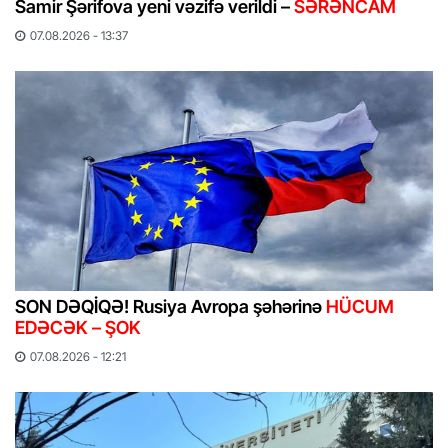
Samir Şərifova yeni vəzifə verildi –
SƏRƏNCAM
07.08.2026 - 13:37
SON DƏQİQƏ! Rusiya Avropa şəhərinə
HÜCUM
EDƏCƏK – ŞOK
07.08.2026 - 12:21