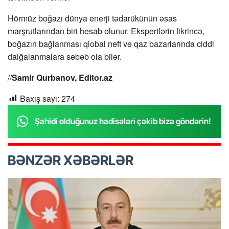
Hörmüz boğazı dünya enerji tədarükünün əsas
marşrutlarından biri hesab olunur. Ekspertlərin fikrincə,
boğazın bağlanması qlobal neft və qaz bazarlarında ciddi
dalğalanmalara səbəb ola bilər.
//
Samir Qurbanov, Editor.az
Baxış sayı:
274
Şahidi olduğunuz hadisələri çəkib bizə göndərin!
BƏNZƏR XƏBƏRLƏR