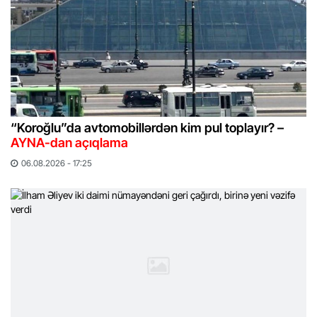
“Koroğlu”da avtomobillərdən kim pul toplayır? –
AYNA-dan açıqlama
06.08.2026 - 17:25