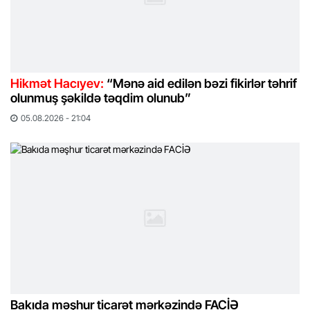
Hikmət Hacıyev:
“Mənə aid edilən bəzi fikirlər təhrif
olunmuş şəkildə təqdim olunub”
05.08.2026 - 21:04
Bakıda məşhur ticarət mərkəzində FACİƏ