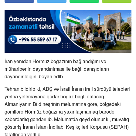
İran yenidən Hörmüz boğazının bağlandığını və
müharibənin dayandırılması ilə bağlı danışıqların
dayandırıldığını bəyan edib.
Tehran bildirib ki, ABŞ və İsrail İranın irəli sürdüyü tələbləri
yerinə yetirməyənə qədər boğaz bağlı qalacaq.
Almaniyanın Bild nəşrinin məlumatına görə, bölgədəki
gəmilərə Hörmüz boğazına yaxınlaşmamaq barədə
xəbərdarlıq göndərilib. Məlumatda qeyd olunur ki, müvafiq
göstəriş İranın İslam İnqilabı Keşikçiləri Korpusu (SEPAH)
tərəfindən verilib.