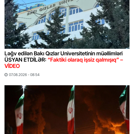
Ləğv edilən Bakı Qızlar Universitetinin müəllimləri
ÜSYAN ETDİLƏR:
“Faktiki olaraq işsiz qalmışıq” –
VİDEO
07.08.2026 - 08:54