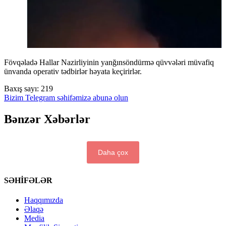
Fövqəladə Hallar Nazirliyinin yanğınsöndürmə qüvvələri müvafiq
ünvanda operativ tədbirlər həyata keçirirlər.
Baxış sayı:
219
Bizim Telegram səhifəmizə abunə olun
Bənzər Xəbərlər
Daha çox
SƏHİFƏLƏR
Haqqımızda
Əlaqə
Media