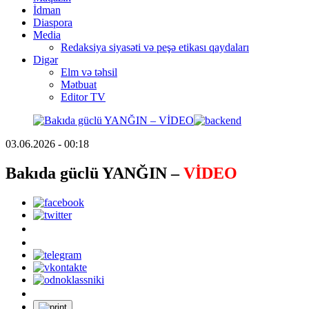
İdman
Diaspora
Media
Redaksiya siyasəti və peşə etikası qaydaları
Digər
Elm və təhsil
Mətbuat
Editor TV
03.06.2026 - 00:18
Bakıda güclü YANĞIN –
VİDEO