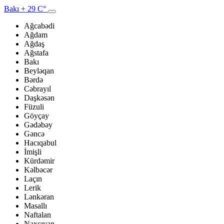
Bakı
+ 29 C°
Ağcabədi
Ağdam
Ağdaş
Ağstafa
Bakı
Beyləqan
Bərdə
Cəbrayıl
Daşkəsən
Füzuli
Göyçay
Gədəbəy
Gəncə
Hacıqabul
İmişli
Kürdəmir
Kəlbəcər
Laçın
Lerik
Lənkəran
Masallı
Naftalan
Naxçıvan