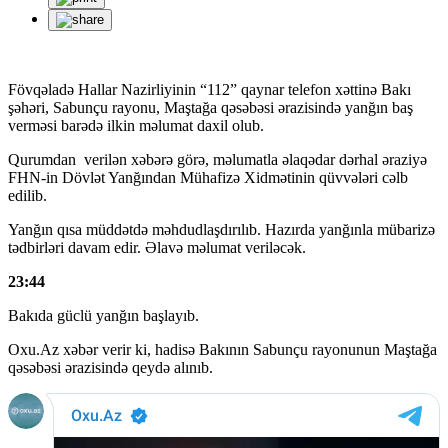
Fövqəladə Hallar Nazirliyinin “112” qaynar telefon xəttinə Bakı
şəhəri, Sabunçu rayonu, Maştağa qəsəbəsi ərazisində yanğın baş
verməsi barədə ilkin məlumat daxil olub.
Qurumdan verilən xəbərə görə, məlumatla əlaqədar dərhal əraziyə
FHN-in Dövlət Yanğından Mühafizə Xidmətinin qüvvələri cəlb
edilib.
Yanğın qısa müddətdə məhdudlaşdırılıb. Hazırda yanğınla mübarizə
tədbirləri davam edir. Əlavə məlumat veriləcək.
23:44
Bakıda güclü yanğın başlayıb.
Oxu.Az xəbər verir ki, hadisə Bakının Sabunçu rayonunun Maştağa
qəsəbəsi ərazisində qeydə alınıb.