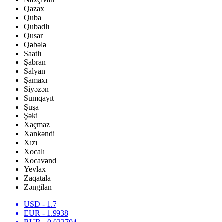
Qazax
Quba
Qubadlı
Qusar
Qəbələ
Saatlı
Şabran
Salyan
Şamaxı
Siyəzən
Sumqayıt
Şuşa
Şəki
Xaçmaz
Xankəndi
Xızı
Xocalı
Xocavənd
Yevlax
Zaqatala
Zəngilan
USD
- 1.7
EUR
- 1.9938
RUB
- 0.022704