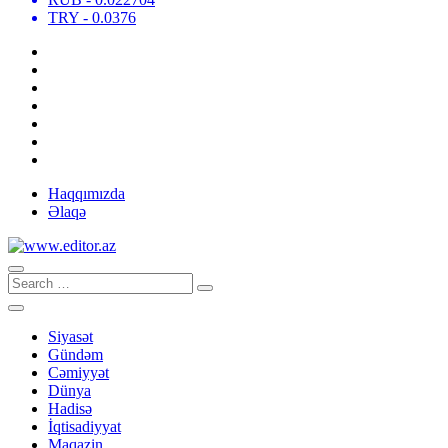
TRY
- 0.0376
Haqqımızda
Əlaqə
Siyasət
Gündəm
Cəmiyyət
Dünya
Hadisə
İqtisadiyyat
Maqazin