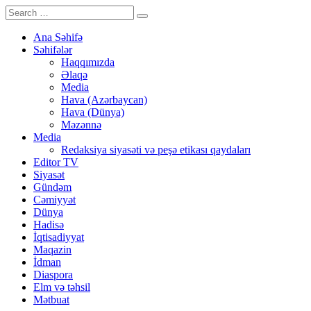
Ana Səhifə
Səhifələr
Haqqımızda
Əlaqə
Media
Hava (Azərbaycan)
Hava (Dünya)
Məzənnə
Media
Redaksiya siyasəti və peşə etikası qaydaları
Editor TV
Siyasət
Gündəm
Cəmiyyət
Dünya
Hadisə
İqtisadiyyat
Maqazin
İdman
Diaspora
Elm və təhsil
Mətbuat