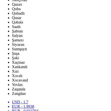
Qazax
Quba
Qubadlı
Qusar
Qəbələ
Saatlı
Şabran
Salyan
Şamaxı
Siyəzən
Sumqayıt
Şuşa
Şəki
Xaçmaz
Xankəndi
Xızı
Xocalı
Xocavənd
Yevlax
Zaqatala
Zəngilan
USD
- 1.7
EUR
- 1.9938
RUB
- 0.022704