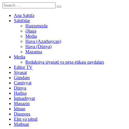
Ana Səhifə
Səhifələr
Haqqımızda
Əlaqə
Media
Hava (Azərbaycan)
Hava (Dünya)
Məzənnə
Media
Redaksiya siyasəti və peşə etikası qaydaları
Editor TV
Siyasət
Gündəm
Cəmiyyət
Dünya
Hadisə
İqtisadiyyat
Maqazin
İdman
Diaspora
Elm və təhsil
Mətbuat