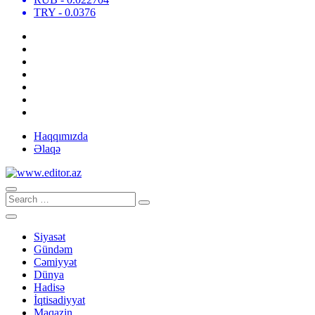
TRY
- 0.0376
Haqqımızda
Əlaqə
Siyasət
Gündəm
Cəmiyyət
Dünya
Hadisə
İqtisadiyyat
Maqazin