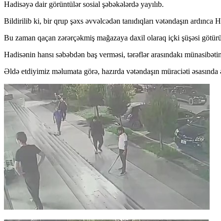
Hadisəyə dair görüntülər sosial şəbəkələrdə yayılıb.
Bildirilib ki, bir qrup şəxs əvvəlcədən tanıdıqları vətəndaşın ardınc
Bu zaman qaçan zərərçəkmiş mağazaya daxil olaraq içki şüşəsi götürüb
Hadisənin hansı səbəbdən baş verməsi, tərəflər arasındakı münasibəti
Əldə etdiyimiz məlumata görə, hazırda vətəndaşın müraciəti əsasında ər