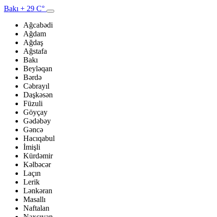
Bakı
+ 29 C°
Ağcabədi
Ağdam
Ağdaş
Ağstafa
Bakı
Beyləqan
Bərdə
Cəbrayıl
Daşkəsən
Füzuli
Göyçay
Gədəbəy
Gəncə
Hacıqabul
İmişli
Kürdəmir
Kəlbəcər
Laçın
Lerik
Lənkəran
Masallı
Naftalan
Naxçıvan