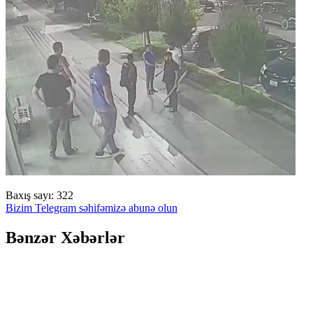
Baxış sayı:
322
Bizim Telegram səhifəmizə abunə olun
Bənzər Xəbərlər