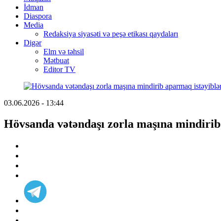
İdman
Diaspora
Media
Redaksiya siyasəti və peşə etikası qaydaları
Digər
Elm və təhsil
Mətbuat
Editor TV
03.06.2026 - 13:44
Hövsanda vətəndaşı zorla maşına mindirib