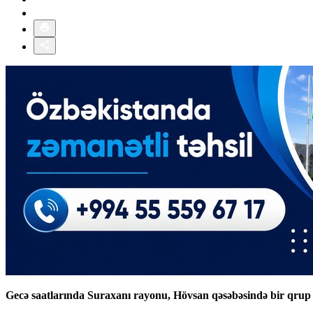
Gecə saatlarında Suraxanı rayonu, Hövsan qəsəbəsində bir qrup ş