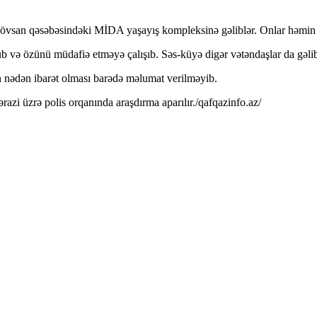
a Hövsan qəsəbəsindəki MİDA yaşayış kompleksinə gəliblər. Onlar həmin 
 və özünü müdafiə etməyə çalışıb. Səs-küyə digər vətəndaşlar da gəlib
n nədən ibarət olması barədə məlumat verilməyib.
azi üzrə polis orqanında araşdırma aparılır./qafqazinfo.az/