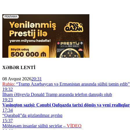
XƏBƏR LENTİ
08 Avqust 2026
20:31
Rubio:
“Tramp Azərbaycan və Ermənistan arasında sülhü təmin edib”
19:32
İlham Əliyevlə Donald Tramp arasında telefon danışığı olub
19:23
Vaşinqton sazişi: Cənubi Qafqazda tarixi dönüş və yeni reallıqlar
17:34
“Qarabağ”da gözlənilməz ayrılıq
15:37
Möhtəşəm insanlar sülhü seçirlər –
VİDEO