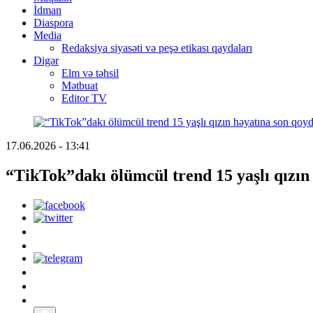
İdman
Diaspora
Media
Redaksiya siyasəti və peşə etikası qaydaları
Digər
Elm və təhsil
Mətbuat
Editor TV
17.06.2026 - 13:41
“TikTok”dakı ölümcül trend 15 yaşlı qızın