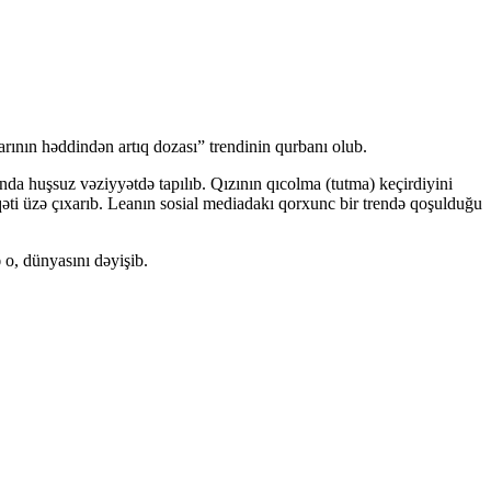
rının həddindən artıq dozası” trendinin qurbanı olub.
da huşsuz vəziyyətdə tapılıb. Qızının qıcolma (tutma) keçirdiyini
əti üzə çıxarıb. Leanın sosial mediadakı qorxunc bir trendə qoşulduğu
o, dünyasını dəyişib.