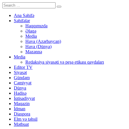
Ana Səhifə
Səhifələr
Haqqımızda
Əlaqə
Media
Hava (Azərbaycan)
Hava (Dünya)
Məzənnə
Media
Redaksiya siyasəti və peşə etikası qaydaları
Editor TV
Siyasət
Gündəm
Cəmiyyət
Dünya
Hadisə
İqtisadiyyat
Maqazin
İdman
Diaspora
Elm və təhsil
Mətbuat