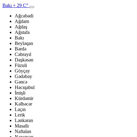
Bakı
+ 29 C°
Ağcabədi
Ağdam
Ağdaş
Ağstafa
Bakı
Beyləqan
Bərdə
Cəbrayıl
Daşkəsən
Füzuli
Göyçay
Gədəbəy
Gəncə
Hacıqabul
İmişli
Kürdəmir
Kəlbəcər
Laçın
Lerik
Lənkəran
Masallı
Naftalan
Naxçıvan