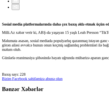
Sosial media platformalarında daha çox baxış əldə etmək üçün edi
Milli.Az xəbər verir ki, ABŞ-da yaşayan 15 yaşlı Leah Presson “TikTok
Məlumata əsasən, sosial mediada populyarlıq qazanmaq istəyən gənc qı
görən ailəsi əvvəlcə bunun onun keçmiş sağlamlıq problemləri ilə bağ
məlum olub.
Günlərlə reanimasiya şöbəsində həyatı uğrunda mübarizə aparan gənc 
Baxış sayı:
228
Bizim Facebook səhifəmizə abunə olun
Bənzər Xəbərlər