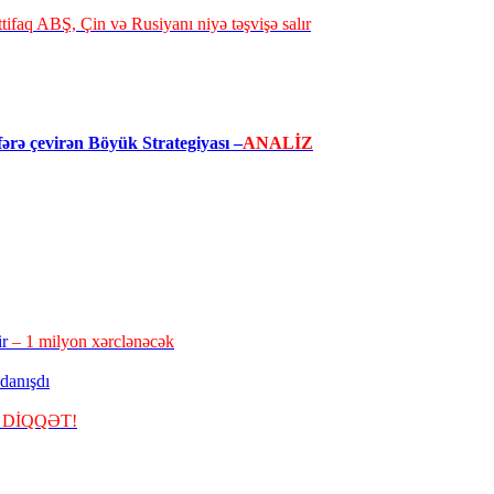
ttifaq ABŞ, Çin və Rusiyanı niyə təşvişə salır
ərə çevirən Böyük Strategiyası –
ANALİZ
ir
– 1 milyon xərclənəcək
danışdı
 DİQQƏT!