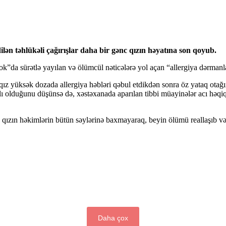
lən təhlükəli çağırışlar daha bir gənc qızın həyatına son qoyub.
”da sürətlə yayılan və ölümcül nəticələrə yol açan “allergiya dərmanla
z yüksək dozada allergiya həbləri qəbul etdikdən sonra öz yataq otağın
lı olduğunu düşünsə də, xəstəxanada aparılan tibbi müayinələr acı həqiq
qızın həkimlərin bütün səylərinə baxmayaraq, beyin ölümü reallaşıb və 
Daha çox