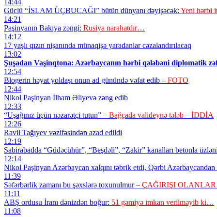
14:44
Güclü “İSLAM ÜÇBUCAĞI” bütün dünyanı dəyişəcək:
Yeni hərbi i
14:21
Paşinyanın Bakıya zəngi:
Rusiya narahatdır…
14:12
17 yaşlı qızın nişanında münaqişə yaradanlar cəzalandırılacaq
13:02
Şuşadan Vaşinqtona: Azərbaycanın hərbi qələbəni diplomatik zəf
12:54
Blogerin həyat yoldaşı onun ad günündə vəfat edib –
FOTO
12:44
Nikol Paşinyan İlham Əliyevə zəng edib
12:33
“Uşağınız üçün nəzarətçi tutun” –
Bağçada valideynə tələb – İDDİA
12:26
Ravil Tağıyev vəzifəsindən azad edildi
12:19
Sabirabadda “Güdəcühür”, “Beşdəli”, “Zakir” kanalları betonla üzlən
12:14
Nikol Paşinyan Azərbaycan xalqını təbrik etdi, Qərbi Azərbaycandan 
11:39
Səfərbərlik zamanı bu şəxslərə toxunulmur –
ÇAĞIRIŞI OLANLAR
11:11
ABŞ ordusu İranı dənizdən boğur:
51 gəmiyə imkan verilməyib ki…
11:08