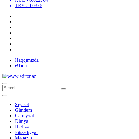
TRY
- 0.0376
Haqqımızda
Əlaqə
Siyasət
Gündəm
Cəmiyyət
Dünya
Hadisə
İqtisadiyyat
Maqazin