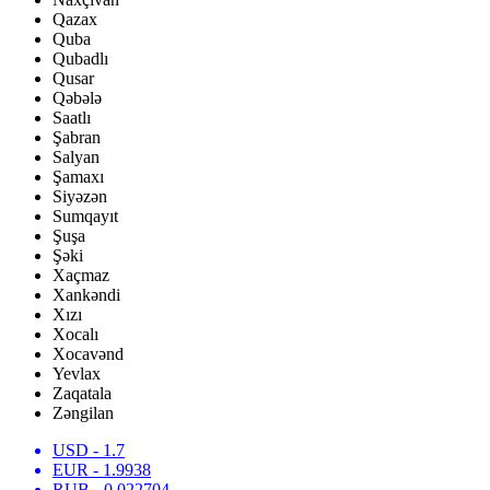
Qazax
Quba
Qubadlı
Qusar
Qəbələ
Saatlı
Şabran
Salyan
Şamaxı
Siyəzən
Sumqayıt
Şuşa
Şəki
Xaçmaz
Xankəndi
Xızı
Xocalı
Xocavənd
Yevlax
Zaqatala
Zəngilan
USD
- 1.7
EUR
- 1.9938
RUB
- 0.022704