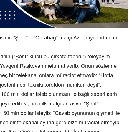
sinin “Şerif” – “Qarabağ” matçı Azərbaycanda canlı
inin (“Şerif” klubu bu şirkətə tabedir) teleyayım
 Yevgeni Raşkovan məlumat verib. Onun sözlərinə
eç bir telekanal onlara müraciət etməyib: “Hətta
stərilməsi texniki tərəfdən mümkün deyil”.
0 min dollar tələb olunması ilə bağlı xəbəri şərh
eyd edib ki, hələ ilk matçdan əvvəl “Şerif”
50 min dollar istəyib: “Cavab oyununun qiyməti ilə
ec bir telekanal oyuna görə bizə müraciət etməyib.
a 5-ci günü həllini tapmalı idi. İndi oyunun