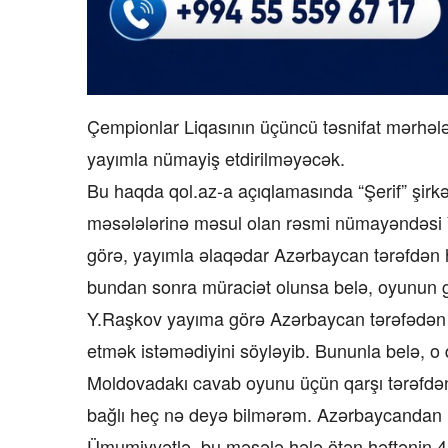
Çempionlar Liqasının üçüncü təsnifat mərhələ
yayımla nümayiş etdirilməyəcək.
Bu haqda qol.az-a açıqlamasında “Şerif” şirkət
məsələlərinə məsul olan rəsmi nümayəndəsi
görə, yayımla əlaqədar Azərbaycan tərəfdən h
bundan sonra müraciət olunsa belə, oyunun gö
Y.Raşkov yayıma görə Azərbaycan tərəfədən 10
etmək istəmədiyini söyləyib. Bununla belə, o q
Moldovadakı cavab oyunu üçün qarşı tərəfdən 
bağlı heç nə deyə bilmərəm. Azərbaycandan h
Ümumiyyətlə, bu məsələ hələ ötən həftənin 4 y