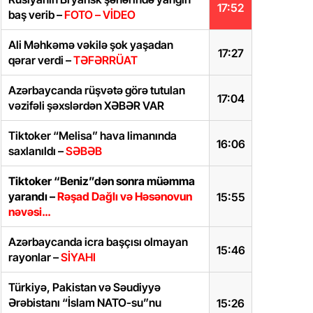
17:52
baş verib –
FOTO – VİDEO
Ali Məhkəmə vəkilə şok yaşadan
17:27
qərar verdi –
TƏFƏRRÜAT
Azərbaycanda rüşvətə görə tutulan
17:04
vəzifəli şəxslərdən XƏBƏR VAR
Tiktoker “Melisa” hava limanında
16:06
saxlanıldı –
SƏBƏB
Tiktoker “Beniz”dən sonra müəmma
yarandı –
Rəşad Dağlı və Həsənovun
15:55
nəvəsi…
Azərbaycanda icra başçısı olmayan
15:46
rayonlar –
SİYAHI
Türkiyə, Pakistan və Səudiyyə
Ərəbistanı “İslam NATO-su”nu
15:26