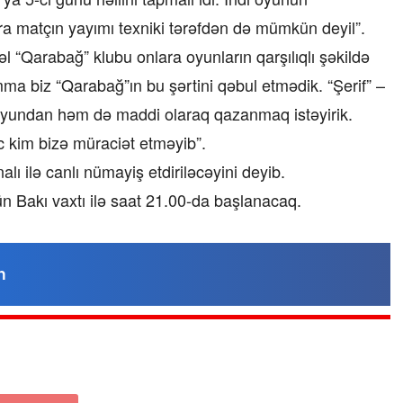
a matçın yayımı texniki tərəfdən də mümkün deyil”.
vəl “Qarabağ” klubu onlara oyunların qarşılıqlı şəkildə
a biz “Qarabağ”ın bu şərtini qəbul etmədik. “Şerif” –
oyundan həm də maddi olaraq qazanmaq istəyirik.
“Xətrinə dəymişəmsə, bağışla məni,
 kim bizə müraciət etməyib”.
bala” –
Video
ı ilə canlı nümayiş etdiriləcəyini deyib.
ün Bakı vaxtı ilə saat 21.00-da başlanacaq.
07.06.2026 - 00:35
n