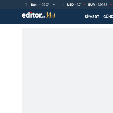
Bakı
+ 29 C°
USD
- 1.7
EUR
- 1.9938
SIYASƏT
GÜN