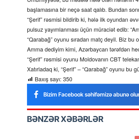
başlamasına bir neçə saat qalıb. Bundan sonr
“Şerif” rəsmisi bildirib ki, hələ ilk oyundan əv
pulsuz yayımlanması üçün müraciət edib: “Amm
“Qarabağ” oyunu sıradan matç deyil. Biz bu 
Amma dediyim kimi, Azərbaycan tərəfdən hec
“Şerif” rəsmisi oyunu Moldovanın CBT telekanal
Xatırladaq ki, “Şerif” – “Qarabağ” oyunu bu g
Baxış sayı:
350
Bizim Facebook səhifəmizə abunə olu
BƏNZƏR XƏBƏRLƏR