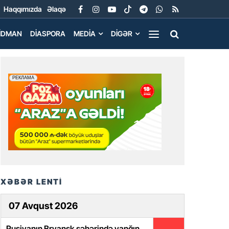
Haqqımızda
Əlaqə
İDMAN
DIASPORA
MEDIA
DIGƏR
XƏBƏR LENTİ
07 Avqust 2026
Rusiyanın Bryansk şəhərində yanğın