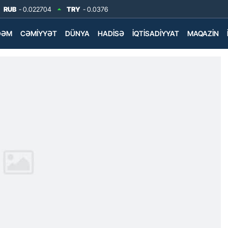
RUB
- 0.022704
TRY
- 0.0376
DƏM
CƏMIYYƏT
DÜNYA
HADISƏ
İQTISADIYYAT
MAQAZIN