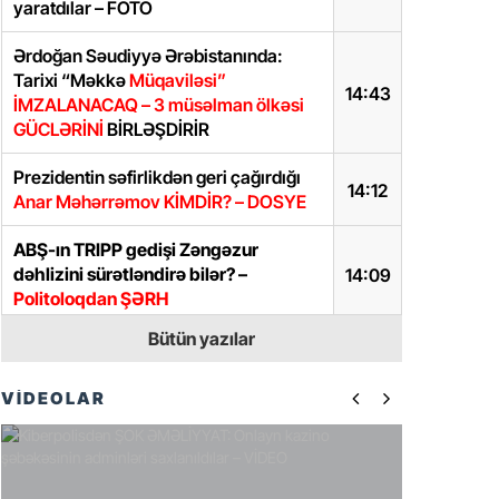
yaratdılar – FOTO
Ərdoğan Səudiyyə Ərəbistanında:
Tarixi “Məkkə
Müqaviləsi”
14:43
İMZALANACAQ – 3 müsəlman ölkəsi
GÜCLƏRİNİ
BİRLƏŞDİRİR
Prezidentin səfirlikdən geri çağırdığı
14:12
Anar Məhərrəmov KİMDİR? – DOSYE
ABŞ-ın TRIPP gedişi Zəngəzur
dəhlizini sürətləndirə bilər? –
14:09
Politoloqdan ŞƏRH
Bütün yazılar
Prezidentdən Abel Məhərrəmovun
13:45
oğlu ilə bağlı SƏRƏNCAM
VİDEOLAR
İlham Əliyevdən iki diplomatla bağlı
13:40
SƏRƏNCAMLAR
Samir Şərifova yeni vəzifə verildi –