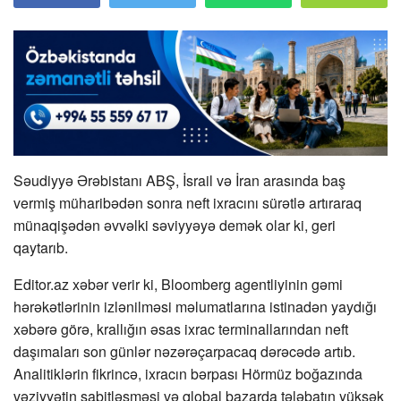
Səudiyyə Ərəbistanı ABŞ, İsrail və İran arasında baş
vermiş müharibədən sonra neft ixracını sürətlə artıraraq
münaqişədən əvvəlki səviyyəyə demək olar ki, geri
qaytarıb.
Editor.az xəbər verir ki, Bloomberg agentliyinin gəmi
hərəkətlərinin izlənilməsi məlumatlarına istinadən yaydığı
xəbərə görə, krallığın əsas ixrac terminallarından neft
daşımaları son günlər nəzərəçarpacaq dərəcədə artıb.
Analitiklərin fikrincə, ixracın bərpası Hörmüz boğazında
vəziyyətin sabitləşməsi və qlobal bazarda tələbatın yüksək