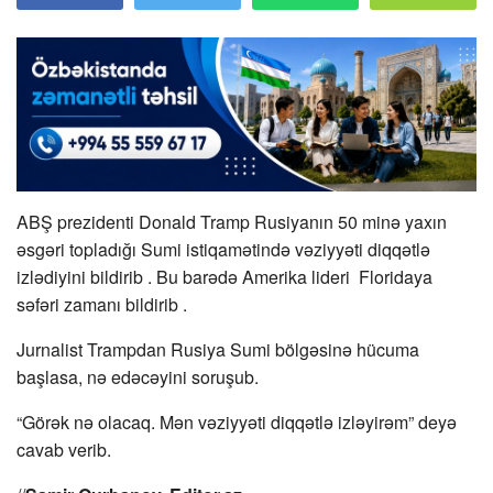
ABŞ prezidenti Donald Tramp Rusiyanın 50 minə yaxın
əsgəri topladığı
Sumi istiqamətində vəziyyəti
diqqətlə
izlədiyini bildirib . Bu barədə Amerika lideri
Floridaya
səfəri
zamanı bildirib .
Jurnalist Trampdan Rusiya Sumi bölgəsinə hücuma
başlasa, nə edəcəyini soruşub.
“Görək nə olacaq. Mən vəziyyəti diqqətlə izləyirəm” deyə
cavab verib.