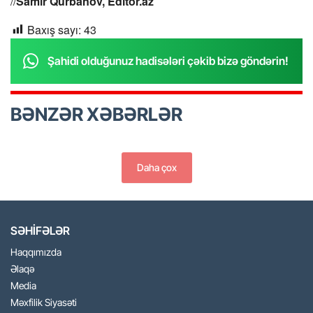
//
Samir Qurbanov, Editor.az
Baxış sayı:
43
Şahidi olduğunuz hadisələri çəkib bizə göndərin!
BƏNZƏR XƏBƏRLƏR
Daha çox
SƏHİFƏLƏR
Haqqımızda
Əlaqə
Media
Məxfilik Siyasəti