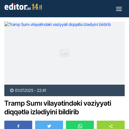
01.07.2025 - 22:41
Tramp Sumı vilayətindəki vəziyyəti
diqqətlə izlədiyini bildirib