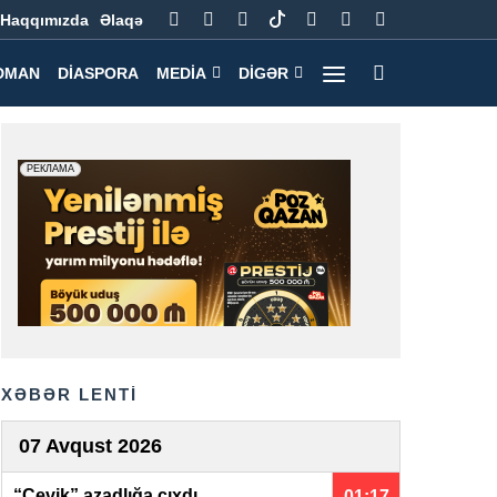
Haqqımızda
Əlaqə
DMAN
DIASPORA
MEDIA
DIGƏR
XƏBƏR LENTİ
07 Avqust 2026
“Çevik” azadlığa çıxdı
01:17