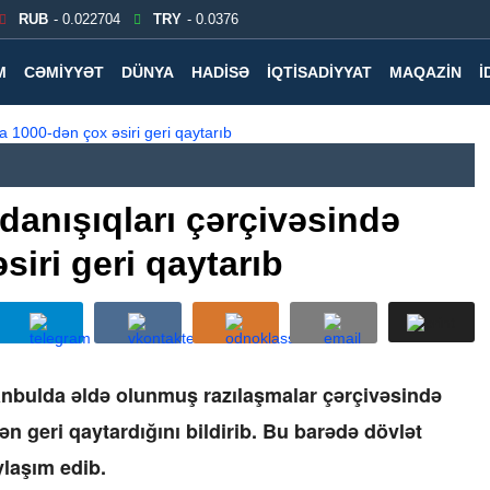
RUB
- 0.022704
TRY
- 0.0376
M
CƏMIYYƏT
DÜNYA
HADISƏ
İQTISADIYYAT
MAQAZIN
İ
 danışıqları çərçivəsində
iri geri qaytarıb
anbulda əldə olunmuş razılaşmalar çərçivəsində
n geri qaytardığını bildirib. Bu barədə dövlət
ylaşım edib.