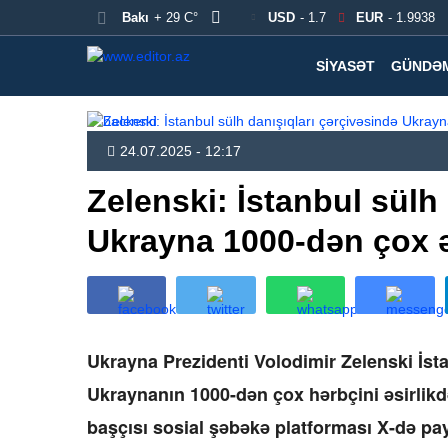
Bakı
+ 29 C°
USD
- 1.7
EUR
- 1.9938
SIYASƏT
GÜNDƏ
24.07.2025 - 12:17
Zelenski: İstanbul sülh
Ukrayna 1000-dən çox əs
Ukrayna Prezidenti Volodimir Zelenski İst
Ukraynanın 1000-dən çox hərbçini əsirlikdə
başçısı sosial şəbəkə platforması X-də pa