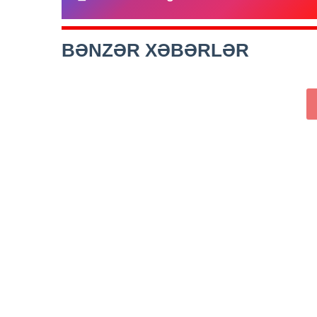
BƏNZƏR XƏBƏRLƏR