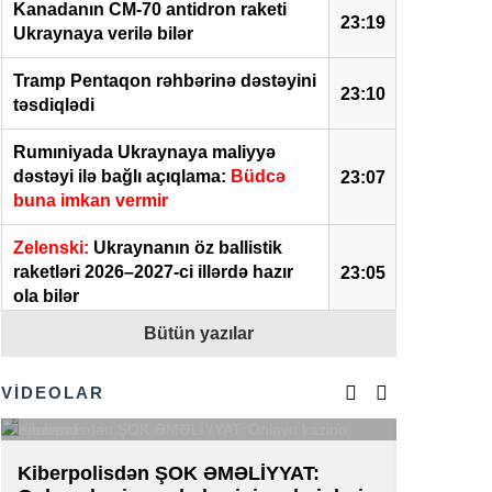
Kanadanın CM-70 antidron raketi
23:19
Ukraynaya verilə bilər
Tramp Pentaqon rəhbərinə dəstəyini
23:10
təsdiqlədi
Rumıniyada Ukraynaya maliyyə
dəstəyi ilə bağlı açıqlama:
Büdcə
23:07
buna imkan vermir
Zelenski:
Ukraynanın öz ballistik
raketləri 2026–2027-ci illərdə hazır
23:05
ola bilər
Bütün yazılar
Ukraynada elektrik enerjisinin
bölgüsü dəyişdirilir: Hökumət yeni
23:02
qaydaları təsdiqlədi
VİDEOLAR
Yaponiyada internet mağazasında 2
min sifarişi ləğv edən qadın həbs
22:50
Kiberpolisdən ŞOK ƏMƏLİYYAT:
AZAL-da 
olundu