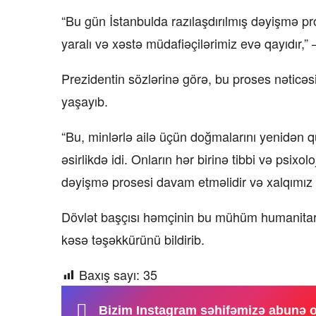
“Bu gün İstanbulda razılaşdırılmış dəyişmə p
yaralı və xəstə müdafiəçilərimiz evə qayıdır,”
Prezidentin sözlərinə görə, bu proses nəticəs
yaşayıb.
“Bu, minlərlə ailə üçün doğmalarını yenidən q
əsirlikdə idi. Onların hər birinə tibbi və psixo
dəyişmə prosesi davam etməlidir və xalqımız e
Dövlət başçısı həmçinin bu mühüm humanitar 
kəsə təşəkkürünü bildirib.
Baxış sayı:
35
Bizim Instagram səhifəmizə abunə 