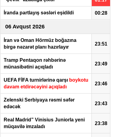
İranda partlayış səsləri eşidildi
00:28
06 Avqust 2026
İran və Oman Hörmüz boğazına
23:51
birgə nəzarət planı hazırlayır
Tramp Pentaqon rəhbərinə
23:49
münasibətini açıqladı
UEFA FİFA turnirlərinə qarşı
boykotu
23:46
davam etdirəcəyini açıqladı
Zelenski Serbiyaya rəsmi səfər
23:43
edəcək
Real Madrid” Vinisius Juniorla yeni
23:38
müqavilə imzaladı