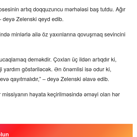
rosesinin artıq doqquzuncu mərhələsi baş tutdu. Ağır
 – deyə Zelenski qeyd edib.
ində minlərlə ailə öz yaxınlarına qovuşmaq sevincini
ucaqlamaq deməkdir. Çoxları üç ildən artıqdır ki,
loji yardım göstəriləcək. Ən önəmlisi isə odur ki,
və qayıtmalıdır,” – deyə Zelenski əlavə edib.
missiyanın həyata keçirilməsində əməyi olan hər
olun