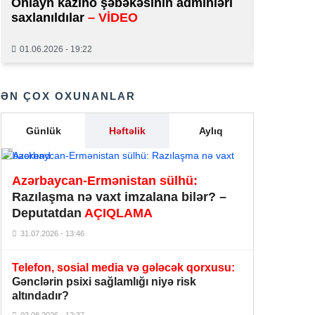
Onlayn kazino şəbəkəsinin adminləri
normal 
saxlanıldılar
– VİDEO
Polşa Rusiyanın raketlərini Ukrayna
29.01.2026
səmasında vurmağı müzakirəyə
22:49
01.06.2026 - 19:22
çıxarır
Dənizdə batan Ruslan Azərbaycan
ƏN ÇOX OXUNANLAR
22:35
çempionu imiş
Günlük
Həftəlik
Aylıq
Almaniyada iki tramvay toqquşdu:
22:22
azı 30 nəfər xəsarət aldı
“Kristal”dan bahalı Biləcəri
Azərbaycan-Ermənistan sülhü:
layihəsini diriltmək üçün METRO
Razılaşma nə vaxt imzalana bilər? –
21:22
REKLAMI –
3 dəqiqə yalanı və
Deputatdan
AÇIQLAMA
səfərbər olunan resurslar
31.07.2026 - 13:46
Zelenski Azərbaycana təşəkkür etdi
Telefon, sosial media və gələcək qorxusu:
– Bayramovla görüşdən önəmli
20:55
Gənclərin psixi sağlamlığı niyə risk
detallar –
FOTO – VİDEO
altındadır?