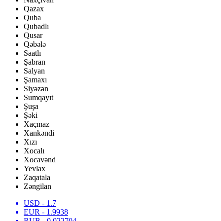
Qazax
Quba
Qubadlı
Qusar
Qəbələ
Saatlı
Şabran
Salyan
Şamaxı
Siyəzən
Sumqayıt
Şuşa
Şəki
Xaçmaz
Xankəndi
Xızı
Xocalı
Xocavənd
Yevlax
Zaqatala
Zəngilan
USD
- 1.7
EUR
- 1.9938
RUB
- 0.022704