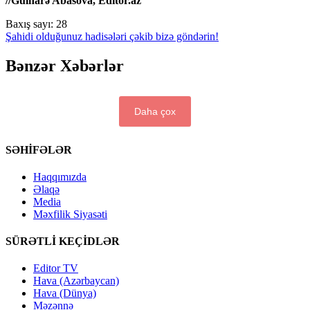
//Gülnarə Abasova, Editor.az
Baxış sayı:
28
Şahidi olduğunuz hadisələri çəkib bizə göndərin!
Bənzər Xəbərlər
Daha çox
SƏHİFƏLƏR
Haqqımızda
Əlaqə
Media
Məxfilik Siyasəti
SÜRƏTLİ KEÇİDLƏR
Editor TV
Hava (Azərbaycan)
Hava (Dünya)
Məzənnə