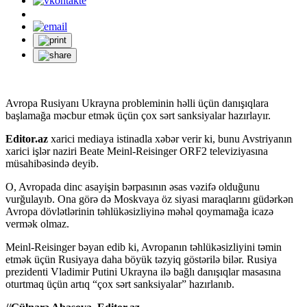
Avropa Rusiyanı Ukrayna probleminin həlli üçün danışıqlara
başlamağa məcbur etmək üçün çox sərt sanksiyalar hazırlayır.
Editor.az
xarici mediaya istinadla xəbər verir ki, bunu Avstriyanın
xarici işlər naziri Beate Meinl-Reisinger ORF2 televiziyasına
müsahibəsində deyib.
O, Avropada dinc asayişin bərpasının əsas vəzifə olduğunu
vurğulayıb. Ona görə də Moskvaya öz siyasi maraqlarını güdərkən
Avropa dövlətlərinin təhlükəsizliyinə məhəl qoymamağa icazə
vermək olmaz.
Meinl-Reisinger bəyan edib ki, Avropanın təhlükəsizliyini təmin
etmək üçün Rusiyaya daha böyük təzyiq göstərilə bilər. Rusiya
prezidenti Vladimir Putini Ukrayna ilə bağlı danışıqlar masasına
oturtmaq üçün artıq “çox sərt sanksiyalar” hazırlanıb.