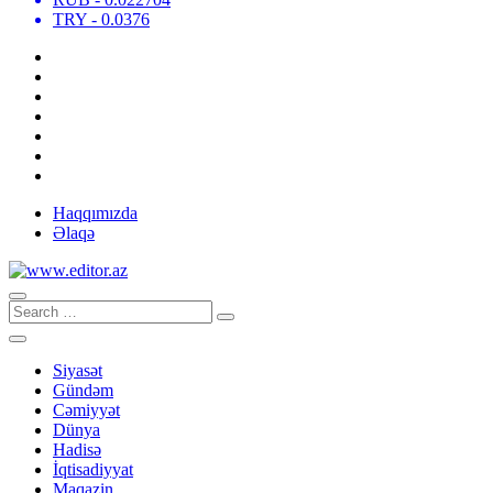
TRY
- 0.0376
Haqqımızda
Əlaqə
Siyasət
Gündəm
Cəmiyyət
Dünya
Hadisə
İqtisadiyyat
Maqazin