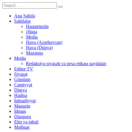
Ana Səhifə
Səhifələr
Haqqımızda
Əlaqə
Media
Hava (Azərbaycan)
Hava (Dünya)
Məzənnə
Media
Redaksiya siyasəti və peşə etikası qaydaları
Editor TV
Siyasət
Gündəm
Cəmiyyət
Dünya
Hadisə
İqtisadiyyat
Maqazin
İdman
Diaspora
Elm və təhsil
Mətbuat