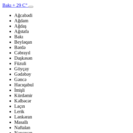
Bakı
+ 29 C°
Ağcabədi
Ağdam
Ağdaş
Ağstafa
Bakı
Beyləqan
Bərdə
Cəbrayıl
Daşkəsən
Füzuli
Göyçay
Gədəbəy
Gəncə
Hacıqabul
İmişli
Kürdəmir
Kəlbəcər
Laçın
Lerik
Lənkəran
Masallı
Naftalan
Naxçıvan