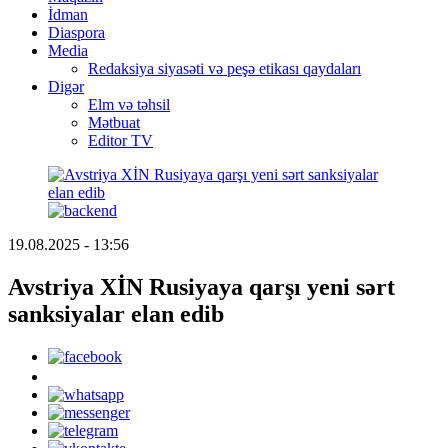
İdman
Diaspora
Media
Redaksiya siyasəti və peşə etikası qaydaları
Digər
Elm və təhsil
Mətbuat
Editor TV
19.08.2025 - 13:56
Avstriya XİN Rusiyaya qarşı yeni sərt
sanksiyalar elan edib