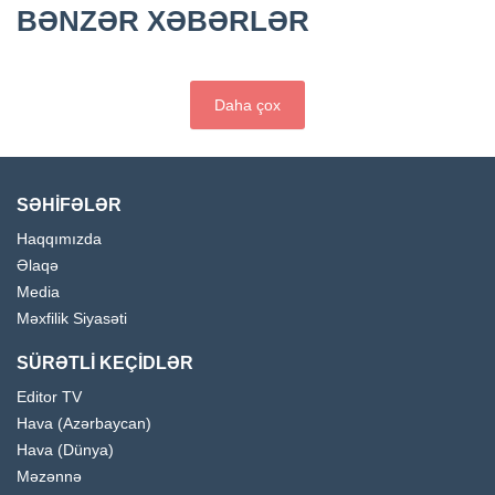
BƏNZƏR XƏBƏRLƏR
Daha çox
SƏHİFƏLƏR
Haqqımızda
Əlaqə
Media
Məxfilik Siyasəti
SÜRƏTLİ KEÇİDLƏR
Editor TV
Hava (Azərbaycan)
Hava (Dünya)
Məzənnə