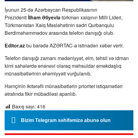
İyunun 25-də Azərbaycan Respublikasının
Prezidenti
İlham Əliyevlə
türkmən xalqının Milli Lideri,
Türkmənistan Xalq Məsləhətinin sədri Qurbanqulu
Berdiməhəmmədov arasında telefon danışığı olub.
Editor.az
bu barədə AZƏRTAC-a istinadən xəbər verir.
Telefon danışığı zamanı mədəniyyət, elm, təhsil və idman
kimi sahələrdə ənənəvi olaraq məhsuldar əməkdaşlıq
münasibətlərinin əhəmiyyəti vurğulanıb.
Həmçinin ikitərəfli münasibətlərin prioritet istiqamətləri
ətrafında fikir mübadiləsi aparılıb.
Baxış sayı:
416
Bizim Telegram səhifəmizə abunə olun