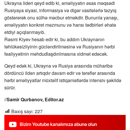
Ukrayna lideri qeyd edib ki, əməliyyatın əsas məqsədi
Rusiyaya siyasi, informasiya və digər vasitələrlə təzyiq
göstərərək onu sülhə məcbur etməkdir. Bununla yanaşı,
əməliyyatın konkret məzmunu və hansı tədbirləri əhatə
etdiyi açıqlanmayıb.
Rəsmi Kiyev hesab edir ki, bu addım Ukraynanın
təhlükəsizliyinin gücləndirilməsinə və Rusiyanın hərbi
fəaliyyətinin məhdudlaşdırılmasına xidmət edəcək.
Qeyd edək ki, Ukrayna və Rusiya arasında müharibə
dördüncü ildən artıqdır davam edir və tərəflər arasında
hərbi əməliyyatlar müxtəlif istiqamətlərdə intensiv şəkildə
sürür.
//
Samir Qurbanov, Editor.az
Baxış sayı:
227
Bizim Youtube kanalımıza abunə olun