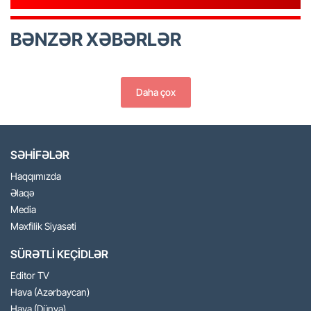
BƏNZƏR XƏBƏRLƏR
Daha çox
SƏHİFƏLƏR
Haqqımızda
Əlaqə
Media
Məxfilik Siyasəti
SÜRƏTLİ KEÇİDLƏR
Editor TV
Hava (Azərbaycan)
Hava (Dünya)