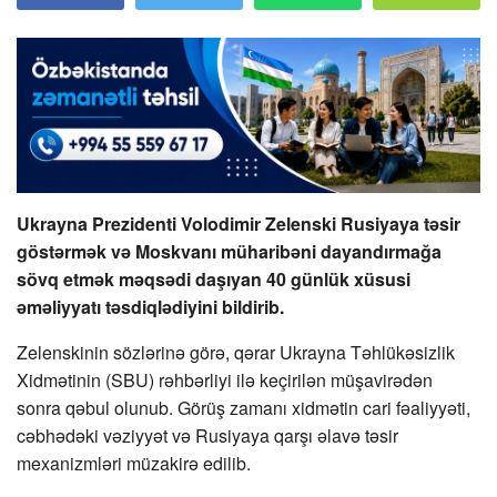
Ukrayna Prezidenti Volodimir Zelenski Rusiyaya təsir
göstərmək və Moskvanı müharibəni dayandırmağa
sövq etmək məqsədi daşıyan 40 günlük xüsusi
əməliyyatı təsdiqlədiyini bildirib.
Zelenskinin sözlərinə görə, qərar Ukrayna Təhlükəsizlik
Xidmətinin (SBU) rəhbərliyi ilə keçirilən müşavirədən
sonra qəbul olunub. Görüş zamanı xidmətin cari fəaliyyəti,
cəbhədəki vəziyyət və Rusiyaya qarşı əlavə təsir
mexanizmləri müzakirə edilib.