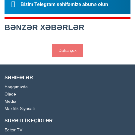
Bizim Telegram səhifəmizə abunə olun
BƏNZƏR XƏBƏRLƏR
Daha çox
SƏHİFƏLƏR
Haqqımızda
Əlaqə
Media
Məxfilik Siyasəti
SÜRƏTLİ KEÇİDLƏR
Editor TV