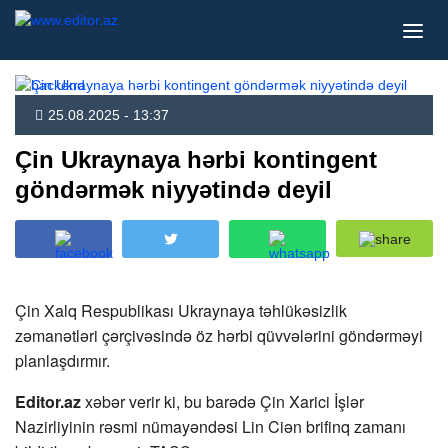
25.08.2025 - 13:37
Çin Ukraynaya hərbi kontingent
göndərmək niyyətində deyil
Çin Xalq Respublikası Ukraynaya təhlükəsizlik
zəmanətləri çərçivəsində öz hərbi qüvvələrini göndərməyi
planlaşdırmır.
Editor.az
xəbər verir ki, bu barədə Çin Xarici İşlər
Nazirliyinin rəsmi nümayəndəsi Lin Ciən brifinq zamanı