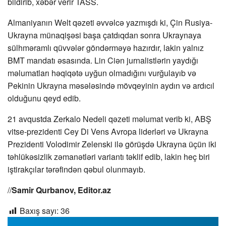
bildirib, xəbər verir TASS.
Almaniyanın Welt qəzeti əvvəlcə yazmışdı ki, Çin Rusiya-
Ukrayna münaqişəsi başa çatdıqdan sonra Ukraynaya
sülhməramlı qüvvələr göndərməyə hazırdır, lakin yalnız
BMT mandatı əsasında. Lin Ciən jurnalistlərin yaydığı
məlumatları həqiqətə uyğun olmadığını vurğulayıb və
Pekinin Ukrayna məsələsində mövqeyinin aydın və ardıcıl
olduğunu qeyd edib.
21 avqustda Zerkalo Nedeli qəzeti məlumat verib ki, ABŞ
vitse-prezidenti Cey Di Vens Avropa liderləri və Ukrayna
Prezidenti Volodimir Zelenski ilə görüşdə Ukrayna üçün iki
təhlükəsizlik zəmanətləri variantı təklif edib, lakin heç biri
iştirakçılar tərəfindən qəbul olunmayıb.
//
Samir Qurbanov, Editor.az
Baxış sayı:
36