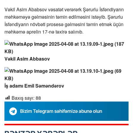
Vəkil Asim Ababsov vəsatət verərərk Şərurlu İsfəndiyarın
məhkəməyə gəlməsinin təmin edilməsini istəyib. Şərurlu
İsfəndiyarın növbəti prosesə gəlməsini təmin etmək üçün
məhkəmə aprelin 17-nə təxirə salınıb.
Vəkil Asim Abbasov
İş adamı Emil Səməndərov
Baxış sayı:
88
Bizim Telegram səhifəmizə abunə olun