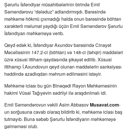
Şərurlu İsfəndiyar müsahibələrinin birində Emil
Səməndərovu “dələduz” adlandırmışdı. Barəsində
məhkəmə hökmü çıxmadığı halda onun barəsində böhtan
xarakterli məlumat yaydığı üçün Emil Səməndərov Şərurlu
İsfəndiyarı məhkəməyə verib.
Qeyd edək ki, İsfəndiyar Axundov barəsində Cinayət
Məcəlləsinin 147.2-ci (böhtan) və 148-ci (təhqir) maddələri
üzrə xüsusi ittiham qaydasında şikayət edilib. Xüsusi
ittihamçı İ.Axundovun qeyd olunan maddələrin sanksiyası
həddində azadlıqdan məhrum edilməsini istəyir.
Məhkəmə iclası bu gün Binəqədi Rayon Məhkəməsinin
hakimi Vüsal Tağıyevin sədrliyi ilə araşdırılmalı idi.
Emil Səməndərovun vəkili Asim Abbasov
Musavat.com
-
un sorğusuna cavab olaraq bildirib ki, məhkəmə iclası baş
tutmayıb. Buna səbəb Şərurlu İsfəndiyarın məhkəməyə
gəlməməsi olub.