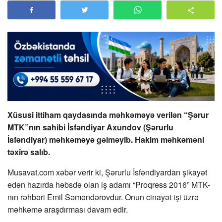
Xüsusi ittiham qaydasında məhkəməyə verilən “Şərur
MTK”nın sahibi İsfəndiyar Axundov (Şərurlu
İsfəndiyar) məhkəməyə gəlməyib. Hakim məhkəməni
təxirə salıb.
Musavat.com xəbər verir ki, Şərurlu İsfəndiyardan şikayət
edən hazırda həbsdə olan iş adamı “Proqress 2016” MTK-
nın rəhbəri Emil Səməndərovdur. Onun cinayət işi üzrə
məhkəmə araşdırması davam edir.