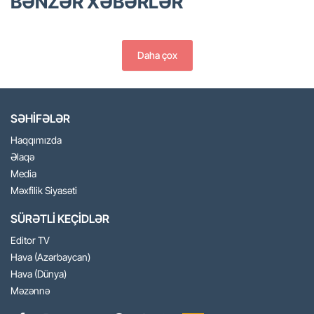
BƏNZƏR XƏBƏRLƏR
Daha çox
SƏHİFƏLƏR
Haqqımızda
Əlaqə
Media
Məxfilik Siyasəti
SÜRƏTLİ KEÇİDLƏR
Editor TV
Hava (Azərbaycan)
Hava (Dünya)
Məzənnə