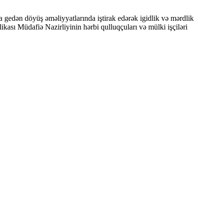
 gedən döyüş əməliyyatlarında iştirak edərək igidlik və mərdlik
kası Müdafiə Nazirliyinin hərbi qulluqçuları və mülki işçiləri