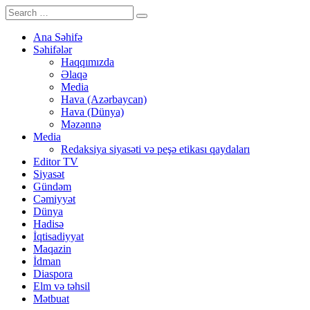
Ana Səhifə
Səhifələr
Haqqımızda
Əlaqə
Media
Hava (Azərbaycan)
Hava (Dünya)
Məzənnə
Media
Redaksiya siyasəti və peşə etikası qaydaları
Editor TV
Siyasət
Gündəm
Cəmiyyət
Dünya
Hadisə
İqtisadiyyat
Maqazin
İdman
Diaspora
Elm və təhsil
Mətbuat