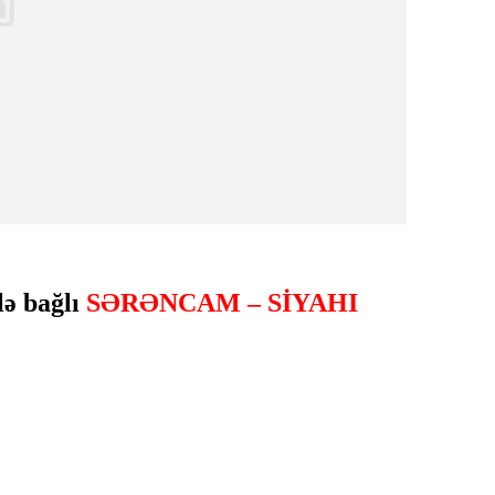
lə bağlı
SƏRƏNCAM – SİYAHI