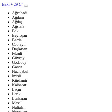
Bakı
+ 29 C°
Ağcabədi
Ağdam
Ağdaş
Ağstafa
Bakı
Beyləqan
Bərdə
Cəbrayıl
Daşkəsən
Füzuli
Göyçay
Gədəbəy
Gəncə
Hacıqabul
İmişli
Kürdəmir
Kəlbəcər
Laçın
Lerik
Lənkəran
Masallı
Naftalan
Naxçıvan