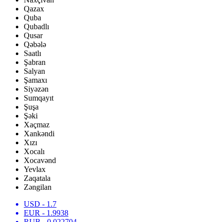
Qazax
Quba
Qubadlı
Qusar
Qəbələ
Saatlı
Şabran
Salyan
Şamaxı
Siyəzən
Sumqayıt
Şuşa
Şəki
Xaçmaz
Xankəndi
Xızı
Xocalı
Xocavənd
Yevlax
Zaqatala
Zəngilan
USD
- 1.7
EUR
- 1.9938
RUB
- 0.022704