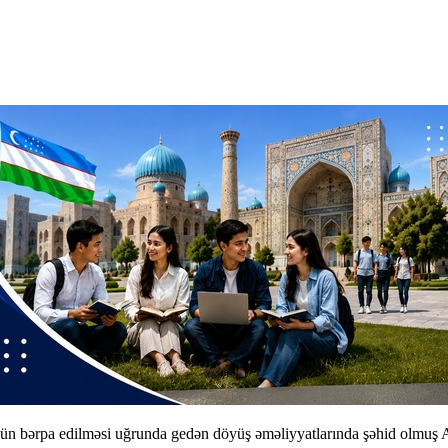
ün bərpa edilməsi uğrunda gedən döyüş əməliyyatlarında şəhid olmuş A