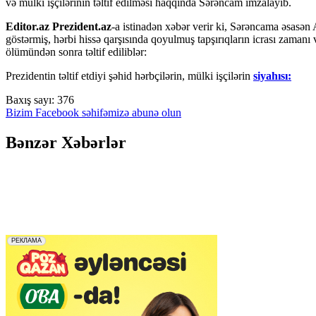
və mülki işçilərinin təltif edilməsi haqqında Sərəncam imzalayıb.
Editor.az Prezident.az
-a istinadən xəbər verir ki, Sərəncama əsasən
göstərmiş, hərbi hissə qarşısında qoyulmuş tapşırıqların icrası zamanı
ölümündən sonra təltif ediliblər:
Prezidentin təltif etdiyi şəhid hərbçilərin, mülki işçilərin
siyahısı:
Baxış sayı:
376
Bizim Facebook səhifəmizə abunə olun
Bənzər Xəbərlər