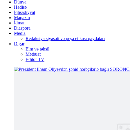
Dünya
Hadisə
İqtisadiyyat
Maqazin
İdman
Diaspora
Media
Redaksiya siyasəti və peşə etikası qaydaları
Digər
Elm və təhsil
Mətbuat
Editor TV