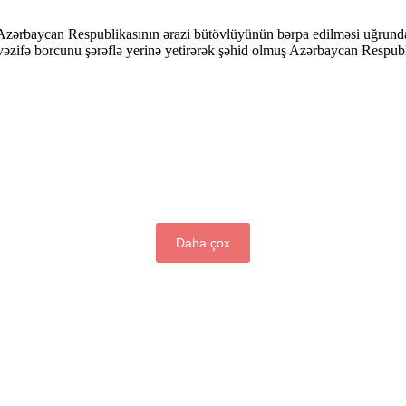
 Azərbaycan Respublikasının ərazi bütövlüyünün bərpa edilməsi uğrunda
 vəzifə borcunu şərəflə yerinə yetirərək şəhid olmuş Azərbaycan Respubli
Daha çox