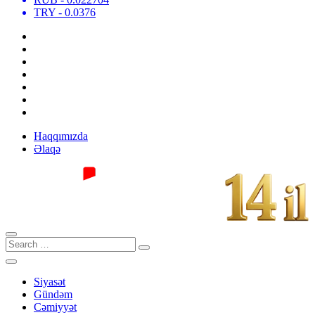
TRY
- 0.0376
Haqqımızda
Əlaqə
Siyasət
Gündəm
Cəmiyyət