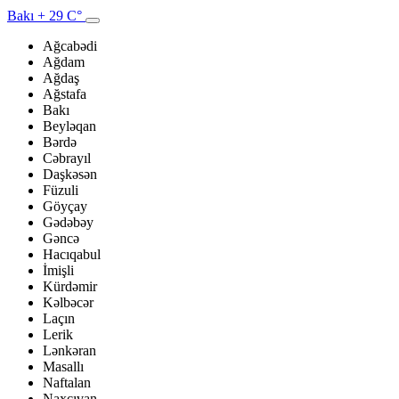
Bakı
+ 29 C°
Ağcabədi
Ağdam
Ağdaş
Ağstafa
Bakı
Beyləqan
Bərdə
Cəbrayıl
Daşkəsən
Füzuli
Göyçay
Gədəbəy
Gəncə
Hacıqabul
İmişli
Kürdəmir
Kəlbəcər
Laçın
Lerik
Lənkəran
Masallı
Naftalan
Naxçıvan