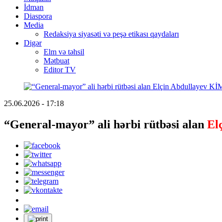
İdman
Diaspora
Media
Redaksiya siyasəti və peşə etikası qaydaları
Digər
Elm və təhsil
Mətbuat
Editor TV
25.06.2026 - 17:18
“General-mayor” ali hərbi rütbəsi alan
El