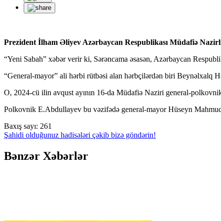
Prezident İlham Əliyev Azərbaycan Respublikası Müdafiə Nazirli
“Yeni Sabah” xəbər verir ki, Sərəncama əsasən, Azərbaycan Respublika
“General-mayor” ali hərbi rütbəsi alan hərbçilərdən biri Beynəlxalq H
O, 2024-cü ilin avqust ayının 16-da Müdafiə Naziri general-polkovnik
Polkovnik E.Abdullayev bu vəzifədə general-mayor Hüseyn Mahmud
Baxış sayı:
261
Şahidi olduğunuz hadisələri çəkib bizə göndərin!
Bənzər Xəbərlər