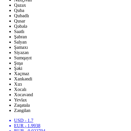
Qazax
Quba
Qubadlı
Qusar
Qəbələ
Saatlı
Şabran
Salyan
Şamaxı
Siyəzən
Sumqayıt
Şuşa
Şəki
Xaçmaz
Xankəndi
Xızı
Xocalı
Xocavənd
Yevlax
Zaqatala
Zəngilan
USD
- 1.7
EUR
- 1.9938
RUB
- 0.022704