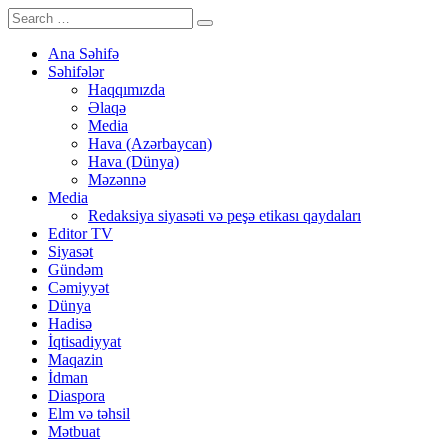
Ana Səhifə
Səhifələr
Haqqımızda
Əlaqə
Media
Hava (Azərbaycan)
Hava (Dünya)
Məzənnə
Media
Redaksiya siyasəti və peşə etikası qaydaları
Editor TV
Siyasət
Gündəm
Cəmiyyət
Dünya
Hadisə
İqtisadiyyat
Maqazin
İdman
Diaspora
Elm və təhsil
Mətbuat