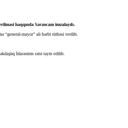
verilməsi haqqında Sərəncam imzalayıb.
 “general-mayor” ali hərbi rütbəsi verilib.
aşlıq İdarəsinin rəisi təyin edilib.