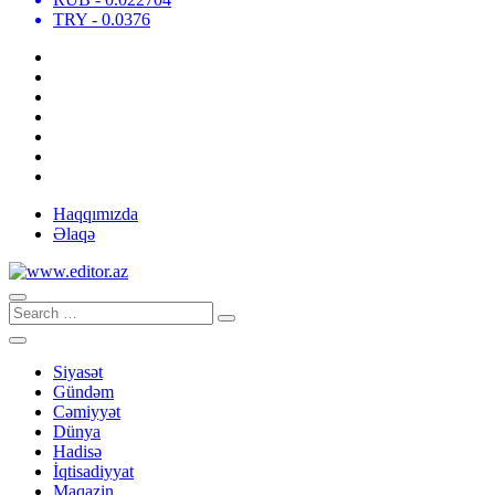
TRY
- 0.0376
Haqqımızda
Əlaqə
Siyasət
Gündəm
Cəmiyyət
Dünya
Hadisə
İqtisadiyyat
Maqazin