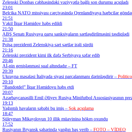
Zelenski Donbas cəbhəsindəki vəziyyətlə bağlı son durumu açıqladı
23:01
Belçika NATO missiyası çərçivəsində Qrenlandiyaya hərbçilər göndə
21:51
Vəkil İlqar Həmidov həbs edildi
21:50
ABŞ Senatı Rusiyaya qarşı sanksiyaların sərtləşdirilməsini təsdiqlədi
21:38
Polşa prezidenti Zelenskiyə sərt şərtlər irəli sürdü
21:16
Zelenski prezident kimi ilk dəfə Serbiyaya səfər edib
20:46
Aİ-nin genişlənməsi sual altındadır – FT
20:39
Ukrayna məsələsi İtaliyada siyasi parçalanmanı dərinləşdirir –
Politico
20:10
“Bandotdel” İlqar Həmidovu həbs etdi
20:07
Azərbaycanəsilli Emil Əliyev Rusiya Minifutbol Assosiasiyasının prezi
19:13
Yağıntılı havaların səbəbi bu imiş –
Şok açıqlama
18:47
Süleyman Mikayılovun 10 illik müavininə hökm oxundu
17:52
Rusiyanın Bryansk şəhərində yanğın baş verib –
FOTO – VİDEO