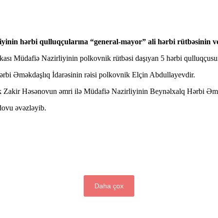
yinin hərbi qulluqçularına “general-mayor” ali hərbi rütbəsinin 
sı Müdafiə Nazirliyinin polkovnik rütbəsi daşıyan 5 hərbi qulluqçusuna
ərbi Əməkdaşlıq İdarəsinin rəisi polkovnik Elçin Abdullayevdir.
 Zakir Həsənovun əmri ilə Müdafiə Nazirliyinin Beynəlxalq Hərbi Əməkd
ovu əvəzləyib.
Daha çox