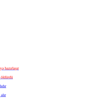
ə hazırlaşır
 öldürdü
ıdır
alır