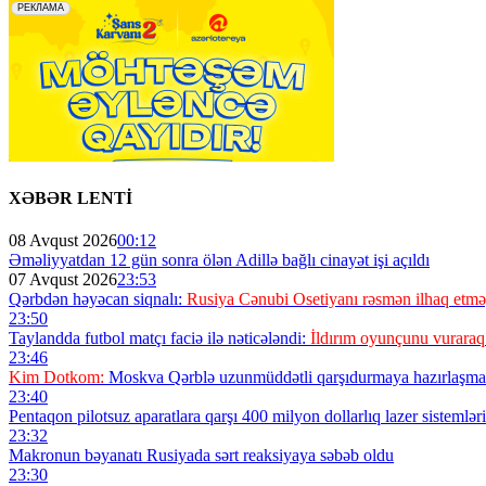
XƏBƏR LENTİ
08 Avqust 2026
00:12
Əməliyyatdan 12 gün sonra ölən Adillə bağlı cinayət işi açıldı
07 Avqust 2026
23:53
Qərbdən həyəcan siqnalı:
Rusiya Cənubi Osetiyanı rəsmən ilhaq etməy
23:50
Taylandda futbol matçı faciə ilə nəticələndi:
İldırım oyunçunu vuraraq
23:46
Kim Dotkom:
Moskva Qərblə uzunmüddətli qarşıdurmaya hazırlaşmal
23:40
Pentaqon pilotsuz aparatlara qarşı 400 milyon dollarlıq lazer sistemləri 
23:32
Makronun bəyanatı Rusiyada sərt reaksiyaya səbəb oldu
23:30