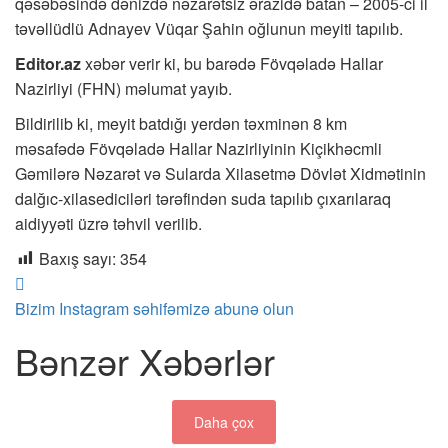
qəsəbəsində dənizdə nəzarətsiz ərazidə batan – 2005-ci il
təvəllüdlü Adnayev Vüqar Şahin oğlunun meyiti tapılıb.
Editor.az
xəbər verir ki, bu barədə Fövqəladə Hallar
Nazirliyi (FHN) məlumat yayıb.
Bildirilib ki, meyit batdığı yerdən təxminən 8 km
məsafədə Fövqəladə Hallar Nazirliyinin Kiçikhəcmli
Gəmilərə Nəzarət və Sularda Xilasetmə Dövlət Xidmətinin
dalğıc-xilasediciləri tərəfindən suda tapılıb çıxarılaraq
aidiyyəti üzrə təhvil verilib.
Baxış sayı:
354
Bizim Instagram səhifəmizə abunə olun
Bənzər Xəbərlər
Daha çox