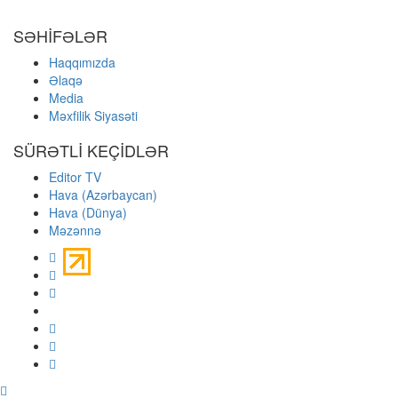
SƏHİFƏLƏR
Haqqımızda
Əlaqə
Media
Məxfilik Siyasəti
SÜRƏTLİ KEÇİDLƏR
Editor TV
Hava (Azərbaycan)
Hava (Dünya)
Məzənnə