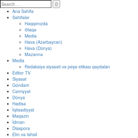
Ana Səhifə
Səhifələr
Haqqımızda
Əlaqə
Media
Hava (Azərbaycan)
Hava (Dünya)
Məzənnə
Media
Redaksiya siyasəti və peşə etikası qaydaları
Editor TV
Siyasət
Gündəm
Cəmiyyət
Dünya
Hadisə
İqtisadiyyat
Maqazin
İdman
Diaspora
Elm və təhsil