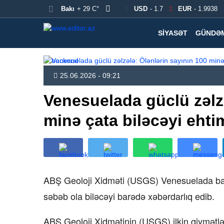
Bakı
+ 29 C°
USD
- 1.7
EUR
- 1.9938
SIYASƏT
GÜNDƏ
25.06.2026 - 09:21
Venesuelada güclü zəlzə
minə çata biləcəyi ehtim
ABŞ Geoloji Xidməti (USGS) Venesuelada baş 
səbəb ola biləcəyi barədə xəbərdarlıq edib.
ABŞ Geoloji Xidmətinin (USGS) ilkin qiymət