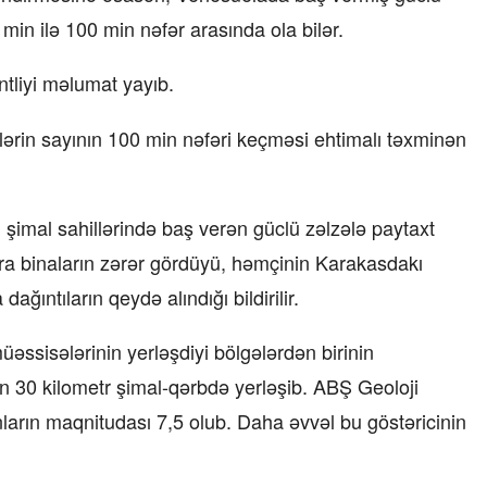
0 min ilə 100 min nəfər arasında ola bilər.
tliyi məlumat yayıb.
ərin sayının 100 min nəfəri keçməsi ehtimalı təxminən
imal sahillərində baş verən güclü zəlzələ paytaxt
ıra binaların zərər gördüyü, həmçinin Karakasdakı
ıntıların qeydə alındığı bildirilir.
müəssisələrinin yerləşdiyi bölgələrdən birinin
 30 kilometr şimal-qərbdə yerləşib. ABŞ Geoloji
ların maqnitudası 7,5 olub. Daha əvvəl bu göstəricinin