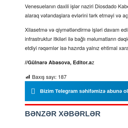
Venesuelanın daxili işlər naziri Diosdado Kab
alaraq vətəndaşlara evlərini tərk etməyi və aç
Xilasetmə və qiymətləndirmə işləri davam edir
infrastruktur itkiləri ilə bağlı məlumatların dəq
etdiyi rəqəmlər isə hazırda yalnız ehtimal xar
z
//Gülnarə Abasova, Editor.a
Baxış sayı:
187
Bizim Telegram səhifəmizə abunə o
BƏNZƏR XƏBƏRLƏR