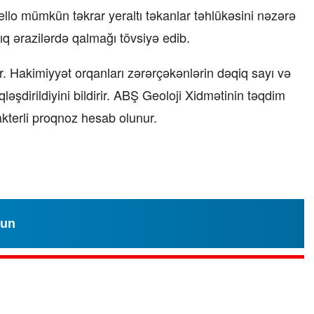
ello mümkün təkrar yeraltı təkanlar təhlükəsini nəzərə
ıq ərazilərdə qalmağı tövsiyə edib.
. Hakimiyyət orqanları zərərçəkənlərin dəqiq sayı və
iqləşdirildiyini bildirir. ABŞ Geoloji Xidmətinin təqdim
akterli proqnoz hesab olunur.
lun