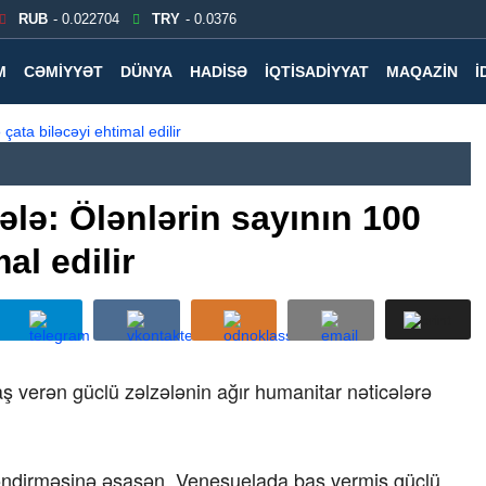
RUB
- 0.022704
TRY
- 0.0376
M
CƏMIYYƏT
DÜNYA
HADISƏ
İQTISADIYYAT
MAQAZIN
İ
lə: Ölənlərin sayının 100
al edilir
verən güclü zəlzələnin ağır humanitar nəticələrə
ləndirməsinə əsasən, Venesuelada baş vermiş güclü