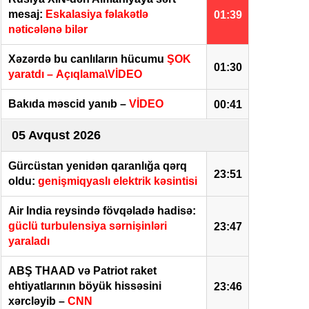
mesaj:
Eskalasiya fəlakətlə
01:39
nəticələnə bilər
Xəzərdə bu canlıların hücumu
ŞOK
01:30
yaratdı – Açıqlama\VİDEO
Bakıda məscid yanıb –
VİDEO
00:41
05 Avqust 2026
Gürcüstan yenidən qaranlığa qərq
23:51
oldu:
genişmiqyaslı elektrik kəsintisi
Air India reysində fövqəladə hadisə:
güclü turbulensiya sərnişinləri
23:47
yaraladı
ABŞ THAAD və Patriot raket
ehtiyatlarının böyük hissəsini
23:46
xərcləyib –
CNN