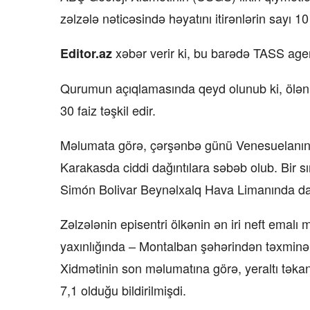
zəlzələ nəticəsində həyatını itirənlərin sayı 1
xəbər verir ki, bu barədə TASS agen
Editor.az
Qurumun açıqlamasında qeyd olunub ki, ölənl
30 faiz təşkil edir.
Məlumata görə, çərşənbə günü Venesuelanın ş
Karakasda ciddi dağıntılara səbəb olub. Bir s
Simón Bolivar Beynəlxalq Hava Limanında da dağ
Zəlzələnin episentri ölkənin ən iri neft emalı 
yaxınlığında – Montalban şəhərindən təxminən
Xidmətinin son məlumatına görə, yeraltı təkan
7,1 olduğu bildirilmişdi.