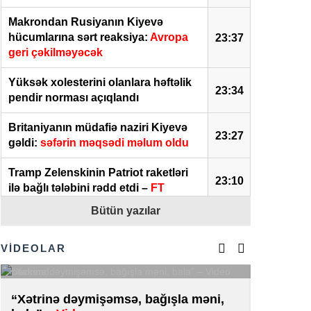
Makrondan Rusiyanın Kiyevə
hücumlarına sərt reaksiya:
Avropa
23:37
geri çəkilməyəcək
Yüksək xolesterini olanlara həftəlik
23:34
pendir norması açıqlandı
Britaniyanın müdafiə naziri Kiyevə
23:27
gəldi:
səfərin məqsədi məlum oldu
Tramp Zelenskinin Patriot raketləri
23:10
ilə bağlı tələbini rədd etdi –
FT
Bütün yazılar
Ət bahalaşdı –
VİDEO
22:57
FIFA 2030 Dünya Çempionatının
VİDEOLAR
finalını Mərakeşdə keçirməyi
22:49
planlaşdırır
“Xətrinə dəymişəmsə, bağışla məni,
Kiberpo
Almaniyada Ukraynaya məxsus