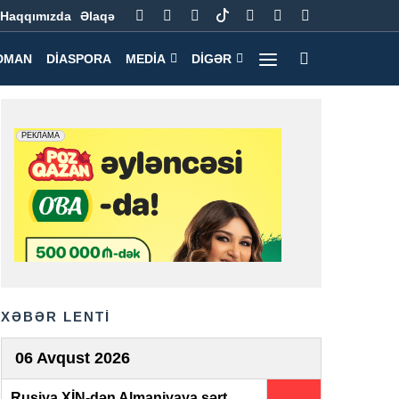
Haqqımızda
Əlaqə
DMAN
DIASPORA
MEDIA
DIGƏR
XƏBƏR LENTİ
06 Avqust 2026
Rusiya XİN-dən Almaniyaya sərt