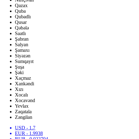
Qazax
Quba
Qubadlı
Qusar
Qəbələ
Saatlı
Şabran
Salyan
Şamaxı
Siyəzən
Sumqayıt
Şuşa
Şəki
Xaçmaz
Xankəndi
Xızı
Xocalı
Xocavənd
Yevlax
Zaqatala
Zəngilan
USD
- 1.7
EUR
- 1.9938
RUB
- 0.022704