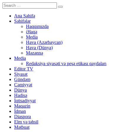
Ana Səhifə
Səhifələr
Haqqımızda
Əlaqə
Media
Hava (Azərbaycan)
Hava (Dünya)
Məzənnə
Media
Redaksiya siyasəti və peşə etikası qaydaları
Editor TV
Siyasət
Gündəm
Cəmiyyət
Dünya
Hadisə
İqtisadiyyat
Maqazin
İdman
Diaspora
Elm və təhsil
Mətbuat