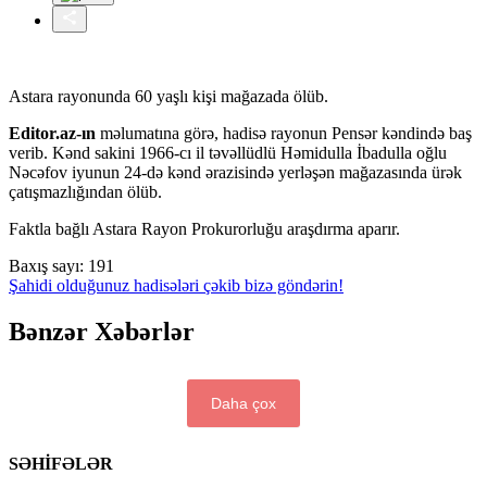
Astara rayonunda 60 yaşlı kişi mağazada ölüb.
Editor.az-ın
məlumatına görə, hadisə rayonun Pensər kəndində baş
verib. Kənd sakini 1966-cı il təvəllüdlü Həmidulla İbadulla oğlu
Nəcəfov iyunun 24-də kənd ərazisində yerləşən mağazasında ürək
çatışmazlığından ölüb.
Faktla bağlı Astara Rayon Prokurorluğu araşdırma aparır.
Baxış sayı:
191
Şahidi olduğunuz hadisələri çəkib bizə göndərin!
Bənzər Xəbərlər
Daha çox
SƏHİFƏLƏR