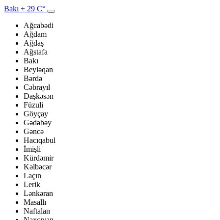
Bakı
+ 29 C°
Ağcabədi
Ağdam
Ağdaş
Ağstafa
Bakı
Beyləqan
Bərdə
Cəbrayıl
Daşkəsən
Füzuli
Göyçay
Gədəbəy
Gəncə
Hacıqabul
İmişli
Kürdəmir
Kəlbəcər
Laçın
Lerik
Lənkəran
Masallı
Naftalan
Naxçıvan