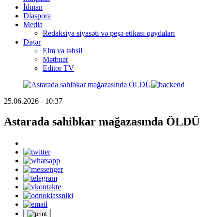
İdman
Diaspora
Media
Redaksiya siyasəti və peşə etikası qaydaları
Digər
Elm və təhsil
Mətbuat
Editor TV
25.06.2026 - 10:37
Astarada sahibkar mağazasında ÖLDÜ