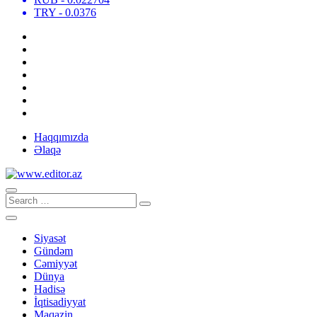
TRY
- 0.0376
Haqqımızda
Əlaqə
Siyasət
Gündəm
Cəmiyyət
Dünya
Hadisə
İqtisadiyyat
Maqazin