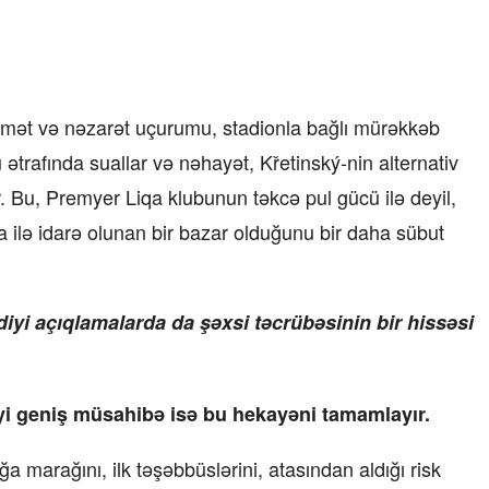
ymət və nəzarət uçurumu, stadionla bağlı mürəkkəb
 ətrafında suallar və nəhayət, Křetinský-nin alternativ
“Xətrinə dəymişəmsə, bağışla məni,
bala” –
Video
r. Bu, Premyer Liqa klubunun təkcə pul gücü ilə deyil,
 ilə idarə olunan bir bazar olduğunu bir daha sübut
07.06.2026 - 00:35
yi açıqlamalarda da şəxsi təcrübəsinin bir hissəsi
i geniş müsahibə isə bu hekayəni tamamlayır.
 marağını, ilk təşəbbüslərini, atasından aldığı risk