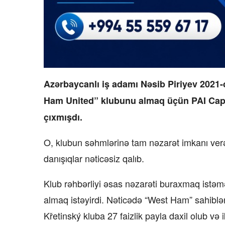
Azərbaycanlı iş adamı Nəsib Piriyev 2021
Ham United” klubunu almaq üçün PAI Cap
çıxmışdı.
O, klubun səhmlərinə tam nəzarət imkanı verəcə
danışıqlar nəticəsiz qalıb.
Klub rəhbərliyi əsas nəzarəti buraxmaq istəm
almaq istəyirdi. Nəticədə “West Ham” sahibləri
Křetinský kluba 27 faizlik payla daxil olub və i