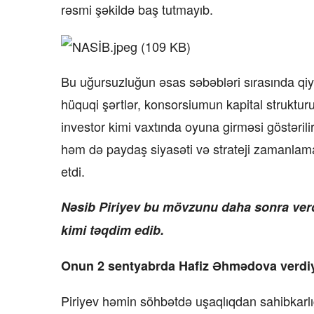
rəsmi şəkildə baş tutmayıb.
Bu uğursuzluğun əsas səbəbləri sırasında qi
hüquqi şərtlər, konsorsiumun kapital strukturu
investor kimi vaxtında oyuna girməsi göstərili
həm də paydaş siyasəti və strateji zamanlama
etdi.
Nəsib Piriyev bu mövzunu daha sonra verdi
kimi təqdim edib.
Onun 2 sentyabrda Hafiz Əhmədova verdiy
Piriyev həmin söhbətdə uşaqlıqdan sahibkarlığa