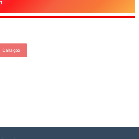
n
Daha çox