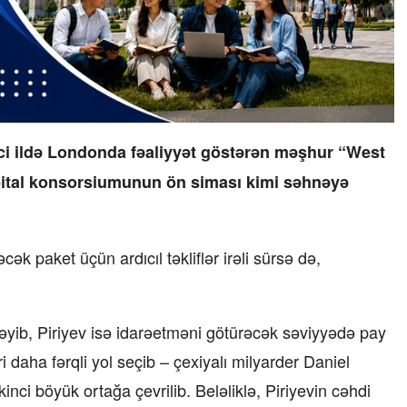
-ci ildə Londonda fəaliyyət göstərən məşhur “West
ital konsorsiumunun ön siması kimi səhnəyə
k paket üçün ardıcıl təkliflər irəli sürsə də,
əyib, Piriyev isə idarəetməni götürəcək səviyyədə pay
 daha fərqli yol seçib – çexiyalı milyarder Daniel
kinci böyük ortağa çevrilib. Beləliklə, Piriyevin cəhdi