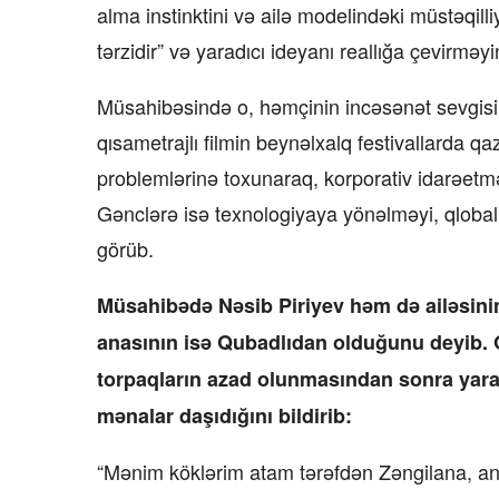
alma instinktini və ailə modelindəki müstəqilli
tərzidir” və yaradıcı ideyanı reallığa çevirməy
Müsahibəsində o, həmçinin incəsənət sevgisin
qısametrajlı filmin beynəlxalq festivallarda q
problemlərinə toxunaraq, korporativ idarəetməni
Gənclərə isə texnologiyaya yönəlməyi, qlobal 
görüb.
Müsahibədə Nəsib Piriyev həm də ailəsini
anasının isə Qubadlıdan olduğunu deyib. O, 
torpaqların azad olunmasından sonra yara
mənalar daşıdığını bildirib:
“Mənim köklərim atam tərəfdən Zəngilana, ana