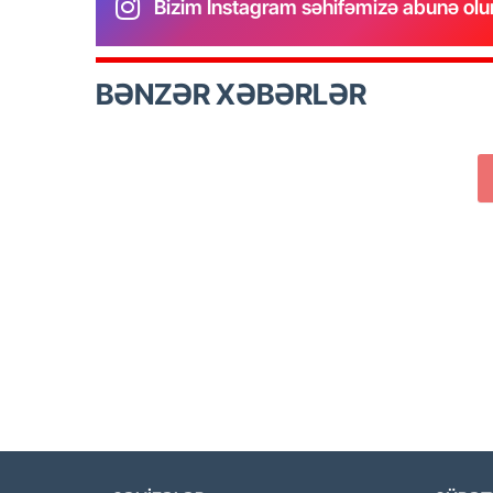
Bizim Instagram səhifəmizə abunə olu
BƏNZƏR XƏBƏRLƏR