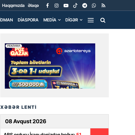
Haqqımızda
Əlaqə
İDMAN
DIASPORA
MEDIA
DIGƏR
XƏBƏR LENTİ
08 Avqust 2026
ABŞ ordusu İranı dənizdən boğur:
51