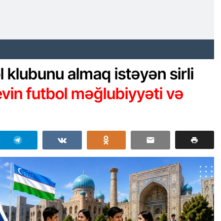
l klubunu almaq istəyən sirli
evin futbol məğlubiyyəti və