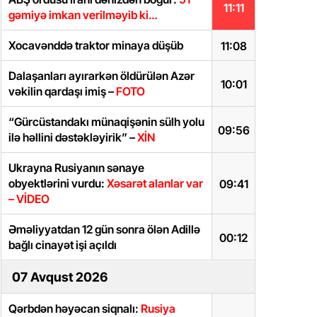
11:11
gəmiyə imkan verilməyib ki…
Xocavənddə traktor minaya düşüb
11:08
Dalaşanları ayırarkən öldürülən Azər
10:01
vəkilin qardaşı imiş –
FOTO
“Gürcüstandakı münaqişənin sülh yolu
09:56
ilə həllini dəstəkləyirik” –
XİN
Ukrayna Rusiyanın sənaye
obyektlərini vurdu:
Xəsarət alanlar var
09:41
– VİDEO
Əməliyyatdan 12 gün sonra ölən Adillə
00:12
bağlı cinayət işi açıldı
07 Avqust 2026
Qərbdən həyəcan siqnalı:
Rusiya