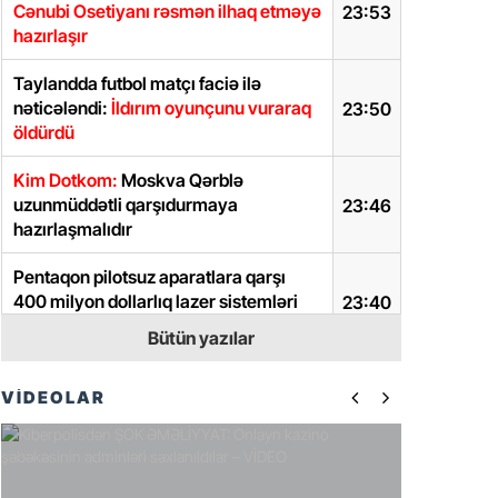
Cənubi Osetiyanı rəsmən ilhaq etməyə
23:53
hazırlaşır
Taylandda futbol matçı faciə ilə
nəticələndi:
İldırım oyunçunu vuraraq
23:50
öldürdü
Kim Dotkom:
Moskva Qərblə
uzunmüddətli qarşıdurmaya
23:46
hazırlaşmalıdır
Pentaqon pilotsuz aparatlara qarşı
400 milyon dollarlıq lazer sistemləri
23:40
alır
Bütün yazılar
Makronun bəyanatı Rusiyada sərt
23:32
VİDEOLAR
reaksiyaya səbəb oldu
Zelenski Donbas cəbhəsindəki
23:30
vəziyyətlə bağlı son durumu açıqladı