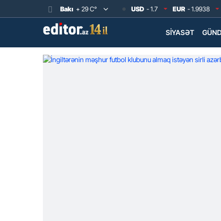
Bakı
+ 29 C°
USD
- 1.7
EUR
- 1.9938
SIYASƏT
GÜN