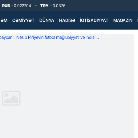
RUB
- 0.022704
TRY
- 0.0376
DƏM
CƏMIYYƏT
DÜNYA
HADISƏ
İQTISADIYYAT
MAQAZIN