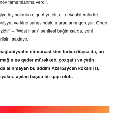
r növ tamamlanma verdi”.
a layihələrinə diqqət yetirir, ailə ekosistemindəki
əniyyət və kino sahəsindəki maraqlarını qoruyur. Onun
rzidir” – “West Ham” səhifəsi bağlansa da, yeni
sini saxlayır.
məğlubiyyətin nümunəsi kimi tarixə düşsə də, bu
mağın nə qədər mürəkkəb, çoxqatlı və çətin
nda alınmayan bu addım Azərbaycan kökənli iş
eyalara açılan başqa bir qapı olub.