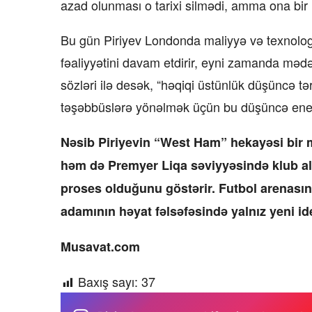
azad olunması o tarixi silmədi, amma ona bi
Bu gün Piriyev Londonda maliyyə və texnologiy
fəaliyyətini davam etdirir, eyni zamanda məd
sözləri ilə desək, “həqiqi üstünlük düşüncə tə
təşəbbüslərə yönəlmək üçün bu düşüncə enerji
Nəsib Piriyevin “West Ham” hekayəsi bir 
həm də Premyer Liqa səviyyəsində klub al
proses olduğunu göstərir. Futbol arenası
adamının həyat fəlsəfəsində yalnız yeni id
Musavat.com
Baxış sayı:
37