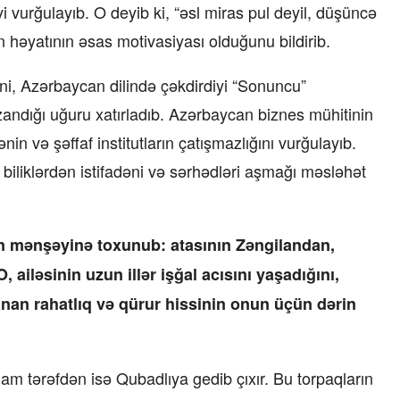
yi vurğulayıb. O deyib ki, “əsl miras pul deyil, düşüncə
in həyatının əsas motivasiyası olduğunu bildirib.
i, Azərbaycan dilində çəkdirdiyi “Sonuncu”
azandığı uğuru xatırladıb. Azərbaycan biznes mühitinin
n və şəffaf institutların çatışmazlığını vurğulayıb.
biliklərdən istifadəni və sərhədləri aşmağı məsləhət
n mənşəyinə toxunub: atasının Zəngilandan,
ailəsinin uzun illər işğal acısını yaşadığını,
nan rahatlıq və qürur hissinin onun üçün dərin
m tərəfdən isə Qubadlıya gedib çıxır. Bu torpaqların