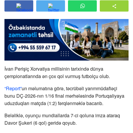
İvan Perişiç Xorvatiya millisinin tarixində dünya
çempionatlarında ən çox qol vurmuş futbolçu olub.
“Report”
un məlumatına görə, təcrübəli yarımmüdafiəçi
bunu DÇ-2026-nın 1/16 final mərhələsində Portuqaliyaya
uduzduqları matçda (1:2) fərqlənməklə bacarıb.
Beləliklə, oyunçu mundiallarda 7-ci qoluna imza ataraq
Davor Şukeri (6 qol) geridə qoyub.