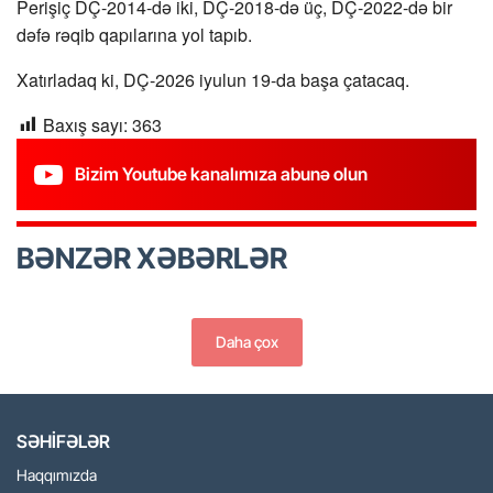
Perişiç DÇ-2014-də iki, DÇ-2018-də üç, DÇ-2022-də bir
dəfə rəqib qapılarına yol tapıb.
Xatırladaq ki, DÇ-2026 iyulun 19-da başa çatacaq.
Baxış sayı:
363
Bizim Youtube kanalımıza abunə olun
BƏNZƏR XƏBƏRLƏR
Daha çox
SƏHİFƏLƏR
Haqqımızda