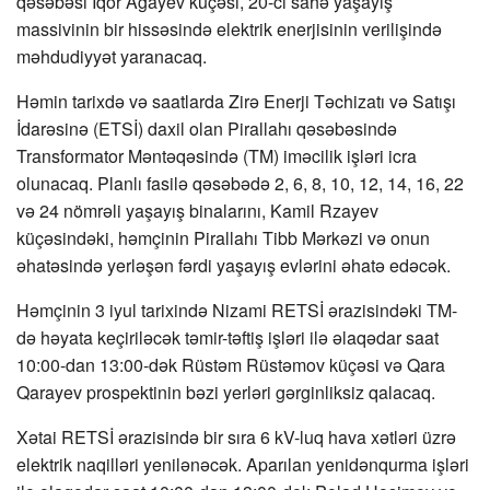
qəsəbəsi İqor Ağayev küçəsi, 20-ci sahə yaşayış
massivinin bir hissəsində elektrik enerjisinin verilişində
məhdudiyyət yaranacaq.
Həmin tarixdə və saatlarda Zirə Enerji Təchizatı və Satışı
İdarəsinə (ETSİ) daxil olan Pirallahı qəsəbəsində
Transformator Məntəqəsində (TM) iməcilik işləri icra
olunacaq. Planlı fasilə qəsəbədə 2, 6, 8, 10, 12, 14, 16, 22
və 24 nömrəli yaşayış binalarını, Kamil Rzayev
küçəsindəki, həmçinin Pirallahı Tibb Mərkəzi və onun
əhatəsində yerləşən fərdi yaşayış evlərini əhatə edəcək.
Həmçinin 3 iyul tarixində Nizami RETSİ ərazisindəki TM-
də həyata keçiriləcək təmir-təftiş işləri ilə əlaqədar saat
10:00-dan 13:00-dək Rüstəm Rüstəmov küçəsi və Qara
Qarayev prospektinin bəzi yerləri gərginliksiz qalacaq.
Xətai RETSİ ərazisində bir sıra 6 kV-luq hava xətləri üzrə
elektrik naqilləri yenilənəcək. Aparılan yenidənqurma işləri