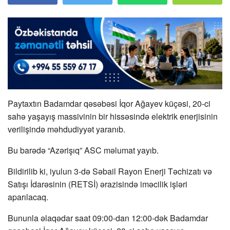
Paytaxtın Badamdar qəsəbəsi İqor Ağayev küçəsi, 20-ci
sahə yaşayış massivinin bir hissəsində elektrik enerjisinin
verilişində məhdudiyyət yaranıb.
Bu barədə “Azərişıq” ASC məlumat yayıb.
Bildirilib ki, iyulun 3-də Səbail Rayon Enerji Təchizatı və
Satışı İdarəsinin (RETSİ) ərazisində iməcilik işləri
aparılacaq.
Bununla əlaqədar saat 09:00-dan 12:00-dək Badamdar