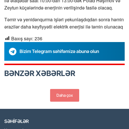
ilə əlaqədar saat 10:00-dan 13:00-dək Polad Həşimov və
Zeytun küçələrində enerjinin verilişində fasilə olacaq.
Təmir və yenidənqurma işləri yekunlaşdıqdan sonra həmin
ərazilər daha keyfiyyətli elektrik enerjisi ilə təmin olunacaq
Baxış sayı:
236
Bizim Telegram səhifəmizə abunə olun
BƏNZƏR XƏBƏRLƏR
Daha çox
SƏHİFƏLƏR