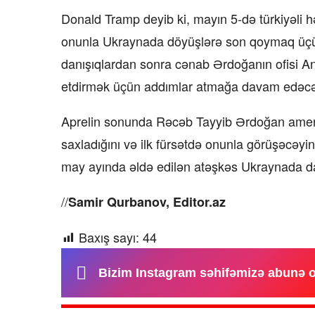
Donald Tramp deyib ki, mayın 5-də türkiyəli h
onunla Ukraynada döyüşlərə son qoymaq üçün iş
danışıqlardan sonra cənab Ərdoğanın ofisi An
etdirmək üçün addımlar atmağa davam edəcəyi
Aprelin sonunda Rəcəb Tayyib Ərdoğan amerik
saxladığını və ilk fürsətdə onunla görüşəcəyini
may ayında əldə edilən atəşkəs Ukraynada dai
//
Samir Qurbanov, Editor.az
Baxış sayı:
44
Bizim Instagram səhifəmizə abunə 