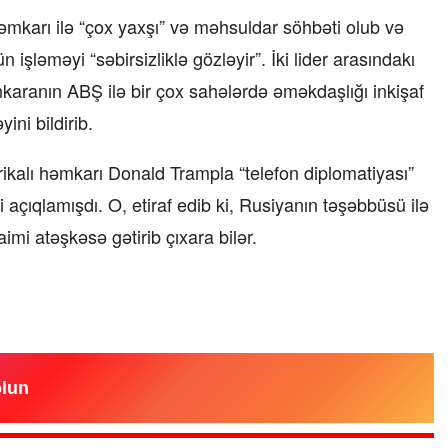
əmkarı ilə “çox yaxşı” və məhsuldar söhbəti olub və
ləməyi “səbirsizliklə gözləyir”. İki lider arasındakı
karanın ABŞ ilə bir çox sahələrdə əməkdaşlığı inkişaf
ni bildirib.
alı həmkarı Donald Trampla “telefon diplomatiyası”
 açıqlamışdı. O, etiraf edib ki, Rusiyanın təşəbbüsü ilə
mi atəşkəsə gətirib çıxara bilər.
olun