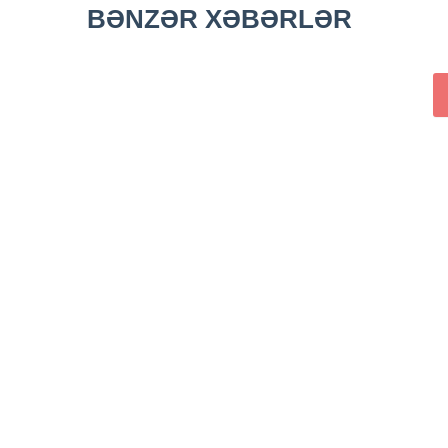
BƏNZƏR XƏBƏRLƏR