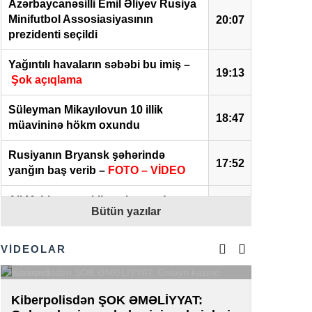
Azərbaycanəsilli Emil Əliyev Rusiya
Minifutbol Assosiasiyasının
20:07
prezidenti seçildi
Yağıntılı havaların səbəbi bu imiş –
19:13
Şok açıqlama
Süleyman Mikayılovun 10 illik
18:47
müavininə hökm oxundu
Rusiyanın Bryansk şəhərində
17:52
yanğın baş verib –
FOTO – VİDEO
Ali Məhkəmə vəkilə şok yaşadan
17:27
Bütün yazılar
qərar verdi –
TƏFƏRRÜAT
Azərbaycanda rüşvətə görə tutulan
VİDEOLAR
17:04
vəzifəli şəxslərdən XƏBƏR VAR
Tiktoker “Melisa” hava limanında
Kiberpolisdən ŞOK ƏMƏLİYYAT:
16:06
AZAL-da 
saxlanıldı –
SƏBƏB