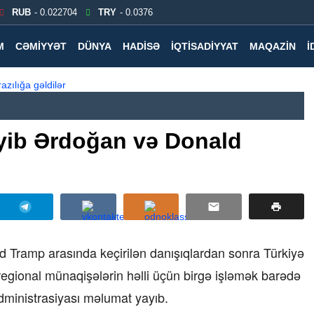
RUB
- 0.022704
TRY
- 0.0376
M
CƏMIYYƏT
DÜNYA
HADISƏ
İQTISADIYYAT
MAQAZIN
İ
yyib Ərdoğan və Donald
 Tramp arasında keçirilən danışıqlardan sonra Türkiyə
egional münaqişələrin həlli üçün birgə işləmək barədə
 administrasiyası məlumat yayıb.