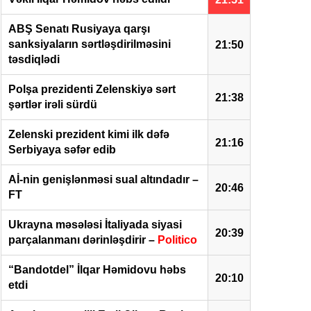
ABŞ Senatı Rusiyaya qarşı
sanksiyaların sərtləşdirilməsini
21:50
təsdiqlədi
Polşa prezidenti Zelenskiyə sərt
21:38
şərtlər irəli sürdü
Zelenski prezident kimi ilk dəfə
21:16
Serbiyaya səfər edib
Aİ-nin genişlənməsi sual altındadır –
20:46
FT
Ukrayna məsələsi İtaliyada siyasi
20:39
parçalanmanı dərinləşdirir –
Politico
“Bandotdel” İlqar Həmidovu həbs
20:10
etdi