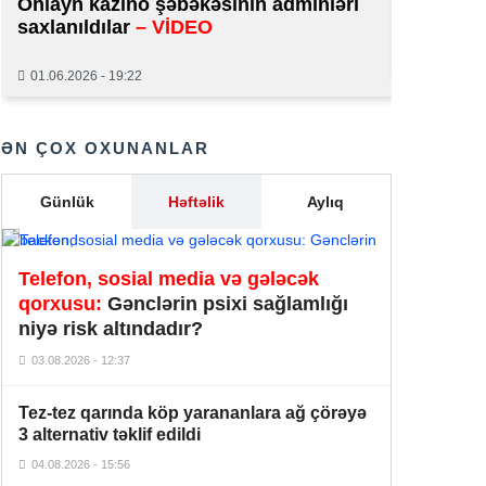
Onlayn kazino şəbəkəsinin adminləri
normal 
saxlanıldılar
– VİDEO
Tiktoker “Beniz”dən sonra müəmma
29.01.2026
yarandı –
Rəşad Dağlı və
15:55
01.06.2026 - 19:22
Həsənovun nəvəsi…
Azərbaycanda icra başçısı olmayan
15:46
ƏN ÇOX OXUNANLAR
rayonlar –
SİYAHI
Türkiyə, Pakistan və Səudiyyə
Günlük
Həftəlik
Aylıq
Ərəbistanı “İslam NATO-su”nu
15:26
yaratdılar – FOTO
Telefon, sosial media və gələcək
Ərdoğan Səudiyyə Ərəbistanında:
qorxusu:
Gənclərin psixi sağlamlığı
Tarixi “Məkkə
Müqaviləsi”
niyə risk altındadır?
14:43
İMZALANACAQ – 3 müsəlman
03.08.2026 - 12:37
ölkəsi GÜCLƏRİNİ
BİRLƏŞDİRİR
Tez-tez qarında köp yarananlara ağ çörəyə
Prezidentin səfirlikdən geri çağırdığı
3 alternativ təklif edildi
Anar Məhərrəmov KİMDİR? –
14:12
DOSYE
04.08.2026 - 15:56