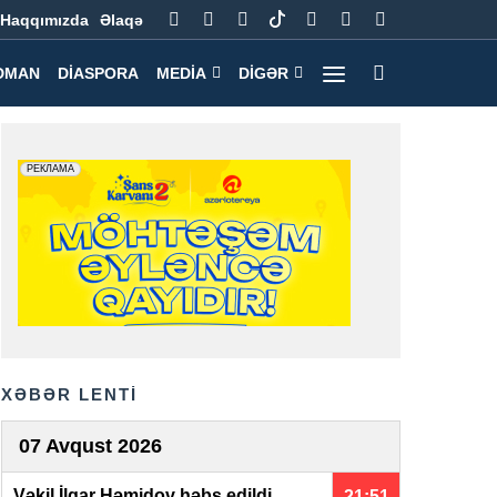
Haqqımızda
Əlaqə
DMAN
DIASPORA
MEDIA
DIGƏR
XƏBƏR LENTİ
07 Avqust 2026
Vəkil İlqar Həmidov həbs edildi
21:51