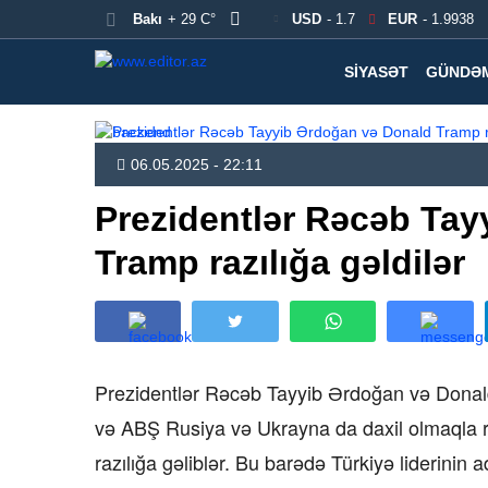
Bakı
+ 29 C°
USD
- 1.7
EUR
- 1.9938
SIYASƏT
GÜNDƏ
06.05.2025 - 22:11
Prezidentlər Rəcəb Ta
Tramp razılığa gəldilər
Prezidentlər Rəcəb Tayyib Ərdoğan və Donald
və ABŞ Rusiya və Ukrayna da daxil olmaqla r
razılığa gəliblər. Bu barədə Türkiyə liderinin