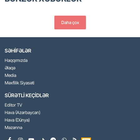
Daha çox
SƏHİFƏLƏR
Haqqımızda
Əlaqə
Media
Məxfilik Siyasəti
SÜRƏTLİ KEÇİDLƏR
Editor TV
Hava (Azərbaycan)
Hava (Dünya)
Məzənnə