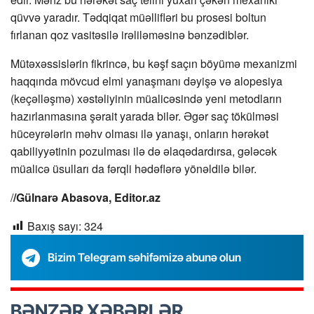
qüvvə yaradır. Tədqiqat müəllifləri bu prosesi boltun
fırlanan qoz vasitəsilə irəliləməsinə bənzədiblər.
Mütəxəssislərin fikrincə, bu kəşf saçın böyümə mexanizmi
haqqında mövcud elmi yanaşmanı dəyişə və alopesiya
(keçəlləşmə) xəstəliyinin müalicəsində yeni metodların
hazırlanmasına şərait yarada bilər. Əgər saç tökülməsi
hüceyrələrin məhv olması ilə yanaşı, onların hərəkət
qabiliyyətinin pozulması ilə də əlaqədardırsa, gələcək
müalicə üsulları da fərqli hədəflərə yönəldilə bilər.
/
/Gülnarə Abasova, Editor.az
Baxış sayı:
324
Bizim Telegram səhifəmizə abunə olun
BƏNZƏR XƏBƏRLƏR