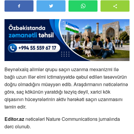
Beynəlxalq alimlər qrupu saçın uzanma mexanizmi ilə
bağlı uzun illər elmi ictimaiyyətdə qəbul edilən təsəvvürün
doğru olmadığını müəyyən edib. Araşdırmanın nəticələrinə
görə, saç kökünün yaratdığı təzyiq deyil, xarici kök
qişasının hüceyrələrinin aktiv hərəkəti saçın uzanmasını
təmin edir.
Editor.az
nəticələri Nature Communications jurnalında
dərc olunub.