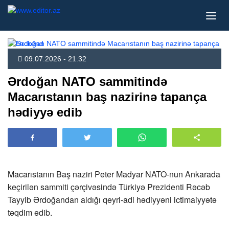
09.07.2026 - 21:32
Ərdoğan NATO sammitində
Macarıstanın baş nazirinə tapança
hədiyyə edib
Macarıstanın Baş naziri Peter Madyar NATO-nun Ankarada
keçirilən sammiti çərçivəsində Türkiyə Prezidenti Rəcəb
Tayyib Ərdoğandan aldığı qeyri-adi hədiyyəni ictimaiyyətə
təqdim edib.