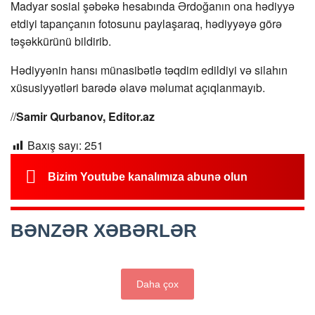
Madyar sosial şəbəkə hesabında Ərdoğanın ona hədiyyə
etdiyi tapançanın fotosunu paylaşaraq, hədiyyəyə görə
təşəkkürünü bildirib.
Hədiyyənin hansı münasibətlə təqdim edildiyi və silahın
xüsusiyyətləri barədə əlavə məlumat açıqlanmayıb.
//
Samir Qurbanov, Editor.az
Baxış sayı:
251
Bizim Youtube kanalımıza abunə olun
BƏNZƏR XƏBƏRLƏR
Daha çox